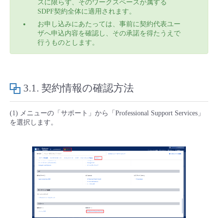
スに限らず、そのワークスペースが属する
■ セットアップガイド
SDPF契約全体に適用されます。
パートナー
- データと分析
お申し込みにあたっては、事前に契約代表ユー
管理機能
サポート
IoT
故障/メンテナンス履歴
- 新規お申し込み方法
ザへ申込内容を確認し、その承諾を得たうえで
行うものとします。
販売パートナー向けプログラム
トレーニング/操作動画
- IoT
すべてのメニューを見る
管理機能
モニタリング/監査
メンテナンス予定
- 初期設定・確認
協業パートナー
脱炭素化
- マルチクラウド利用
すべてのメニューを見る
サポート
定期メンテナンス
- ユーザー機能の管理
3.1.
契約情報の確認方法
- リモートワーク
すべてのメニューを見る
- 登録情報の管理
(1) メニューの「サポート」から「Professional Support Services」
を選択します。
- ITインフラストラクチャー
- APIリファレンス
- その他
■ 基本構築ガイド
- クラウド / サーバー