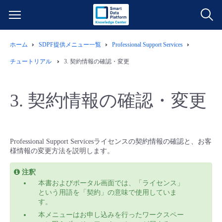
ホーム
SDPF提供メニュー一覧
Professional Support Services
サービス一覧
チュートリアル
3.
契約情報の確認・変更
データ利活用
よくある質問
3.
契約情報の確認・変更
クラウド/サーバー
データ利活用
料金情報
ネットワーク
クラウド/サーバー
料金シミュレーター
ご利用開始ガイド
Professional Support Servicesライセンスの契約情報の確認と、お客
様情報の変更方法を説明します。
■ 管理機能
IoT
ネットワーク
データ利活用
ユースケース
注釈
本書およびポータル画面では、「ライセンス」
- 管理機能
- バックアップ
モニタリング/監査
IoT
クラウド/サーバー
という用語を「契約」の意味で使用していま
故障/メンテナンス情報
す。
本メニューはお申し込みを行ったワークスペー
- セキュリティ・監査
サポート
モニタリング/監査
ネットワーク
サービス稼働状況