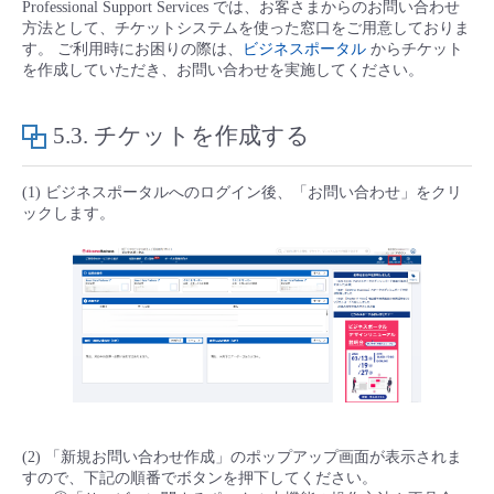
Professional Support Services では、お客さまからのお問い合わせ
■ セットアップガイド
方法として、チケットシステムを使った窓口をご用意しておりま
パートナー
す。 ご利用時にお困りの際は、
ビジネスポータル
からチケット
- データと分析
管理機能
サポート
IoT
故障/メンテナンス履歴
を作成していただき、お問い合わせを実施してください。
- 新規お申し込み方法
販売パートナー向けプログラム
トレーニング/操作動画
- IoT
すべてのメニューを見る
管理機能
モニタリング/監査
メンテナンス予定
5.3.
チケットを作成する
- 初期設定・確認
協業パートナー
脱炭素化
- マルチクラウド利用
すべてのメニューを見る
サポート
定期メンテナンス
(1) ビジネスポータルへのログイン後、「お問い合わせ」をクリ
- ユーザー機能の管理
ックします。
- リモートワーク
すべてのメニューを見る
- 登録情報の管理
- ITインフラストラクチャー
- APIリファレンス
- その他
■ 基本構築ガイド
(2) 「新規お問い合わせ作成」のポップアップ画面が表示されま
- クラウド / サーバー
すので、下記の順番でボタンを押下してください。