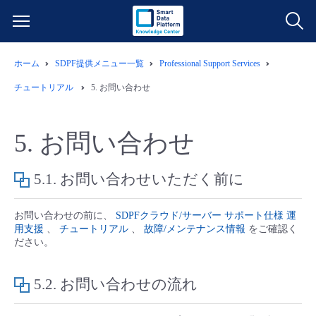
ホーム
SDPF提供メニュー一覧
Professional Support Services
サービス一覧
チュートリアル
5.
お問い合わせ
データ利活用
よくある質問
5.
お問い合わせ
クラウド/サーバー
データ利活用
料金情報
5.1.
お問い合わせいただく前に
ネットワーク
クラウド/サーバー
料金シミュレーター
ご利用開始ガイド
お問い合わせの前に、
SDPFクラウド/サーバー サポート仕様 運
用支援
、
チュートリアル
、
故障/メンテナンス情報
をご確認く
■ 管理機能
IoT
ネットワーク
データ利活用
ユースケース
ださい。
- 管理機能
- バックアップ
モニタリング/監査
IoT
クラウド/サーバー
故障/メンテナンス情報
5.2.
お問い合わせの流れ
- セキュリティ・監査
サポート
モニタリング/監査
ネットワーク
サービス稼働状況