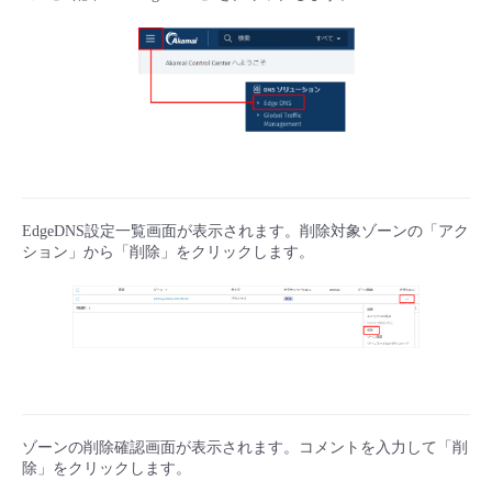
■ セットアップガイド
パートナー
- データと分析
管理機能
サポート
IoT
故障/メンテナンス履歴
- 新規お申し込み方法
販売パートナー向けプログラム
トレーニング/操作動画
- IoT
すべてのメニューを見る
管理機能
モニタリング/監査
メンテナンス予定
- 初期設定・確認
協業パートナー
脱炭素化
- マルチクラウド利用
すべてのメニューを見る
サポート
定期メンテナンス
- ユーザー機能の管理
EdgeDNS設定一覧画面が表示されます。削除対象ゾーンの「アク
- リモートワーク
すべてのメニューを見る
ション」から「削除」をクリックします。
- 登録情報の管理
- ITインフラストラクチャー
- APIリファレンス
- その他
■ 基本構築ガイド
ゾーンの削除確認画面が表示されます。コメントを入力して「削
- クラウド / サーバー
除」をクリックします。