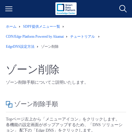
ホーム
SDPF提供メニュー一覧
サービス一覧
CDN/Edge Platform Powered by Akamai
チュートリアル
データ利活用
EdgeDNS設定方法
ゾーン削除
よくある質問
クラウド/サーバー
データ利活用
料金情報
ゾーン削除
ネットワーク
クラウド/サーバー
料金シミュレーター
ご利用開始ガイド
ゾーン削除手順についてご説明いたします。
■ 管理機能
IoT
ネットワーク
データ利活用
ユースケース
ゾーン削除手順
- 管理機能
- バックアップ
モニタリング/監査
IoT
クラウド/サーバー
故障/メンテナンス情報
Topページ左上から「メニューアイコン」をクリックします。
各機能の設定画面がポップアップするため、「DNS ソリューシ
- セキュリティ・監査
サポート
モニタリング/監査
ネットワーク
サービス稼働状況
ョン」 配下の「Edge DNS」をクリックします。