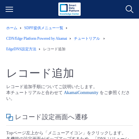
ホーム
SDPF提供メニュー一覧
サービス一覧
CDN/Edge Platform Powered by Akamai
チュートリアル
データ利活用
EdgeDNS設定方法
レコード追加
よくある質問
クラウド/サーバー
データ利活用
料金情報
レコード追加
ネットワーク
クラウド/サーバー
料金シミュレーター
ご利用開始ガイド
レコード追加手順についてご説明いたします。
本チュートリアルと合わせて
AkamaiCommunity
をご参照くださ
い。
■ 管理機能
IoT
ネットワーク
データ利活用
ユースケース
レコード設定画面へ遷移
- 管理機能
- バックアップ
モニタリング/監査
IoT
クラウド/サーバー
故障/メンテナンス情報
Topページ左上から「メニューアイコン」をクリックします。
- セキュリティ・監査
サポート
モニタリング/監査
ネットワーク
サービス稼働状況
各機能の設定画面がポップアップするため、「DNS ソリューシ