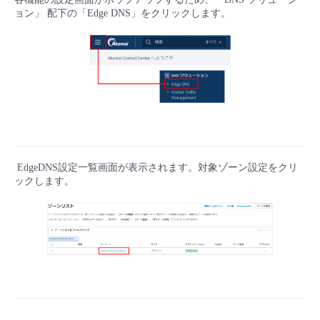
■ セットアップガイド
ョン」 配下の「Edge DNS」をクリックします。
パートナー
- データと分析
管理機能
サポート
IoT
故障/メンテナンス履歴
- 新規お申し込み方法
販売パートナー向けプログラム
トレーニング/操作動画
- IoT
すべてのメニューを見る
管理機能
モニタリング/監査
メンテナンス予定
- 初期設定・確認
協業パートナー
脱炭素化
- マルチクラウド利用
すべてのメニューを見る
サポート
定期メンテナンス
- ユーザー機能の管理
- リモートワーク
すべてのメニューを見る
- 登録情報の管理
EdgeDNS設定一覧画面が表示されます。対象ゾーン設定をクリ
ックします。
- ITインフラストラクチャー
- APIリファレンス
- その他
■ 基本構築ガイド
- クラウド / サーバー