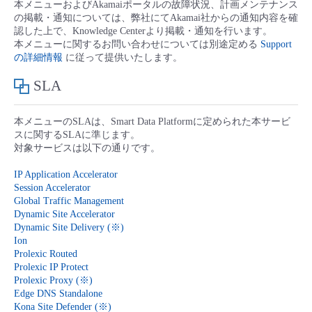
本メニューおよびAkamaiポータルの故障状況、計画メンテナンス
■ セットアップガイド
の掲載・通知については、弊社にてAkamai社からの通知内容を確
パートナー
認した上で、Knowledge Centerより掲載・通知を行います。
- データと分析
管理機能
サポート
IoT
故障/メンテナンス履歴
本メニューに関するお問い合わせについては別途定める
Support
- 新規お申し込み方法
の詳細情報
に従って提供いたします。
販売パートナー向けプログラム
トレーニング/操作動画
- IoT
すべてのメニューを見る
管理機能
モニタリング/監査
メンテナンス予定
SLA
- 初期設定・確認
協業パートナー
脱炭素化
- マルチクラウド利用
すべてのメニューを見る
サポート
定期メンテナンス
本メニューのSLAは、Smart Data Platformに定められた本サービ
- ユーザー機能の管理
スに関するSLAに準じます。
対象サービスは以下の通りです。
- リモートワーク
すべてのメニューを見る
- 登録情報の管理
IP Application Accelerator
Session Accelerator
- ITインフラストラクチャー
Global Traffic Management
- APIリファレンス
Dynamic Site Accelerator
Dynamic Site Delivery (※)
- その他
Ion
■ 基本構築ガイド
Prolexic Routed
Prolexic IP Protect
Prolexic Proxy (※)
- クラウド / サーバー
Edge DNS Standalone
Kona Site Defender (※)