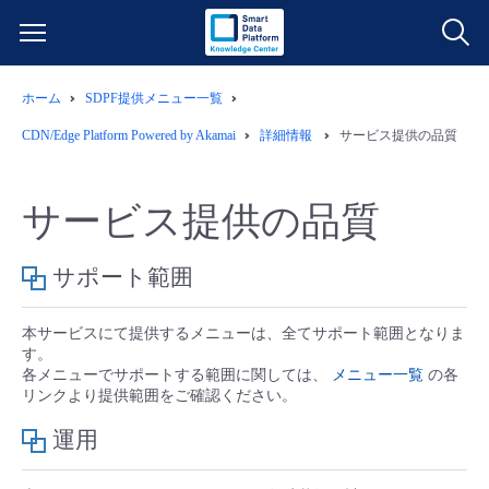
ホーム
SDPF提供メニュー一覧
サービス一覧
CDN/Edge Platform Powered by Akamai
詳細情報
サービス提供の品質
データ利活用
よくある質問
サービス提供の品質
クラウド/サーバー
データ利活用
料金情報
サポート範囲
ネットワーク
クラウド/サーバー
料金シミュレーター
ご利用開始ガイド
本サービスにて提供するメニューは、全てサポート範囲となりま
す。
■ 管理機能
IoT
ネットワーク
データ利活用
ユースケース
各メニューでサポートする範囲に関しては、
メニュー一覧
の各
リンクより提供範囲をご確認ください。
- 管理機能
- バックアップ
モニタリング/監査
IoT
クラウド/サーバー
故障/メンテナンス情報
運用
- セキュリティ・監査
サポート
モニタリング/監査
ネットワーク
サービス稼働状況