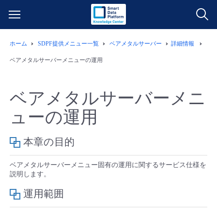
ホーム
SDPF提供メニュー一覧
ベアメタルサーバー
詳細情報
サービス一覧
ベアメタルサーバーメニューの運用
データ利活用
よくある質問
ベアメタルサーバーメニ
クラウド/サーバー
データ利活用
料金情報
ューの運用
ネットワーク
クラウド/サーバー
料金シミュレーター
ご利用開始ガイド
本章の目的
■ 管理機能
IoT
ネットワーク
データ利活用
ユースケース
ベアメタルサーバーメニュー固有の運用に関するサービス仕様を
説明します。
- 管理機能
- バックアップ
モニタリング/監査
IoT
クラウド/サーバー
故障/メンテナンス情報
運用範囲
- セキュリティ・監査
サポート
モニタリング/監査
ネットワーク
サービス稼働状況