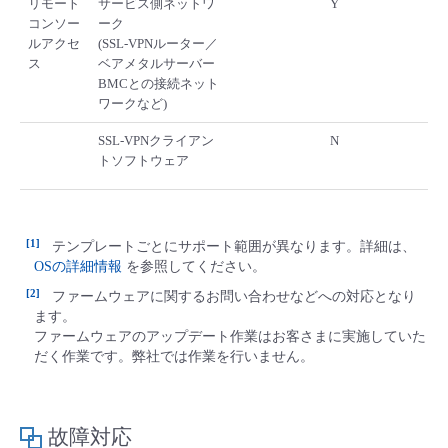
リモート
サービス側ネットワ
Y
コンソー
ーク
- Flexible InterConnect
ルアクセ
(SSL-VPNルーター／
ス
ベアメタルサーバー
- Flexible Remote Access
BMCとの接続ネット
ワークなど)
- vUTM2
SSL-VPNクライアン
N
トソフトウェア
1
テンプレートごとにサポート範囲が異なります。詳細は、
OSの詳細情報
を参照してください。
2
ファームウェアに関するお問い合わせなどへの対応となり
ます。
ファームウェアのアップデート作業はお客さまに実施していた
だく作業です。弊社では作業を行いません。
故障対応