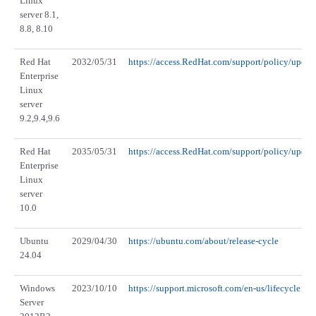
Linux
server 8.1,
8.8, 8.10
Red Hat
2032/05/31
https://access.RedHat.com/support/policy/updat
Enterprise
Linux
server
9.2,9.4,9.6
Red Hat
2035/05/31
https://access.RedHat.com/support/policy/updat
Enterprise
Linux
server
10.0
Ubuntu
2029/04/30
https://ubuntu.com/about/release-cycle
24.04
Windows
2023/10/10
https://support.microsoft.com/en-us/lifecycle
Server