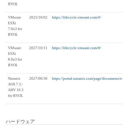
BYOL
VMware
2025/10/02
https://lifecycle.vmware.com/#/
ESXi
7.0u3 for
BYOL
VMware
2027/10/11
https://lifecycle.vmware.com/#/
ESXi
8.0u3 for
BYOL
Nutanix
2027/06/30
https://portal.nutanix.com/page/documents/eol/l
AOS 7.3 /
AHV 10.3
for BYOL
ハードウェア