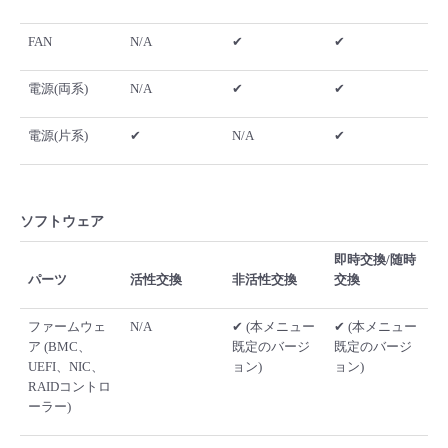
FAN
N/A
✔
✔
電源(両系)
N/A
✔
✔
電源(片系)
✔
N/A
✔
ソフトウェア
即時交換/随時
パーツ
活性交換
非活性交換
交換
ファームウェ
N/A
✔ (本メニュー
✔ (本メニュー
ア (BMC、
既定のバージ
既定のバージ
UEFI、NIC、
ョン)
ョン)
RAIDコントロ
ーラー)