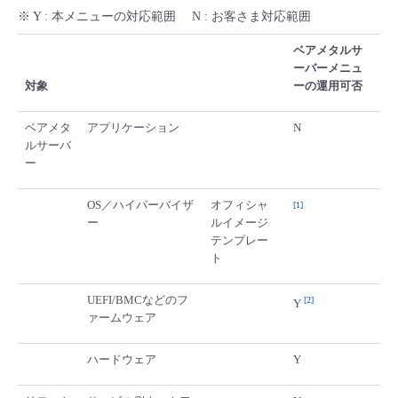
■ セットアップガイド
※ Y : 本メニューの対応範囲 N : お客さま対応範囲
パートナー
- データと分析
管理機能
サポート
IoT
故障/メンテナンス履歴
ベアメタルサ
- 新規お申し込み方法
ーバーメニュ
販売パートナー向けプログラム
対象
ーの運用可否
トレーニング/操作動画
- IoT
すべてのメニューを見る
管理機能
モニタリング/監査
メンテナンス予定
- 初期設定・確認
ベアメタ
アプリケーション
N
協業パートナー
脱炭素化
- マルチクラウド利用
ルサーバ
すべてのメニューを見る
サポート
定期メンテナンス
- ユーザー機能の管理
ー
- リモートワーク
すべてのメニューを見る
OS／ハイパーバイザ
オフィシャ
1
- 登録情報の管理
ー
ルイメージ
テンプレー
- ITインフラストラクチャー
- APIリファレンス
ト
- その他
UEFI/BMCなどのフ
2
Y
ァームウェア
■ 基本構築ガイド
ハードウェア
Y
- クラウド / サーバー