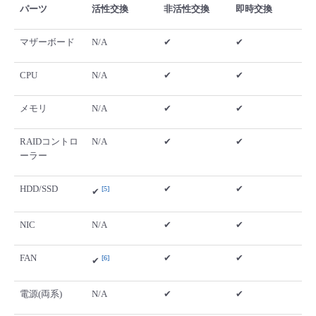
パーツ
活性交換
非活性交換
即時交換
マザーボード
N/A
✔
✔
CPU
N/A
✔
✔
メモリ
N/A
✔
✔
RAIDコントロ
N/A
✔
✔
ーラー
HDD/SSD
✔
✔
5
✔
NIC
N/A
✔
✔
FAN
✔
✔
6
✔
電源(両系)
N/A
✔
✔