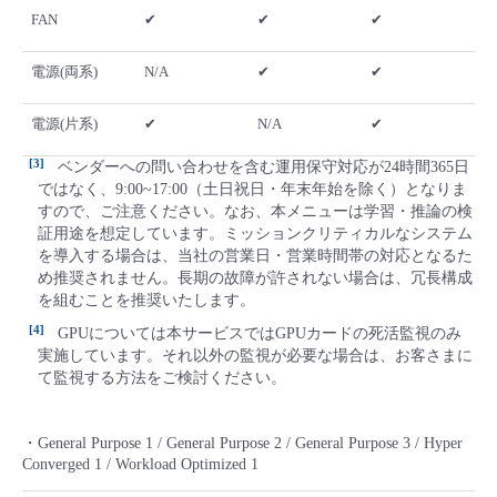
FAN
✔
✔
✔
電源(両系)
N/A
✔
✔
電源(片系)
✔
N/A
✔
3
ベンダーへの問い合わせを含む運用保守対応が24時間365日
ではなく、9:00~17:00（土日祝日・年末年始を除く）となりま
すので、ご注意ください。なお、本メニューは学習・推論の検
証用途を想定しています。ミッションクリティカルなシステム
を導入する場合は、当社の営業日・営業時間帯の対応となるた
め推奨されません。長期の故障が許されない場合は、冗長構成
を組むことを推奨いたします。
4
GPUについては本サービスではGPUカードの死活監視のみ
実施しています。それ以外の監視が必要な場合は、お客さまに
て監視する方法をご検討ください。
・General Purpose 1 / General Purpose 2 / General Purpose 3 / Hyper
Converged 1 / Workload Optimized 1