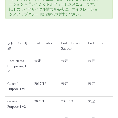
ージョン管理いただくセルフサービスメニューです。
以下のライフサイクル情報を参考に、マイグレーショ
ン／アップグレード計画をご検討ください。
フレーバー名
End of Sales
End of General
End of Life
称
Support
Accelerated
未定
未定
未定
Computing 1
v1
General
2017/12
未定
未定
Purpose 1 v1
General
2020/10
2023/03
未定
Purpose 1 v2