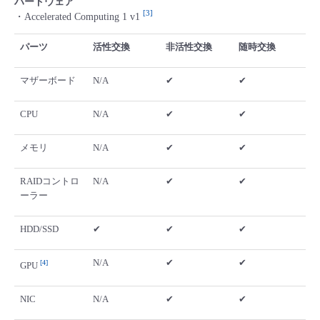
ハードウェア
3
・Accelerated Computing 1 v1
パーツ
活性交換
非活性交換
随時交換
マザーボード
N/A
✔
✔
CPU
N/A
✔
✔
メモリ
N/A
✔
✔
RAIDコントロ
N/A
✔
✔
ーラー
HDD/SSD
✔
✔
✔
N/A
✔
✔
4
GPU
NIC
N/A
✔
✔