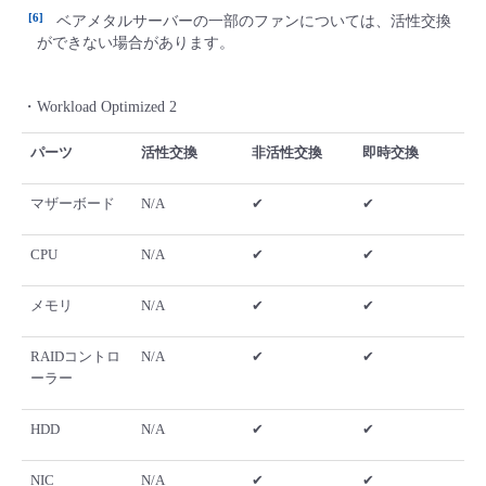
6
ベアメタルサーバーの一部のファンについては、活性交換
ができない場合があります。
・Workload Optimized 2
パーツ
活性交換
非活性交換
即時交換
マザーボード
N/A
✔
✔
CPU
N/A
✔
✔
メモリ
N/A
✔
✔
RAIDコントロ
N/A
✔
✔
ーラー
HDD
N/A
✔
✔
NIC
N/A
✔
✔