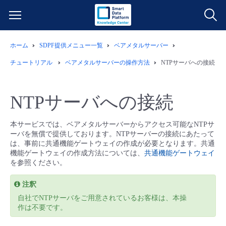
ホーム
SDPF提供メニュー一覧
ベアメタルサーバー
サービス一覧
チュートリアル
ベアメタルサーバーの操作方法
NTPサーバへの接続
データ利活用
よくある質問
NTPサーバへの接続
クラウド/サーバー
データ利活用
料金情報
本サービスでは、ベアメタルサーバーからアクセス可能なNTPサ
ーバを無償で提供しております。NTPサーバーの接続にあたって
ネットワーク
クラウド/サーバー
料金シミュレーター
ご利用開始ガイド
は、事前に共通機能ゲートウェイの作成が必要となります。共通
機能ゲートウェイの作成方法については、
共通機能ゲートウェイ
を参照ください。
■ 管理機能
IoT
ネットワーク
データ利活用
ユースケース
注釈
- 管理機能
- バックアップ
モニタリング/監査
IoT
クラウド/サーバー
故障/メンテナンス情報
自社でNTPサーバをご用意されているお客様は、本操
作は不要です。
- セキュリティ・監査
サポート
モニタリング/監査
ネットワーク
サービス稼働状況