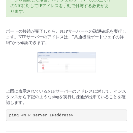
ークを接続した場合、ベアメタルサーバーのOS上でそ
のNICに対してIPアドレスを手動で付与する必要があ
- Flexible InterConnect
ります。
- Flexible Remote Access
ポートの接続が完了したら、NTPサーバーへの疎通確認を実行し
ます。NTPサーバーのアドレスは、"共通機能ゲートウェイの詳
- vUTM2
細"から確認できます。
上図に表示されているNTPサーバーのアドレスに対して、インス
タンスから下記のようなpingを実行し疎通が出来ていることを確
認します。