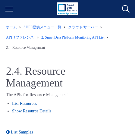
ホーム
SDPF提供メニュー一覧
クラウド/サーバー
サービス一覧
APIリファレンス
2.
Smart Data Platform Monitoring API List
データ利活用
2.4.
Resource Management
よくある質問
クラウド/サーバー
データ利活用
料金情報
2.4.
Resource
Management
ネットワーク
クラウド/サーバー
料金シミュレーター
ご利用開始ガイド
The APIs for Resource Management
■ 管理機能
IoT
ネットワーク
データ利活用
ユースケース
List Resources
Show Resource Details
- 管理機能
- バックアップ
モニタリング/監査
IoT
クラウド/サーバー
故障/メンテナンス情報
List Samples
- セキュリティ・監査
サポート
モニタリング/監査
ネットワーク
サービス稼働状況