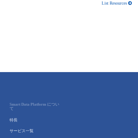
■ セットアップガイド
List Resources
パートナー
- データと分析
管理機能
サポート
IoT
故障/メンテナンス履歴
- 新規お申し込み方法
販売パートナー向けプログラム
トレーニング/操作動画
- IoT
すべてのメニューを見る
管理機能
モニタリング/監査
メンテナンス予定
- 初期設定・確認
協業パートナー
脱炭素化
- マルチクラウド利用
すべてのメニューを見る
サポート
定期メンテナンス
- ユーザー機能の管理
- リモートワーク
すべてのメニューを見る
- 登録情報の管理
- ITインフラストラクチャー
- APIリファレンス
- その他
Smart Data Platform につい
て
■ 基本構築ガイド
特長
- クラウド / サーバー
サービス一覧