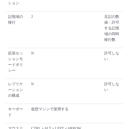
ション
記憶域の
2
左記の数
移行
値：許可
する記憶
域の同時
移行数
拡張セッ
N
許可しな
ションモ
い
ードポリ
シー
レプリケ
N
許可しな
ーション
い
の構成
キーボー
仮想マシンで使用する
ド
マウスリ
CTRL + ALT + LEFT + ARROW