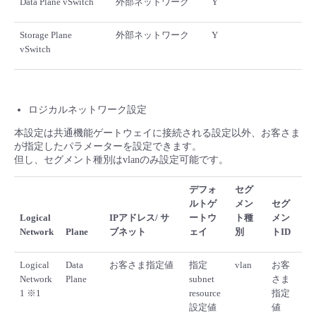
Data Plane vSwitch
外部ネットワーク
Y
Storage Plane
外部ネットワーク
Y
vSwitch
ロジカルネットワーク設定
本設定は共通機能ゲートウェイに接続される設定以外、お客さま
が指定したパラメーターを設定できます。
但し、セグメント種別はvlanのみ設定可能です。
デフォ
セグ
ルトゲ
メン
セグ
Logical
IPアドレス/ サ
ートウ
ト種
メン
Network
Plane
ブネット
ェイ
別
トID
Logical
Data
お客さま指定値
指定
vlan
お客
Network
Plane
subnet
さま
1 ※1
resource
指定
設定値
値