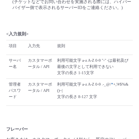
(チケットなどでお問い合わせを実施される際には、ハイパー
バイザー側で表示されるサーバーIDをご連絡ください。)
<入力規則>
項目
入力先
規則
サーバ
カスタマーポ
利用可能文字 a-z A-Z 0-9 "-" -は最初及び
ー名
ータル / API
最後の文字として利用できない
文字の長さ 1-15文字
管理者
カスタマーポ
利用可能文字 a-z A-Z 0-9 .-_@/
*
+,!#$%&
パスワ
ータル / API
()~|
ード
文字の長さ 8-127 文字
フレーバー