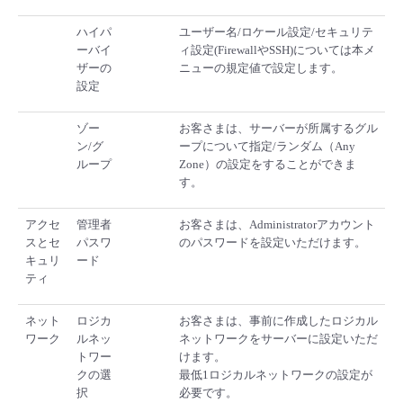
- Flexible InterConnect
ハイパ
ユーザー名/ロケール設定/セキュリテ
ーバイ
ィ設定(FirewallやSSH)については本メ
ザーの
ニューの規定値で設定します。
- Flexible Remote Access
設定
- vUTM2
ゾー
お客さまは、サーバーが所属するグル
ン/グ
ープについて指定/ランダム（Any
ループ
Zone）の設定をすることができま
す。
アクセ
管理者
お客さまは、Administratorアカウント
スとセ
パスワ
のパスワードを設定いただけます。
キュリ
ード
ティ
ネット
ロジカ
お客さまは、事前に作成したロジカル
ワーク
ルネッ
ネットワークをサーバーに設定いただ
トワー
けます。
クの選
最低1ロジカルネットワークの設定が
択
必要です。