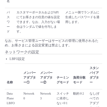
名
パ
カスタマーポータルおよびAPI
メニュー側でランダムに
ス
にてお客さまの任意の値を設定
生成したパスワードを適
ワ
できます。なお、入力がない場
用します。
ー
合はランダムで値を付与しま
ド
す。
なお、サービス管理ユーザーはサービスの管理に使用されるた
め、お客さまによる設定変更は禁止します。
ネットワークの設定
LBFO設定
スタン
メンバー
メンバー
バイア
アダプタ
アダプタ
チーミン
負荷分散
ダプタ
名称
ー①
ー②
グモード
モード
ー
Data
Network
Network
スイッチ
動的※2
なし(す
Plane
0
3
に依存し
べての
LBFO
ない※1
アダプ