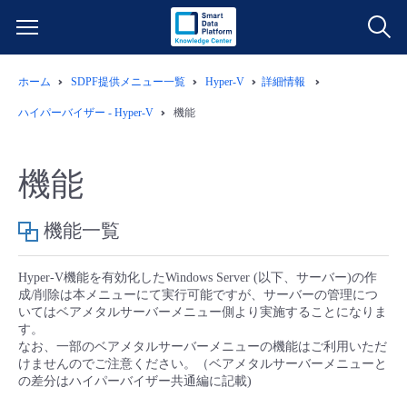
ホーム
SDPF提供メニュー一覧
Hyper-V
詳細情報
サービス一覧
ハイパーバイザー - Hyper-V
機能
データ利活用
よくある質問
機能
クラウド/サーバー
データ利活用
料金情報
機能一覧
ネットワーク
クラウド/サーバー
料金シミュレーター
ご利用開始ガイド
Hyper-V機能を有効化したWindows Server (以下、サーバー)の作
成/削除は本メニューにて実行可能ですが、サーバーの管理につ
■ 管理機能
IoT
ネットワーク
データ利活用
ユースケース
いてはベアメタルサーバーメニュー側より実施することになりま
す。
なお、一部のベアメタルサーバーメニューの機能はご利用いただ
- 管理機能
- バックアップ
モニタリング/監査
IoT
クラウド/サーバー
故障/メンテナンス情報
けませんのでご注意ください。（ベアメタルサーバーメニューと
の差分はハイパーバイザー共通編に記載)
- セキュリティ・監査
サポート
モニタリング/監査
ネットワーク
サービス稼働状況