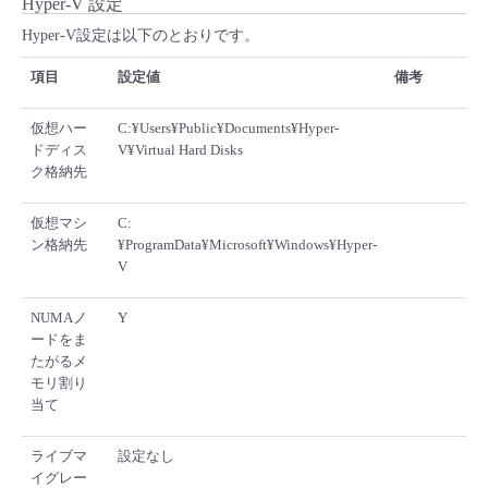
Hyper-V 設定
Hyper-V設定は以下のとおりです。
項目
設定値
備考
仮想ハー
C:¥Users¥Public¥Documents¥Hyper-
ドディス
V¥Virtual Hard Disks
ク格納先
仮想マシ
C:
ン格納先
¥ProgramData¥Microsoft¥Windows¥Hyper-
V
NUMAノ
Y
ードをま
たがるメ
モリ割り
当て
ライブマ
設定なし
イグレー