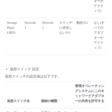
ターが
アクテ
ィブ)
Storage
Network
Network
スイッチ
動的※2
なし(す
Plane
1
2
に依存し
べての
LBFO
ない※1
アダプ
ターが
アクテ
ィブ)
仮想スイッチ 設定
仮想スイッチの設定値は以下です。
管理オペレーティン
グシステムにこのネ
ットワークアダプタ
仮想スイッチ名
接続の種類
ーの共有を許可する