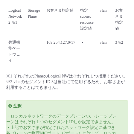
Logical
Storage
お客さま指定値
指定
vlan
お客
Network
Plane
subnet
さま
2 ※1
resource
指定
設定値
値
共通機
169.254.127.0/17
vlan
3※2
能ゲー
トウェ
イ
※1 それぞれのPlaneのLogical NWはそれぞれ１つ指定ください。
※2 vlanのセグメントID 3は当社にて使用するため、お客さまが
利用することはできません。
注釈
・ロジカルネットワークのデータプレーン/ストレージプレ
ーンはそれぞれ１つのセグメントIDしか設定できません。
・上記でお客さまが指定されたネットワーク設定に基づき
各プレーンの物理NICポート（2ポート）に対して、ロジカ