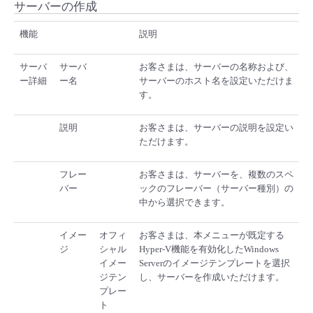
サーバーの作成
■ セットアップガイド
パートナー
機能
説明
- データと分析
管理機能
サポート
IoT
故障/メンテナンス履歴
- 新規お申し込み方法
販売パートナー向けプログラム
サーバ
サーバ
お客さまは、サーバーの名称および、
トレーニング/操作動画
- IoT
すべてのメニューを見る
管理機能
モニタリング/監査
メンテナンス予定
ー詳細
ー名
サーバーのホスト名を設定いただけま
- 初期設定・確認
す。
協業パートナー
脱炭素化
- マルチクラウド利用
すべてのメニューを見る
サポート
定期メンテナンス
- ユーザー機能の管理
説明
お客さまは、サーバーの説明を設定い
ただけます。
- リモートワーク
すべてのメニューを見る
- 登録情報の管理
フレー
お客さまは、サーバーを、複数のスペ
バー
ックのフレーバー（サーバー種別）の
- ITインフラストラクチャー
- APIリファレンス
中から選択できます。
- その他
イメー
オフィ
お客さまは、本メニューが既定する
ジ
シャル
Hyper-V機能を有効化したWindows
■ 基本構築ガイド
イメー
Serverのイメージテンプレートを選択
ジテン
し、サーバーを作成いただけます。
プレー
- クラウド / サーバー
ト