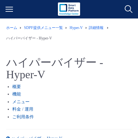
ホーム
SDPF提供メニュー一覧
Hyper-V
詳細情報
サービス一覧
ハイパーバイザー - Hyper-V
データ利活用
よくある質問
ハイパーバイザー -
クラウド/サーバー
データ利活用
料金情報
Hyper-V
ネットワーク
クラウド/サーバー
料金シミュレーター
ご利用開始ガイド
概要
機能
■ 管理機能
IoT
ネットワーク
データ利活用
メニュー
ユースケース
料金 / 運用
ご利用条件
- 管理機能
- バックアップ
モニタリング/監査
IoT
クラウド/サーバー
故障/メンテナンス情報
- セキュリティ・監査
サポート
モニタリング/監査
ネットワーク
サービス稼働状況