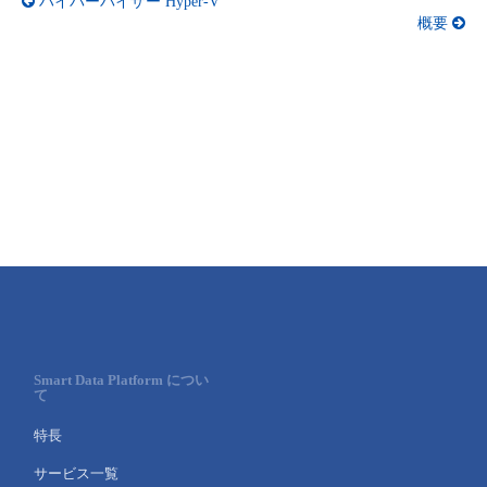
ハイパーバイザー Hyper-V
■ セットアップガイド
概要
パートナー
- データと分析
管理機能
サポート
IoT
故障/メンテナンス履歴
- 新規お申し込み方法
販売パートナー向けプログラム
トレーニング/操作動画
- IoT
すべてのメニューを見る
管理機能
モニタリング/監査
メンテナンス予定
- 初期設定・確認
協業パートナー
脱炭素化
- マルチクラウド利用
すべてのメニューを見る
サポート
定期メンテナンス
- ユーザー機能の管理
- リモートワーク
すべてのメニューを見る
- 登録情報の管理
- ITインフラストラクチャー
- APIリファレンス
- その他
Smart Data Platform につい
■ 基本構築ガイド
て
特長
- クラウド / サーバー
サービス一覧