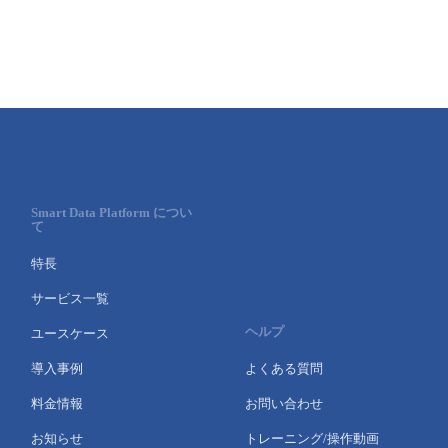
■ セットアップガイド
パートナー
- データと分析
管理機能
サポート
IoT
故障/メンテナンス履歴
- 新規お申し込み方法
販売パートナー向けプログラム
トレーニング/操作動画
- IoT
すべてのメニューを見る
管理機能
モニタリング/監査
メンテナンス予定
- 初期設定・確認
協業パートナー
脱炭素化
- マルチクラウド利用
すべてのメニューを見る
サポート
定期メンテナンス
- ユーザー機能の管理
Smart Data Platform につい
- リモートワーク
て
すべてのメニューを見る
- 登録情報の管理
特長
- ITインフラストラクチャー
- APIリファレンス
サービス一覧
- その他
ヘルプ
ユースケース
■ 基本構築ガイド
導入事例
よくある質問
料金情報
お問い合わせ
- クラウド / サーバー
お知らせ
トレーニング/操作動画