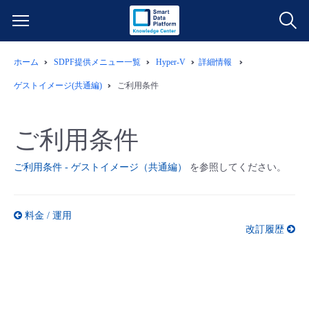
ホーム
SDPF提供メニュー一覧
Hyper-V
詳細情報
サービス一覧
ゲストイメージ(共通編)
ご利用条件
データ利活用
よくある質問
ご利用条件
クラウド/サーバー
データ利活用
料金情報
ご利用条件 - ゲストイメージ（共通編）
を参照してください。
ネットワーク
クラウド/サーバー
料金シミュレーター
ご利用開始ガイド
料金 / 運用
■ 管理機能
IoT
ネットワーク
データ利活用
改訂履歴
ユースケース
- 管理機能
- バックアップ
モニタリング/監査
IoT
クラウド/サーバー
故障/メンテナンス情報
- セキュリティ・監査
サポート
モニタリング/監査
ネットワーク
サービス稼働状況