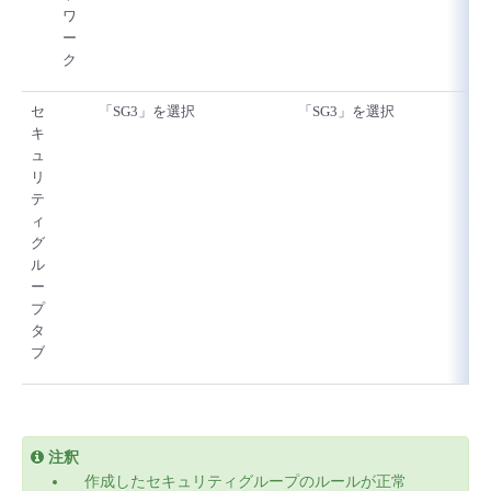
ワ
ー
ク
セ
「SG3」を選択
「SG3」を選択
キ
ュ
リ
テ
ィ
グ
ル
ー
プ
タ
ブ
注釈
作成したセキュリティグループのルールが正常