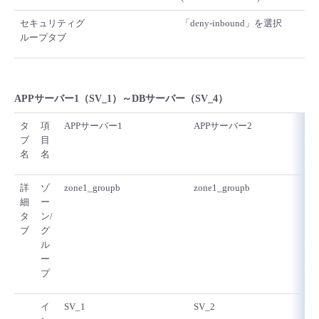
セキュリティグ
「deny-inbound」を選択
ループタブ
APPサーバー1（SV_1）～DBサーバー（SV_4）
タ
項
APPサーバー1
APPサーバー2
ブ
目
名
名
詳
ゾ
zone1_groupb
zone1_groupb
細
ー
タ
ン/
ブ
グ
ル
ー
プ
イ
SV_1
SV_2