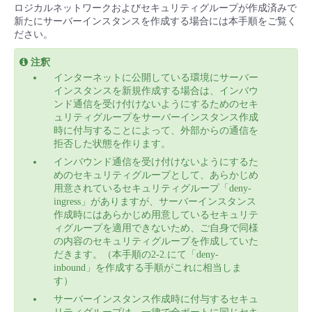
■ セットアップガイド
ロジカルネットワークおよびセキュリティグループが作成済みで
新たにサーバーインスタンスを作成する場合には本手順をご覧く
パートナー
- データと分析
ださい。
管理機能
サポート
IoT
故障/メンテナンス履歴
- 新規お申し込み方法
注釈
販売パートナー向けプログラム
トレーニング/操作動画
- IoT
すべてのメニューを見る
管理機能
モニタリング/監査
メンテナンス予定
インターネットに公開している環境にサーバー
- 初期設定・確認
インスタンスを新規作成する場合は、インバウ
ンド通信を受け付けないようにするためのセキ
協業パートナー
脱炭素化
- マルチクラウド利用
ュリティグループをサーバーインスタンス作成
すべてのメニューを見る
サポート
定期メンテナンス
- ユーザー機能の管理
時に付与することによって、外部からの通信を
拒否した状態を作ります。
- リモートワーク
すべてのメニューを見る
インバウンド通信を受け付けないようにするた
- 登録情報の管理
めのセキュリティグループとして、あらかじめ
用意されているセキュリティグループ「deny-
- ITインフラストラクチャー
- APIリファレンス
ingress」がありますが、サーバーインスタンス
作成時にはあらかじめ用意しているセキュリテ
ィグループを適用できないため、ご自身で同様
- その他
の内容のセキュリティグループを作成していた
■ 基本構築ガイド
だきます。（本手順の2-2.にて「deny-
inbound」を作成する手順がこれに相当しま
す）
- クラウド / サーバー
サーバーインスタンス作成時に付与するセキュ