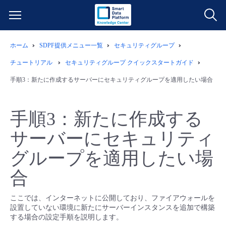
ホーム
SDPF提供メニュー一覧
セキュリティグループ
サービス一覧
チュートリアル
セキュリティグループ クイックスタートガイド
データ利活用
手順3：新たに作成するサーバーにセキュリティグループを適用したい場合
よくある質問
クラウド/サーバー
データ利活用
料金情報
手順3：新たに作成する
サーバーにセキュリティ
ネットワーク
クラウド/サーバー
料金シミュレーター
ご利用開始ガイド
グループを適用したい場
■ 管理機能
IoT
ネットワーク
データ利活用
ユースケース
合
- 管理機能
- バックアップ
モニタリング/監査
IoT
クラウド/サーバー
故障/メンテナンス情報
ここでは、インターネットに公開しており、ファイアウォールを
設置していない環境に新たにサーバーインスタンスを追加で構築
する場合の設定手順を説明します。
- セキュリティ・監査
サポート
モニタリング/監査
ネットワーク
サービス稼働状況