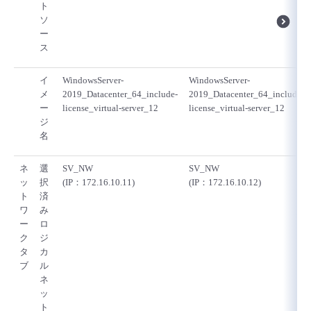
ト
ソ
ー
ス
イ
WindowsServer-
WindowsServer-
メ
2019_Datacenter_64_include-
2019_Datacenter_64_include-
ー
license_virtual-server_12
license_virtual-server_12
ジ
名
ネ
選
SV_NW
SV_NW
ッ
択
(IP：172.16.10.11)
(IP：172.16.10.12)
ト
済
ワ
み
ー
ロ
ク
ジ
タ
カ
ブ
ル
ネ
ッ
ト