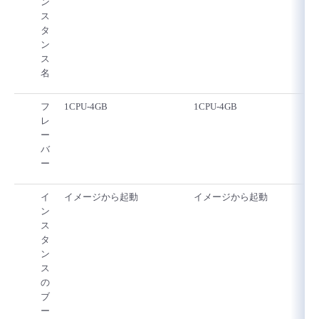
ン
ス
タ
ン
ス
名
フ
1CPU-4GB
1CPU-4GB
レ
ー
バ
ー
イ
イメージから起動
イメージから起動
ン
ス
タ
ン
ス
の
ブ
ー