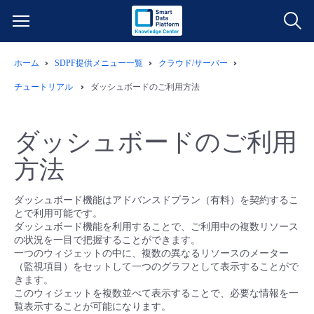
ホーム
SDPF提供メニュー一覧
クラウド/サーバー
サービス一覧
チュートリアル
ダッシュボードのご利用方法
データ利活用
よくある質問
ダッシュボードのご利用
クラウド/サーバー
データ利活用
料金情報
方法
ネットワーク
クラウド/サーバー
料金シミュレーター
ご利用開始ガイド
ダッシュボード機能はアドバンスドプラン（有料）を契約するこ
とで利用可能です。
ダッシュボード機能を利用することで、ご利用中の複数リソース
■ 管理機能
IoT
ネットワーク
データ利活用
ユースケース
の状況を一目で把握することができます。
一つのウィジェットの中に、複数の異なるリソースのメーター
（監視項目）をセットして一つのグラフとして表示することがで
- 管理機能
- バックアップ
モニタリング/監査
IoT
クラウド/サーバー
故障/メンテナンス情報
きます。
このウィジェットを複数並べて表示することで、必要な情報を一
覧表示することが可能になります。
- セキュリティ・監査
サポート
モニタリング/監査
ネットワーク
サービス稼働状況