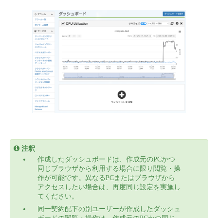
■ セットアップガイド
パートナー
- データと分析
管理機能
サポート
IoT
故障/メンテナンス履歴
- 新規お申し込み方法
販売パートナー向けプログラム
トレーニング/操作動画
- IoT
すべてのメニューを見る
管理機能
モニタリング/監査
メンテナンス予定
- 初期設定・確認
協業パートナー
脱炭素化
- マルチクラウド利用
すべてのメニューを見る
サポート
定期メンテナンス
- ユーザー機能の管理
- リモートワーク
すべてのメニューを見る
- 登録情報の管理
- ITインフラストラクチャー
- APIリファレンス
注釈
作成したダッシュボードは、作成元のPCかつ
- その他
同じブラウザから利用する場合に限り閲覧・操
■ 基本構築ガイド
作が可能です。異なるPCまたはブラウザから
アクセスしたい場合は、再度同じ設定を実施し
てください。
- クラウド / サーバー
同一契約配下の別ユーザーが作成したダッシュ