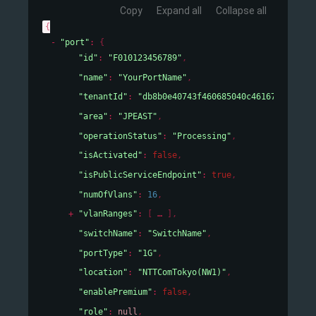
Copy
Expand all
Collapse all
{
"port"
: 
{
"id"
: 
"F010123456789"
,
"name"
: 
"YourPortName"
,
"tenantId"
: 
"db8b0e40743f460685040c46167cf19e"
,
"area"
: 
"JPEAST"
,
"operationStatus"
: 
"Processing"
,
"isActivated"
: 
false
,
"isPublicServiceEndpoint"
: 
true
,
"numOfVlans"
: 
16
,
"vlanRanges"
: 
[
]
,
"switchName"
: 
"SwitchName"
,
"portType"
: 
"1G"
,
"location"
: 
"NTTComTokyo(NW1)"
,
"enablePremium"
: 
false
,
"role"
: 
null
,