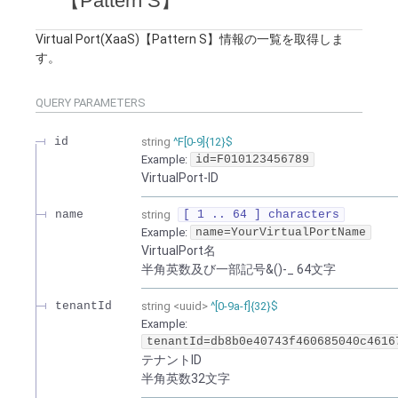
【Pattern S】
Virtual Port(XaaS)【Pattern S】情報の一覧を取得しま
す。
QUERY
PARAMETERS
id
string
^F[0-9]{12}$
Example:
id=F010123456789
VirtualPort-ID
name
string
[ 1 .. 64 ] characters
Example:
name=YourVirtualPortName
VirtualPort名
半角英数及び一部記号&()-_ 64文字
tenantId
string
<
uuid
>
^[0-9a-f]{32}$
Example:
tenantId=db8b0e40743f460685040c4616
テナントID
半角英数32文字