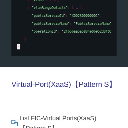
"vlanRangeDetails"
: 
[
]
,
"publicServiceId"
: 
"X002300000001"
,
"publicServiceName"
: 
"PublicServiceName"
,
"operationId"
: 
"2fb5baa5a5834e0b952d3f0d93c3e64a
}
}
Virtual-Port(XaaS)【Pattern S】
List FIC-Virtual Ports(XaaS)