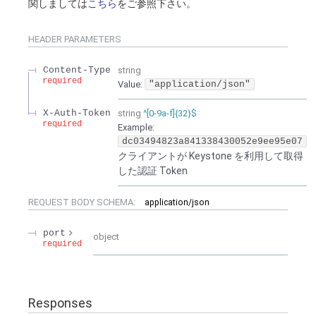
関しましては
こちら
をご参照下さい。
HEADER
PARAMETERS
Content-Type
string
required
Value
:
"application/json"
X-Auth-Token
string
^[0-9a-f]{32}$
required
Example:
dc03494823a841338430052e9ee95e07
クライアントが Keystone を利用して取得
した認証 Token
REQUEST BODY SCHEMA:
application/json
port
object
required
Responses