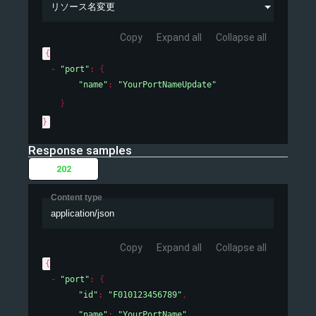
リソース名変更
Copy
Expand all
Collapse all
{
"port"
: 
{
"name"
: 
"YourPortNameUpdate"
}
}
Response samples
202
Content type
application/json
Copy
Expand all
Collapse all
{
"port"
: 
{
"id"
: 
"F010123456789"
,
"name"
: 
"YourPortName"
,