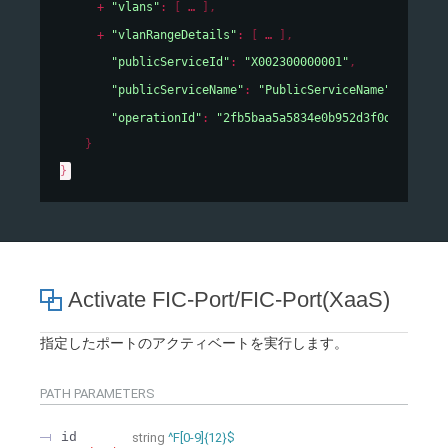
"vlans"
: 
[
]
,
"vlanRangeDetails"
: 
[
]
,
"publicServiceId"
: 
"X002300000001"
,
"publicServiceName"
: 
"PublicServiceName"
,
"operationId"
: 
"2fb5baa5a5834e0b952d3f0d93c3e64a
}
}
Activate FIC-Port/FIC-Port(XaaS)
指定したポートのアクティベートを実行します。
PATH
PARAMETERS
id
string
^F[0-9]{12}$