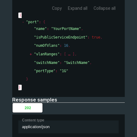
Copy
Expand all
Collapse all
{
"port"
: 
{
"name"
: 
"YourPortName"
,
"isPublicServiceEndpoint"
: 
true
,
"numOfVlans"
: 
16
,
"vlanRanges"
: 
[
]
,
"switchName"
: 
"SwitchName"
,
"portType"
: 
"1G"
}
}
Response samples
202
Content type
application/json