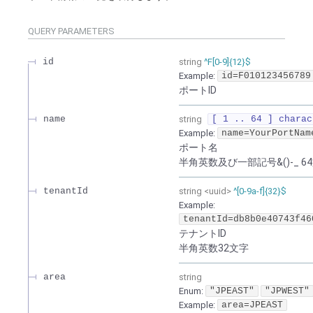
- Flexible InterConnect
QUERY
PARAMETERS
- Flexible Remote Access
id
string
^F[0-9]{12}$
Example:
id=F010123456789
ポートID
- vUTM2
name
string
[ 1 .. 64 ] charac
Example:
name=YourPortNam
ポート名
半角英数及び一部記号&()-_ 6
tenantId
string
<
uuid
>
^[0-9a-f]{32}$
Example:
tenantId=db8b0e40743f46
テナントID
半角英数32文字
area
string
Enum
:
"JPEAST"
"JPWEST"
Example:
area=JPEAST