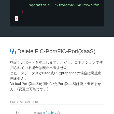
"operationId"
: 
"2fb5baa5a5834e0b952d3f0d93c3e64a
}
}
Delete FIC-Port/FIC-Port(XaaS)
指定したポートを廃止します。ただし、コネクションで使
用されている場合は廃止出来ません。
また、ステータスがused或いはpreparingの場合は廃止出
来ません。
Virtual Port(XaaS)が紐づいたPort(XaaS)は廃止出来ませ
ん。(変更は可能です。)
PATH
PARAMETERS
id
string
^F[0-9]{12}$