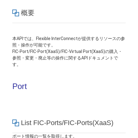
■ セットアップガイド
概要
パートナー
- データと分析
管理機能
サポート
IoT
故障/メンテナンス履歴
- 新規お申し込み方法
販売パートナー向けプログラム
トレーニング/操作動画
- IoT
すべてのメニューを見る
管理機能
モニタリング/監査
メンテナンス予定
- 初期設定・確認
本APIでは、Flexible InterConnectが提供するリソースの参
照・操作が可能です。
協業パートナー
脱炭素化
- マルチクラウド利用
FIC-Port/FIC-Port(XaaS)/FIC-Virtual Port(XaaS)の購入・
すべてのメニューを見る
サポート
定期メンテナンス
- ユーザー機能の管理
参照・変更・廃止等の操作に関するAPIドキュメントで
す。
- リモートワーク
すべてのメニューを見る
- 登録情報の管理
Port
- ITインフラストラクチャー
- APIリファレンス
- その他
■ 基本構築ガイド
List FIC-Ports/FIC-Ports(XaaS)
- クラウド / サーバー
ポート情報の一覧を取得します。