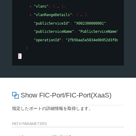
"vlans"
: 
[
]
,
"vlanRangeDetails"
: 
[
]
,
"publicServiceId"
: 
"X002300000001"
,
"publicServiceName"
: 
"PublicServiceName"
,
"operationId"
: 
"2fb5baa5a5834e0b952d3f0d93c3e64a
}
}
Show FIC-Port/FIC-Port(XaaS)
指定したポートの詳細情報を取得します。
PATH
PARAMETERS