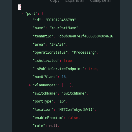
Copy
Expand all
Collapse all
{
"port"
: 
{
"id"
: 
"F010123456789"
,
"name"
: 
"YourPortName"
,
"tenantId"
: 
"db8b0e40743f460685040c46167cf19e"
,
"area"
: 
"JPEAST"
,
"operationStatus"
: 
"Processing"
,
"isActivated"
: 
true
,
"isPublicServiceEndpoint"
: 
true
,
"numOfVlans"
: 
16
,
"vlanRanges"
: 
[
]
,
"switchName"
: 
"SwitchName"
,
"portType"
: 
"1G"
,
"location"
: 
"NTTComTokyo(NW1)"
,
"enablePremium"
: 
false
,
"role"
: 
null
,