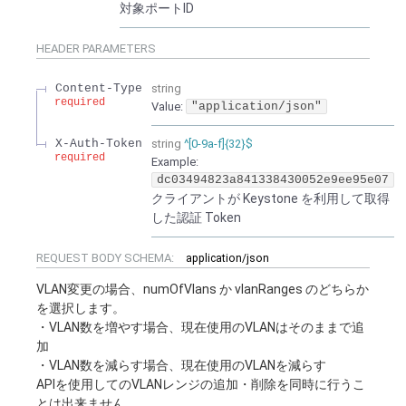
対象ポートID
HEADER
PARAMETERS
Content-Type
string
required
Value
:
"application/json"
X-Auth-Token
string
^[0-9a-f]{32}$
required
Example:
dc03494823a841338430052e9ee95e07
クライアントが Keystone を利用して取得
した認証 Token
REQUEST BODY SCHEMA:
application/json
VLAN変更の場合、numOfVlans か vlanRanges のどちらか
を選択します。
・VLAN数を増やす場合、現在使用のVLANはそのままで追
加
・VLAN数を減らす場合、現在使用のVLANを減らす
APIを使用してのVLANレンジの追加・削除を同時に行うこ
とは出来ません。