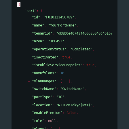
{
"port"
: 
{
"id"
: 
"F010123456789"
,
"name"
: 
"YourPortName"
,
"tenantId"
: 
"db8b0e40743f460685040c46167cf19e"
,
"area"
: 
"JPEAST"
,
"operationStatus"
: 
"Completed"
,
"isActivated"
: 
true
,
"isPublicServiceEndpoint"
: 
true
,
"numOfVlans"
: 
16
,
"vlanRanges"
: 
[
]
,
"switchName"
: 
"SwitchName"
,
"portType"
: 
"1G"
,
"location"
: 
"NTTComTokyo(NW1)"
,
"enablePremium"
: 
false
,
"role"
: 
null
,
"vlans"
: 
[
]
,