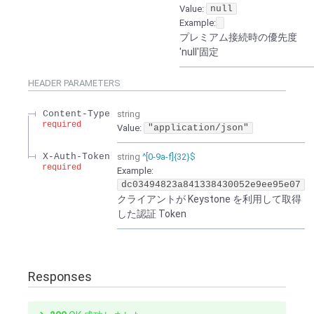
Value
:
null
Example:
プレミアム接続時の優先度
'null'固定
HEADER
PARAMETERS
Content-Type
string
required
Value
:
"application/json"
X-Auth-Token
string
^[0-9a-f]{32}$
required
Example:
dc03494823a841338430052e9ee95e07
クライアントが Keystone を利用して取得
した認証 Token
Responses