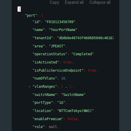
Copy
Expand all
Collapse all
{
"port"
: 
{
"id"
: 
"F010123456789"
,
"name"
: 
"YourPortName"
,
"tenantId"
: 
"db8b0e40743f460685040c46167cf19e"
,
"area"
: 
"JPEAST"
,
"operationStatus"
: 
"Completed"
,
"isActivated"
: 
true
,
"isPublicServiceEndpoint"
: 
true
,
"numOfVlans"
: 
16
,
"vlanRanges"
: 
[
]
,
"switchName"
: 
"SwitchName"
,
"portType"
: 
"1G"
,
"location"
: 
"NTTComTokyo(NW1)"
,
"enablePremium"
: 
false
,
"role"
: 
null
,