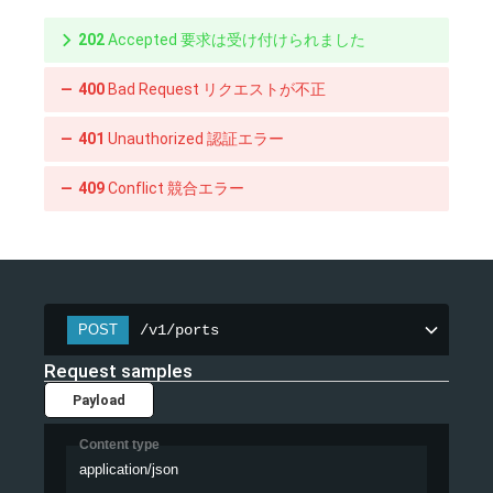
202
Accepted 要求は受け付けられました
400
Bad Request リクエストが不正
401
Unauthorized 認証エラー
409
Conflict 競合エラー
/v1/ports
POST
Request samples
Payload
Content type
application/json