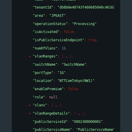
"tenantId"
: 
"db8b0e40743f460685040c46167cf19e"
,
"area"
: 
"JPEAST"
,
"operationStatus"
: 
"Processing"
,
"isActivated"
: 
false
,
"isPublicServiceEndpoint"
: 
true
,
"numOfVlans"
: 
16
,
"vlanRanges"
: 
[
]
,
"switchName"
: 
"SwitchName"
,
"portType"
: 
"1G"
,
"location"
: 
"NTTComTokyo(NW1)"
,
"enablePremium"
: 
false
,
"role"
: 
null
,
"vlans"
: 
[
]
,
"vlanRangeDetails"
: 
[
]
,
"publicServiceId"
: 
"X002300000001"
,
"publicServiceName"
: 
"PublicServiceName"
,