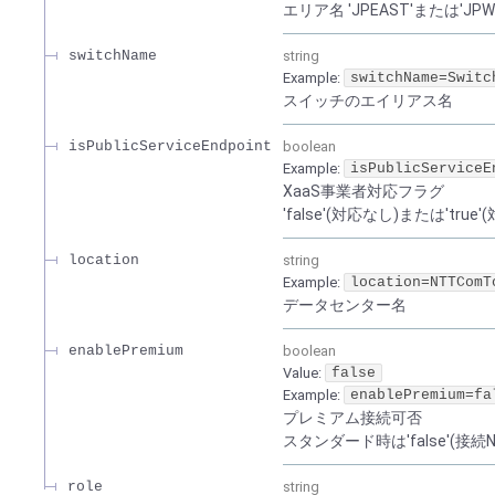
エリア名 'JPEAST'または'JPW
switchName
string
Example:
switchName=Switc
スイッチのエイリアス名
isPublicServiceEndpoint
boolean
Example:
isPublicServiceE
XaaS事業者対応フラグ
'false'(対応なし)または'true
location
string
Example:
location=NTTComT
データセンター名
enablePremium
boolean
Value
:
false
Example:
enablePremium=fa
プレミアム接続可否
スタンダード時は'false'(接続
role
string