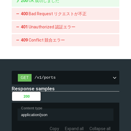
200
OK 成功しました
400
Bad Request リクエストが不正
401
Unauthorized 認証エラー
409
Conflict 競合エラー
/v1/ports
GET
Response samples
200
Content type
application/json
Copy
Expand all
Collapse all