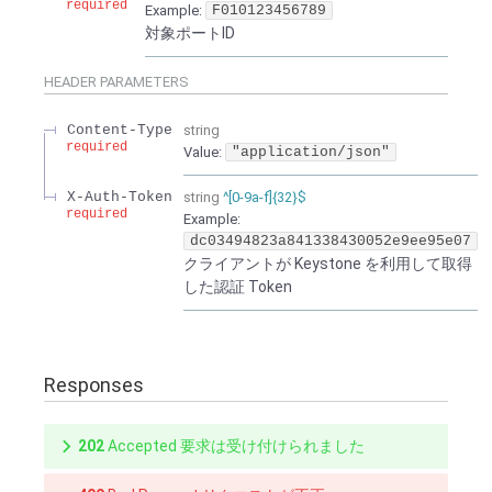
required
Example:
F010123456789
対象ポートID
HEADER
PARAMETERS
Content-Type
string
required
Value
:
"application/json"
X-Auth-Token
string
^[0-9a-f]{32}$
required
Example:
dc03494823a841338430052e9ee95e07
クライアントが Keystone を利用して取得
した認証 Token
Responses
202
Accepted 要求は受け付けられました