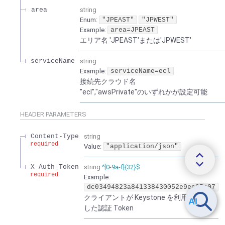
area
string
Enum
:
"JPEAST"
"JPWEST"
Example:
area=JPEAST
エリア名 'JPEAST'または'JPWEST'
serviceName
string
Example:
serviceName=ecl
接続先クラウド名
"ecl","awsPrivate"のいずれかが設定可能
HEADER
PARAMETERS
Content-Type
string
required
Value
:
"application/json"
X-Auth-Token
string
^[0-9a-f]{32}$
required
Example:
dc03494823a841338430052e9ee95e07
クライアントが Keystone を利用して取得
した認証 Token