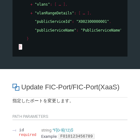
"vlans"
: 
[
]
,
"vlanRangeDetails"
: 
[
]
,
"publicServiceId"
: 
"X002300000001"
,
"publicServiceName"
: 
"PublicServiceName"
}
}
Update FIC-Port/FIC-Port(XaaS)
指定したポートを変更します。
PATH
PARAMETERS
id
string
^F[0-9]{12}$
required
Example:
F010123456789