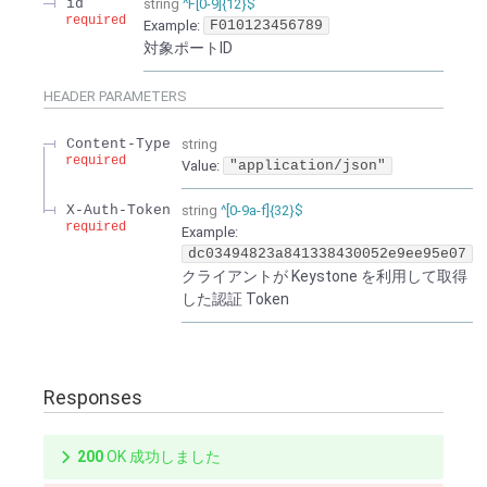
id
string
^F[0-9]{12}$
required
Example:
F010123456789
対象ポートID
HEADER
PARAMETERS
Content-Type
string
required
Value
:
"application/json"
X-Auth-Token
string
^[0-9a-f]{32}$
required
Example:
dc03494823a841338430052e9ee95e07
クライアントが Keystone を利用して取得
した認証 Token
Responses
200
OK 成功しました