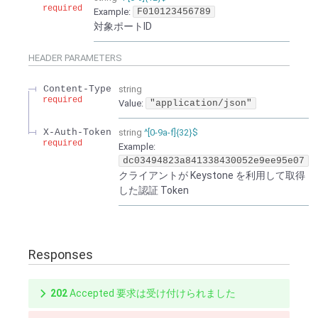
required
Example:
F010123456789
対象ポートID
HEADER
PARAMETERS
Content-Type
string
required
Value
:
"application/json"
X-Auth-Token
string
^[0-9a-f]{32}$
required
Example:
dc03494823a841338430052e9ee95e07
クライアントが Keystone を利用して取得
した認証 Token
Responses
202
Accepted 要求は受け付けられました