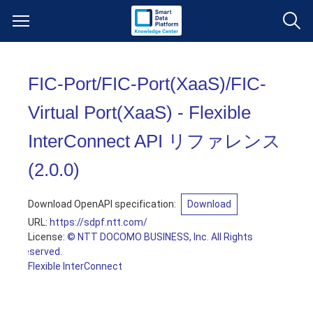
サービス一覧
FIC-Port/FIC-Port(XaaS)/FIC-
データ利活用
Virtual Port(XaaS) - Flexible
よくある質問
InterConnect API リファレンス
クラウド/サーバー
データ利活用
料金情報
(
2.0.0
)
ネットワーク
クラウド/サーバー
料金シミュレーター
ご利用開始ガイド
Download OpenAPI specification:
Download
URL:
https://sdpf.ntt.com/
■ 管理機能
IoT
ネットワーク
データ利活用
ユースケース
License:
© NTT DOCOMO BUSINESS, Inc. All Rights
Reserved.
Flexible InterConnect
- 管理機能
- バックアップ
モニタリング/監査
IoT
クラウド/サーバー
故障/メンテナンス情報
- セキュリティ・監査
サポート
モニタリング/監査
ネットワーク
サービス稼働状況