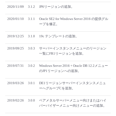
2020/11/09
3.1.2
JP6リージョンの追加。
- Flexible InterConnect
2020/01/10
3.1.1
Oracle SE2 for Windows Server 2016 の提供グル
- Flexible Remote Access
ープを修正。
- vUTM2
2019/12/25
3.1.0
19c テンプレートの追加。
2019/09/25
3.0.3
サーバーインスタンスメニューのリージョン
一覧にFR1リージョンを追加。
2019/07/31
3.0.2
Windows Server 2016 + Oracle DB 12.2メニュー
のJP1リージョンへの追加。
2019/03/26
3.0.1
DE1リージョンサーバーインスタンスメニュ
ーへグループCを追加。
2019/02/26
3.0.0
ベアメタルサーバーメニュー向けまたはハイ
パーバイザーメニュー向けメニューの追加。