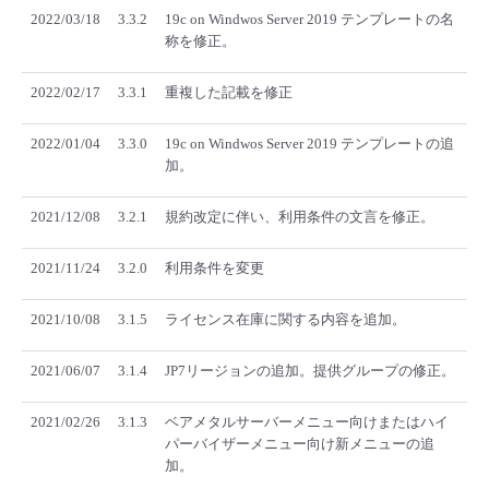
■ セットアップガイド
2022/03/18
3.3.2
19c on Windwos Server 2019 テンプレートの名
称を修正。
パートナー
- データと分析
管理機能
サポート
IoT
故障/メンテナンス履歴
- 新規お申し込み方法
2022/02/17
3.3.1
重複した記載を修正
販売パートナー向けプログラム
トレーニング/操作動画
- IoT
すべてのメニューを見る
管理機能
モニタリング/監査
メンテナンス予定
- 初期設定・確認
2022/01/04
3.3.0
19c on Windwos Server 2019 テンプレートの追
加。
協業パートナー
脱炭素化
- マルチクラウド利用
すべてのメニューを見る
サポート
定期メンテナンス
- ユーザー機能の管理
2021/12/08
3.2.1
規約改定に伴い、利用条件の文言を修正。
- リモートワーク
すべてのメニューを見る
- 登録情報の管理
2021/11/24
3.2.0
利用条件を変更
- ITインフラストラクチャー
- APIリファレンス
2021/10/08
3.1.5
ライセンス在庫に関する内容を追加。
- その他
2021/06/07
3.1.4
JP7リージョンの追加。提供グループの修正。
■ 基本構築ガイド
2021/02/26
3.1.3
ベアメタルサーバーメニュー向けまたはハイ
パーバイザーメニュー向け新メニューの追
- クラウド / サーバー
加。