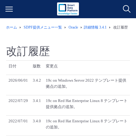
ホーム
SDPF提供メニュー一覧
Oracle
詳細情報 3.4.1
改訂履歴
サービス一覧
データ利活用
改訂履歴
よくある質問
クラウド/サーバー
データ利活用
料金情報
日付
版数
変更点
2026/06/01
3.4.2
19c on Windows Server 2022 テンプレート提供
ネットワーク
クラウド/サーバー
料金シミュレーター
ご利用開始ガイド
拠点の追加。
■ 管理機能
IoT
ネットワーク
データ利活用
2022/07/29
3.4.1
19c on Red Hat Enterprise Linux 8 テンプレート
ユースケース
提供拠点の追加。
- 管理機能
- バックアップ
モニタリング/監査
IoT
クラウド/サーバー
故障/メンテナンス情報
2022/07/01
3.4.0
19c on Red Hat Enterprise Linux 8 テンプレート
の追加。
- セキュリティ・監査
サポート
モニタリング/監査
ネットワーク
サービス稼働状況