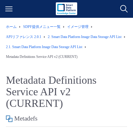
ホーム
SDPF提供メニュー一覧
イメージ管理
サービス一覧
APIリファレンス 2.0.1
2.
Smart Data Platform Image Data Storage API List
データ利活用
2.1.
Smart Data Platform Image Data Storage API List
よくある質問
Metadata Definitions Service API v2 (CURRENT)
クラウド/サーバー
データ利活用
料金情報
Metadata Definitions
ネットワーク
クラウド/サーバー
料金シミュレーター
ご利用開始ガイド
Service API v2
■ 管理機能
IoT
ネットワーク
データ利活用
ユースケース
(CURRENT)
- 管理機能
- バックアップ
モニタリング/監査
IoT
クラウド/サーバー
故障/メンテナンス情報
Metadefs
- セキュリティ・監査
サポート
モニタリング/監査
ネットワーク
サービス稼働状況