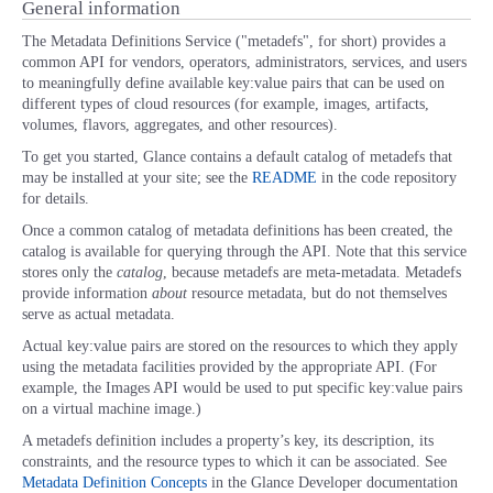
General information
■ セットアップガイド
The Metadata Definitions Service ("metadefs", for short) provides a
パートナー
- データと分析
管理機能
サポート
IoT
故障/メンテナンス履歴
common API for vendors, operators, administrators, services, and users
- 新規お申し込み方法
to meaningfully define available key:value pairs that can be used on
different types of cloud resources (for example, images, artifacts,
販売パートナー向けプログラム
トレーニング/操作動画
- IoT
すべてのメニューを見る
管理機能
モニタリング/監査
メンテナンス予定
volumes, flavors, aggregates, and other resources).
- 初期設定・確認
To get you started, Glance contains a default catalog of metadefs that
協業パートナー
脱炭素化
- マルチクラウド利用
may be installed at your site; see the
README
in the code repository
すべてのメニューを見る
サポート
定期メンテナンス
- ユーザー機能の管理
for details.
Once a common catalog of metadata definitions has been created, the
- リモートワーク
すべてのメニューを見る
catalog is available for querying through the API. Note that this service
- 登録情報の管理
stores only the
catalog
, because metadefs are meta-metadata. Metadefs
provide information
about
resource metadata, but do not themselves
- ITインフラストラクチャー
serve as actual metadata.
- APIリファレンス
Actual key:value pairs are stored on the resources to which they apply
- その他
using the metadata facilities provided by the appropriate API. (For
example, the Images API would be used to put specific key:value pairs
■ 基本構築ガイド
on a virtual machine image.)
A metadefs definition includes a property’s key, its description, its
- クラウド / サーバー
constraints, and the resource types to which it can be associated. See
Metadata Definition Concepts
in the Glance Developer documentation