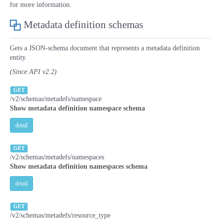
for more information.
- Flexible InterConnect
Metadata definition schemas
- Flexible Remote Access
Gets a JSON-schema document that represents a metadata definition
entity.
- vUTM2
(Since API v2.2)
GET
/v2/schemas/metadefs/namespace
Show metadata definition namespace schema
detail
GET
/v2/schemas/metadefs/namespaces
Show metadata definition namespaces schema
detail
GET
/v2/schemas/metadefs/resource_type