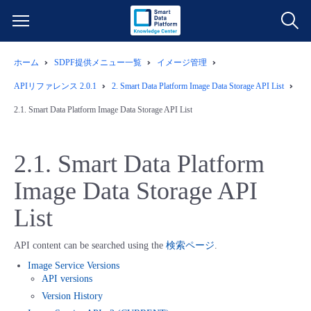
ホーム
SDPF提供メニュー一覧
イメージ管理
サービス一覧
APIリファレンス 2.0.1
2.
Smart Data Platform Image Data Storage API List
データ利活用
2.1.
Smart Data Platform Image Data Storage API List
よくある質問
クラウド/サーバー
データ利活用
料金情報
2.1.
Smart Data Platform
Image Data Storage API
ネットワーク
クラウド/サーバー
料金シミュレーター
ご利用開始ガイド
List
■ 管理機能
IoT
ネットワーク
データ利活用
ユースケース
API content can be searched using the
検索ページ
.
- 管理機能
Image Service Versions
- バックアップ
モニタリング/監査
IoT
クラウド/サーバー
故障/メンテナンス情報
API versions
Version History
- セキュリティ・監査
サポート
モニタリング/監査
ネットワーク
サービス稼働状況