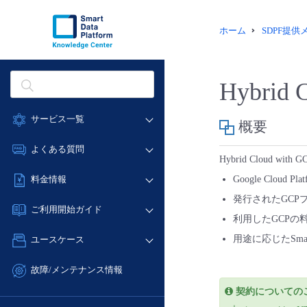
ホーム
SDPF提
Hybrid 
サービス一覧
概要
データ利活用
よくある質問
Hybrid Cloud
クラウド/サーバー
データ利活用
料金情報
Google Clou
ネットワーク
クラウド/サーバー
発行されたGCP
料金シミュレーター
IoT
ご利用開始ガイド
ネットワーク
利用したGCPの料金
データ利活用
モニタリング/監査
■ 管理機能
IoT
用途に応じたSma
ユースケース
クラウド/サーバー
サポート
- 管理機能
モニタリング/監査
- バックアップ
ネットワーク
管理機能
故障/メンテナンス情報
サポート
- セキュリティ・監査
■ セットアップガイド
IoT
すべてのメニューを見る
契約についての
サービス稼働状況
管理機能
- データと分析
- 新規お申し込み方法