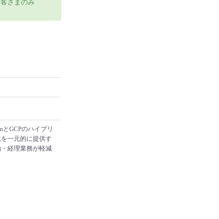
たお客さまのみ
atformとGCPのハイブリ
境を一元的に提供す
約・経理業務が軽減