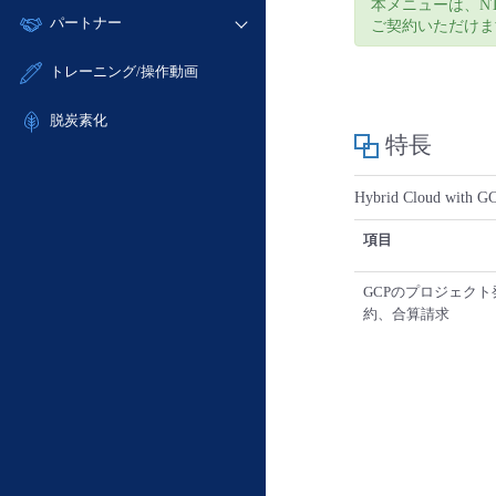
モニタリング/監査
本メニューは、NTT
故障/メンテナンス履歴
すべてのメニューを見る
パートナー
- IoT
ご契約いただけま
- 初期設定・確認
サポート
メンテナンス予定
- マルチクラウド利用
- ユーザー機能の管理
販売パートナー向けプログラム
すべてのメニューを見る
トレーニング/操作動画
定期メンテナンス
- リモートワーク
- 登録情報の管理
協業パートナー
- ITインフラストラクチャー
脱炭素化
- APIリファレンス
特長
- その他
■ 基本構築ガイド
Hybrid Cloud
- クラウド / サーバー
- Flexible InterConnect
項目
- Flexible Remote Access
GCPのプロジェク
- vUTM2
約、合算請求