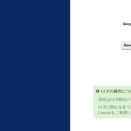
GCPの操作につ
当社はGCP独自
GCPに関わる全ての
Consoleをご利