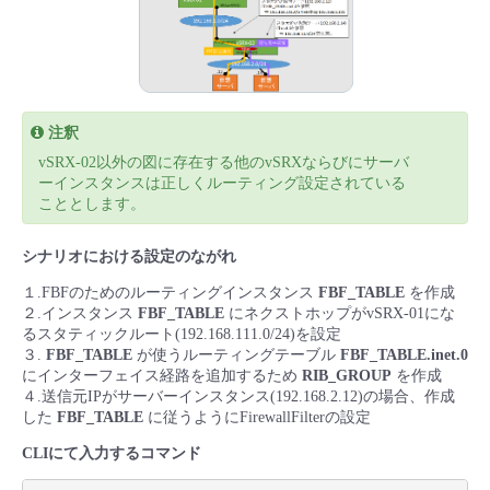
- Flexible InterConnect
- Flexible Remote Access
注釈
- vUTM2
vSRX-02以外の図に存在する他のvSRXならびにサーバ
ーインスタンスは正しくルーティング設定されている
こととします。
シナリオにおける設定のながれ
１.FBFのためのルーティングインスタンス
FBF_TABLE
を作成
２.インスタンス
FBF_TABLE
にネクストホップがvSRX-01にな
るスタティックルート(192.168.111.0/24)を設定
３.
FBF_TABLE
が使うルーティングテーブル
FBF_TABLE.inet.0
にインターフェイス経路を追加するため
RIB_GROUP
を作成
４.送信元IPがサーバーインスタンス(192.168.2.12)の場合、作成
した
FBF_TABLE
に従うようにFirewallFilterの設定
CLIにて入力するコマンド