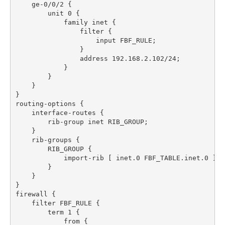
    ge-0/0/2 {

        unit 0 {

            family inet {

                filter {

                    input FBF_RULE;

                }

                address 192.168.2.102/24;

            }

        }

    }

}

routing-options {

    interface-routes {

        rib-group inet RIB_GROUP;

    }

    rib-groups {

        RIB_GROUP {

            import-rib [ inet.0 FBF_TABLE.inet.0 ];

        }

    }

}

firewall {

    filter FBF_RULE {

        term 1 {

            from {
