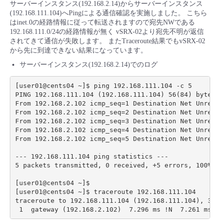
サーバーインスタンス(192.168.2.14)からサーバーインスタンス
(192.168.111.104)へPingによる通信確認を実施しました。 こちら
はinet.0の経路情報に従って転送されますので宛先NWである
192.168.111.0/24の経路情報が無く vSRX-02より宛先不明が返信
されてきて通信が失敗します。 またTraceroute結果でもvSRX-02
から先に到達できない結果になっています。
サーバーインスタンス(192.168.2.14)でのログ
[user01@cents04 ~]$ ping 192.168.111.104 -c 5

PING 192.168.111.104 (192.168.111.104) 56(84) bytes o
From 192.168.2.102 icmp_seq=1 Destination Net Unreach
From 192.168.2.102 icmp_seq=2 Destination Net Unreach
From 192.168.2.102 icmp_seq=3 Destination Net Unreach
From 192.168.2.102 icmp_seq=4 Destination Net Unreach
From 192.168.2.102 icmp_seq=5 Destination Net Unreach
--- 192.168.111.104 ping statistics ---

5 packets transmitted, 0 received, +5 errors, 100% p
[user01@cents04 ~]$

[user01@cents04 ~]$ traceroute 192.168.111.104

traceroute to 192.168.111.104 (192.168.111.104), 30 