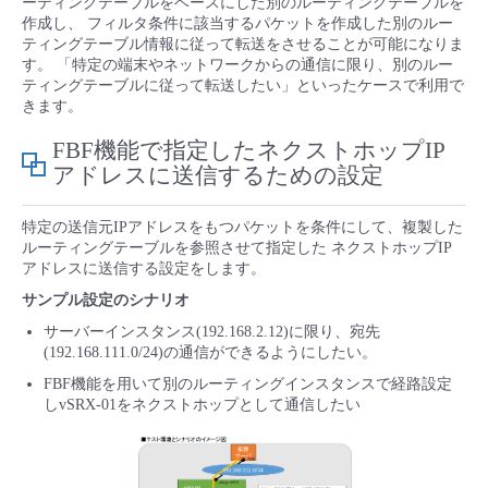
ーティングテーブルをベースにした別のルーティングテーブルを
■ セットアップガイド
作成し、 フィルタ条件に該当するパケットを作成した別のルー
ティングテーブル情報に従って転送をさせることが可能になりま
パートナー
- データと分析
管理機能
サポート
IoT
故障/メンテナンス履歴
す。 「特定の端末やネットワークからの通信に限り、別のルー
- 新規お申し込み方法
ティングテーブルに従って転送したい」といったケースで利用で
販売パートナー向けプログラム
きます。
トレーニング/操作動画
- IoT
すべてのメニューを見る
管理機能
モニタリング/監査
メンテナンス予定
- 初期設定・確認
FBF機能で指定したネクストホップIP
協業パートナー
アドレスに送信するための設定
脱炭素化
- マルチクラウド利用
すべてのメニューを見る
サポート
定期メンテナンス
- ユーザー機能の管理
特定の送信元IPアドレスをもつパケットを条件にして、複製した
- リモートワーク
すべてのメニューを見る
ルーティングテーブルを参照させて指定した ネクストホップIP
- 登録情報の管理
アドレスに送信する設定をします。
- ITインフラストラクチャー
サンプル設定のシナリオ
- APIリファレンス
サーバーインスタンス(192.168.2.12)に限り、宛先
(192.168.111.0/24)の通信ができるようにしたい。
- その他
FBF機能を用いて別のルーティングインスタンスで経路設定
■ 基本構築ガイド
しvSRX-01をネクストホップとして通信したい
- クラウド / サーバー