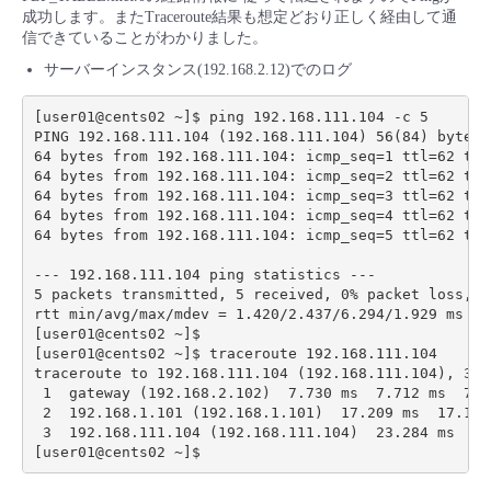
成功します。またTraceroute結果も想定どおり正しく経由して通
信できていることがわかりました。
サーバーインスタンス(192.168.2.12)でのログ
[user01@cents02 ~]$ ping 192.168.111.104 -c 5

PING 192.168.111.104 (192.168.111.104) 56(84) bytes o
64 bytes from 192.168.111.104: icmp_seq=1 ttl=62 time
64 bytes from 192.168.111.104: icmp_seq=2 ttl=62 time
64 bytes from 192.168.111.104: icmp_seq=3 ttl=62 time
64 bytes from 192.168.111.104: icmp_seq=4 ttl=62 time
64 bytes from 192.168.111.104: icmp_seq=5 ttl=62 time
--- 192.168.111.104 ping statistics ---

5 packets transmitted, 5 received, 0% packet loss, ti
rtt min/avg/max/mdev = 1.420/2.437/6.294/1.929 ms

[user01@cents02 ~]$

[user01@cents02 ~]$ traceroute 192.168.111.104

traceroute to 192.168.111.104 (192.168.111.104), 30 
 1  gateway (192.168.2.102)  7.730 ms  7.712 ms  7.70
 2  192.168.1.101 (192.168.1.101)  17.209 ms  17.194
 3  192.168.111.104 (192.168.111.104)  23.284 ms  24