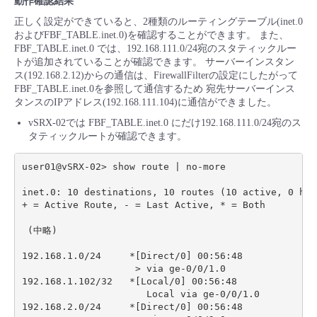
動作確認結果
正しく設定ができていると、2種類のルーティングテーブル(inet.0
およびFBF_TABLE.inet.0)を確認することができます。 また、
FBF_TABLE.inet.0 では、192.168.111.0/24宛のスタティックルー
トが追加されていることが確認できます。 サーバーインスタン
ス(192.168.2.12)からの通信は、FirewallFilterの設定にしたがって
FBF_TABLE.inet.0を参照して通信するため 宛先サーバーインス
タンスのIPアドレス(192.168.111.104)に通信ができました。
vSRX-02では FBF_TABLE.inet.0 にだけ192.168.111.0/24宛のス
タティックルートが確認できます。
user01@vSRX-02> show route | no-more

inet.0: 10 destinations, 10 routes (10 active, 0 hol
+ = Active Route, - = Last Active, * = Both

 (中略)

192.168.1.0/24     *[Direct/0] 00:56:48

                    > via ge-0/0/1.0

192.168.1.102/32   *[Local/0] 00:56:48

                      Local via ge-0/0/1.0

192.168.2.0/24     *[Direct/0] 00:56:48
