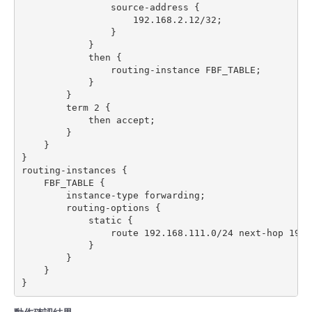
                source-address {

                    192.168.2.12/32;

                }

            }

            then {

                routing-instance FBF_TABLE;

            }

        }

        term 2 {

            then accept;

        }

    }

}

routing-instances {

    FBF_TABLE {

        instance-type forwarding;

        routing-options {

            static {

                route 192.168.111.0/24 next-hop 192.1
            }

        }

    }
