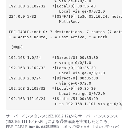
                    > via ge-0/0/2.0

192.168.2.102/32   *[Local/0] 00:56:48

                      Local via ge-0/0/2.0

224.0.0.5/32       *[OSPF/10] 1w3d 05:16:24, metric 1
                      MultiRecv

FBF_TABLE.inet.0: 7 destinations, 7 routes (7 active
+ = Active Route, - = Last Active, * = Both

 (中略)

192.168.1.0/24     *[Direct/0] 00:35:30

                    > via ge-0/0/1.0

192.168.1.102/32   *[Local/0] 00:35:30

                      Local via ge-0/0/1.0

192.168.2.0/24     *[Direct/0] 00:35:30

                    > via ge-0/0/2.0

192.168.2.102/32   *[Local/0] 00:35:30

                      Local via ge-0/0/2.0

192.168.111.0/24   *[Static/5] 00:35:29

サーバーインスタンス(192.168.2.12)からサーバーインスタンス
(192.168.111.104)へPingによる通信確認を実施したところ、
FBF_TABLE.inet.0の経路情報に 従って転送されますのでPingが