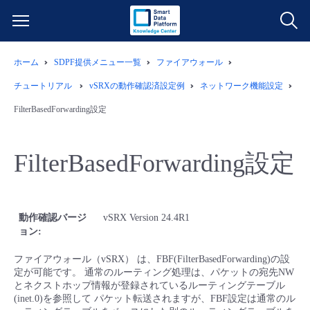
ホーム
SDPF提供メニュー一覧
ファイアウォール
サービス一覧
チュートリアル
vSRXの動作確認済設定例
ネットワーク機能設定
データ利活用
FilterBasedForwarding設定
よくある質問
クラウド/サーバー
データ利活用
料金情報
FilterBasedForwarding設定
ネットワーク
クラウド/サーバー
料金シミュレーター
ご利用開始ガイド
動作確認バージ
vSRX Version 24.4R1
■ 管理機能
IoT
ネットワーク
データ利活用
ユースケース
ョン
ファイアウォール（vSRX） は、FBF(FilterBasedForwarding)の設
- 管理機能
- バックアップ
モニタリング/監査
IoT
クラウド/サーバー
故障/メンテナンス情報
定が可能です。 通常のルーティング処理は、パケットの宛先NW
とネクストホップ情報が登録されているルーティングテーブル
(inet.0)を参照して パケット転送されますが、FBF設定は通常のル
- セキュリティ・監査
サポート
モニタリング/監査
ネットワーク
サービス稼働状況