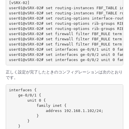
[vSRX-02]

user01@vSRX-02# set routing-instances FBF_TABLE inst
user01@vSRX-02# set routing-instances FBF_TABLE rout
user01@vSRX-02# set routing-options interface-routes
user01@vSRX-02# set routing-options rib-groups RIB_G
user01@vSRX-02# set routing-options rib-groups RIB_G
user01@vSRX-02# set firewall filter FBF_RULE term 1 
user01@vSRX-02# set firewall filter FBF_RULE term 1 
user01@vSRX-02# set firewall filter FBF_RULE term 2 t
user01@vSRX-02# set interfaces ge-0/0/1 unit 0 famil
user01@vSRX-02# set interfaces ge-0/0/2 unit 0 famil
正しく設定が完了したときのコンフィグレーションは次のとおり
です。
interfaces {

    ge-0/0/1 {

        unit 0 {

            family inet {

                address 192.168.1.102/24;

            }

        }

    }
