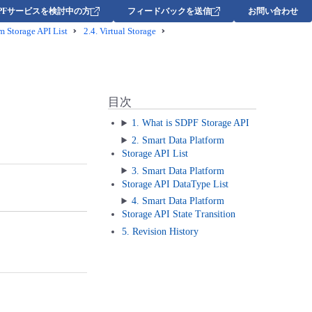
DPFサービスを検討中の方
フィードバックを送信
お問い合わせ
m Storage API List
2.4.
Virtual Storage
目次
1. What is SDPF Storage API
2. Smart Data Platform
Storage API List
3. Smart Data Platform
Storage API DataType List
4. Smart Data Platform
Storage API State Transition
5. Revision History