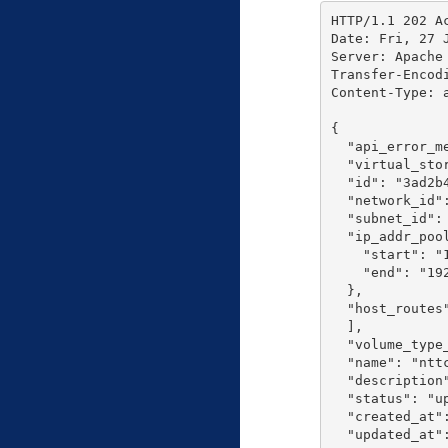
HTTP/1.1 202 Ac
Date: Fri, 27 J
Server: Apache

Transfer-Encodi
Content-Type: a
{

  "api_error_me
  "virtual_stor
  "id": "3ad2b4
  "network_id"
  "subnet_id":
  "ip_addr_pool
    "start": "1
    "end": "192
  },

  "host_routes"
  ],

  "volume_type
  "name": "ntt
  "description"
  "status": "up
  "created_at":
  "updated_at":