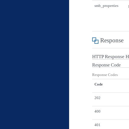
smb_properties
Response
HTTP Response H
Response Code
Response Codes
Code
202
400
401