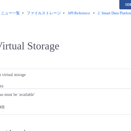
S
供メニュー一覧
ファイルストレージ
API Reference
2.
Smart Data Platfor
irtual Storage
 virtual storage
ns
tus must be 'available'
on