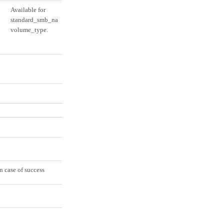
Available for
standard_smb_na
volume_type.
n case of success