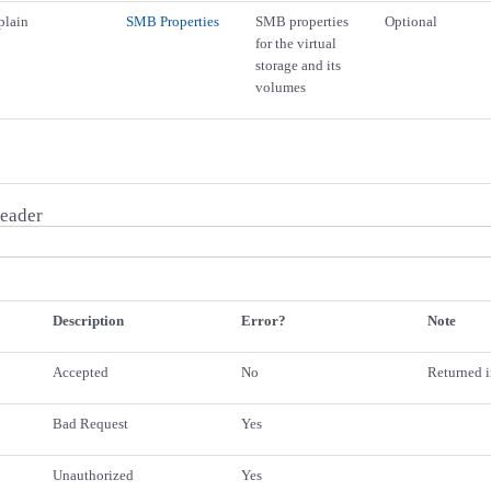
plain
SMB Properties
SMB properties
Optional
for the virtual
storage and its
volumes
eader
Description
Error?
Note
Accepted
No
Returned i
Bad Request
Yes
Unauthorized
Yes