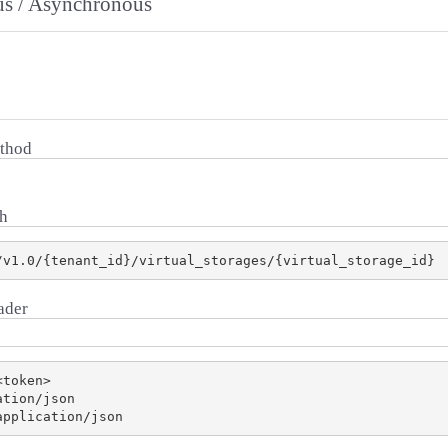
s / Asynchronous
thod
h
ader
token>

tion/json
