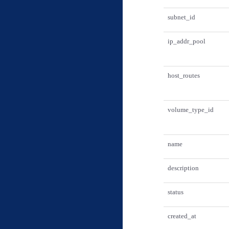
subnet_id
ip_addr_pool
host_routes
volume_type_id
name
description
status
created_at