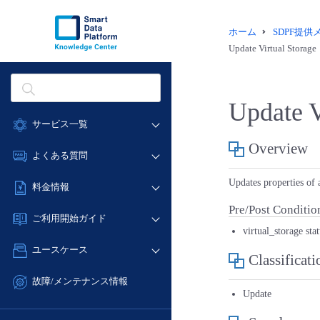
ホーム
SDPF提
Update Virtual Storage
Update V
サービス一覧
Overview
データ利活用
よくある質問
クラウド/サーバー
データ利活用
Updates properties of a
料金情報
ネットワーク
クラウド/サーバー
Pre/Post Conditio
料金シミュレーター
IoT
ご利用開始ガイド
ネットワーク
virtual_storage sta
データ利活用
モニタリング/監査
■ 管理機能
IoT
ユースケース
クラウド/サーバー
Classificati
サポート
- 管理機能
モニタリング/監査
- バックアップ
ネットワーク
管理機能
故障/メンテナンス情報
サポート
Update
- セキュリティ・監査
■ セットアップガイド
IoT
すべてのメニューを見る
サービス稼働状況
管理機能
- データと分析
- 新規お申し込み方法