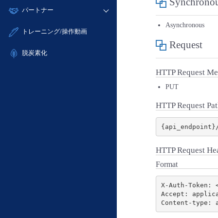
Synchronou
モニタリング/監査
故障/メンテナンス履歴
すべてのメニューを見る
パートナー
- IoT
- 初期設定・確認
サポート
メンテナンス予定
- マルチクラウド利用
Asynchronous
- ユーザー機能の管理
販売パートナー向けプログラム
すべてのメニューを見る
トレーニング/操作動画
定期メンテナンス
- リモートワーク
- 登録情報の管理
協業パートナー
Request
- ITインフラストラクチャー
脱炭素化
- APIリファレンス
- その他
HTTP Request Me
■ 基本構築ガイド
PUT
- クラウド / サーバー
- Flexible InterConnect
HTTP Request Pat
- Flexible Remote Access
- vUTM2
HTTP Request He
Format
X-Auth-Token: <
Accept: applica