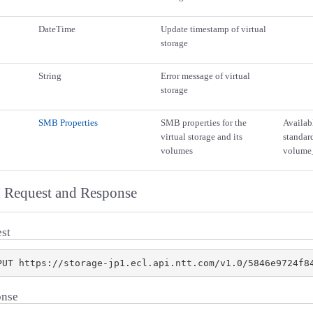
DateTime
Update timestamp of virtual
storage
String
Error message of virtual
storage
SMB Properties
SMB properties for the
Availab
virtual storage and its
standa
volumes
volume
 Request and Response
st
onse