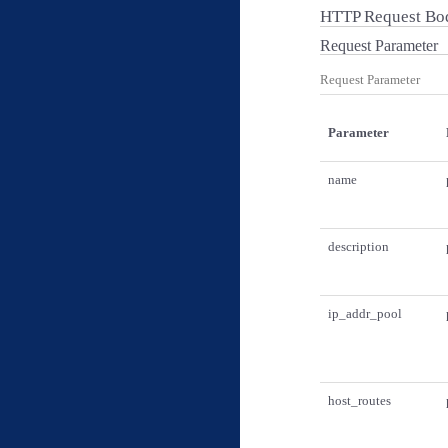
HTTP Request Bo
Request Parameter
Request Parameter
Parameter
name
description
ip_addr_pool
host_routes