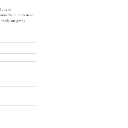
f one of
pdate/deletion/restore
 already on-going