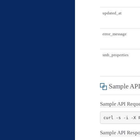
updated_at
error_message
smb_properties
Sample API
Sample API Reque
Sample API Resp