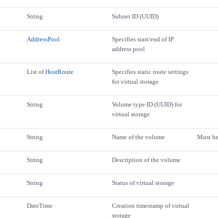
String
Subnet ID (UUID)
AddressPool
Specifies start/end of IP
address pool
List of
HostRoute
Specifies static route settings
for virtual storage
String
Volume type ID (UUID) for
virtual storage
String
Name of the volume
Must be
String
Description of the volume
String
Status of virtual storage
DateTime
Creation timestamp of virtual
storage