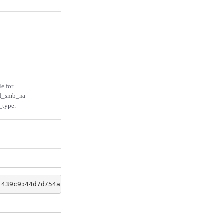
le for
rd_smb_na
_type.