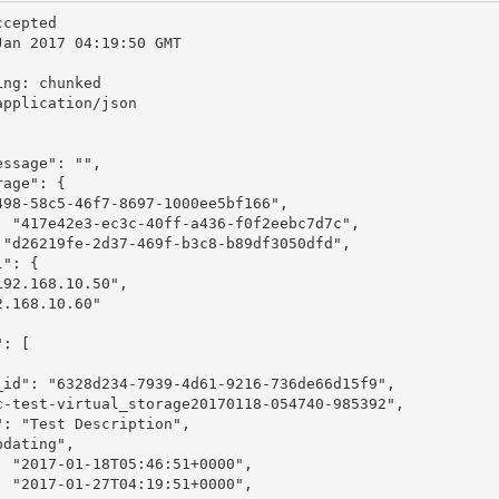
cepted

an 2017 04:19:50 GMT

ng: chunked

pplication/json

ssage": "",

age": {

98-58c5-46f7-8697-1000ee5bf166",

: "417e42e3-ec3c-40ff-a436-f0f2eebc7d7c",

 "d26219fe-2d37-469f-b3c8-b89df3050dfd",

": {

92.168.10.50",

.168.10.60"

: [

_id": "6328d234-7939-4d61-9216-736de66d15f9",

c-test-virtual_storage20170118-054740-985392",

: "Test Description",

dating",

 "2017-01-18T05:46:51+0000",

 "2017-01-27T04:19:51+0000",
