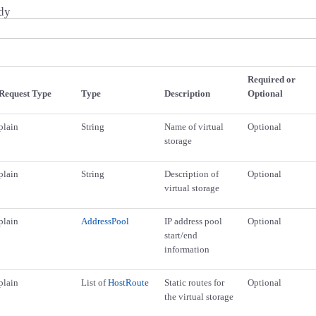
dy
Required or
Request Type
Type
Description
Optional
plain
String
Name of virtual
Optional
storage
plain
String
Description of
Optional
virtual storage
plain
AddressPool
IP address pool
Optional
start/end
information
plain
List of
HostRoute
Static routes for
Optional
the virtual storage