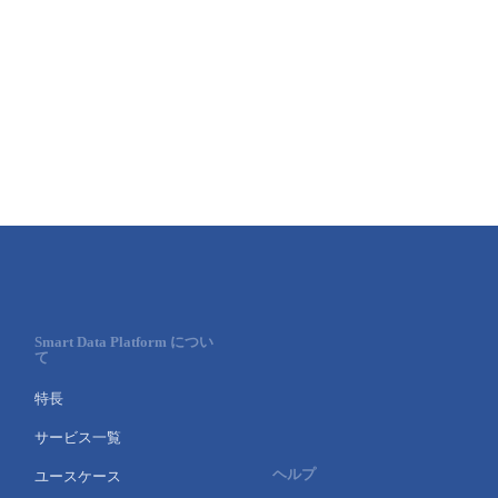
■ セットアップガイド
パートナー
- データと分析
管理機能
サポート
IoT
故障/メンテナンス履歴
- 新規お申し込み方法
販売パートナー向けプログラム
トレーニング/操作動画
- IoT
すべてのメニューを見る
管理機能
モニタリング/監査
メンテナンス予定
- 初期設定・確認
協業パートナー
脱炭素化
- マルチクラウド利用
すべてのメニューを見る
サポート
定期メンテナンス
- ユーザー機能の管理
- リモートワーク
すべてのメニューを見る
- 登録情報の管理
- ITインフラストラクチャー
- APIリファレンス
Smart Data Platform につい
て
- その他
特長
■ 基本構築ガイド
サービス一覧
- クラウド / サーバー
ヘルプ
ユースケース