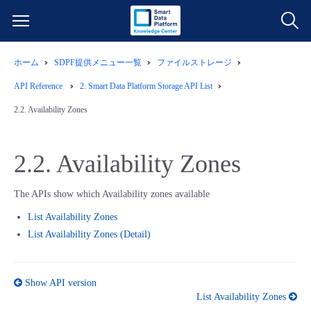
ホーム
SDPF提供メニュー一覧
ファイルストレージ
サービス一覧
API Reference
2.
Smart Data Platform Storage API List
データ利活用
2.2.
Availability Zones
よくある質問
クラウド/サーバー
データ利活用
料金情報
2.2.
Availability Zones
ネットワーク
クラウド/サーバー
料金シミュレーター
ご利用開始ガイド
The APIs show which Availability zones available
List Availability Zones
■ 管理機能
IoT
ネットワーク
データ利活用
ユースケース
List Availability Zones (Detail)
- 管理機能
- バックアップ
モニタリング/監査
IoT
クラウド/サーバー
故障/メンテナンス情報
Show API version
List Availability Zones
- セキュリティ・監査
サポート
モニタリング/監査
ネットワーク
サービス稼働状況