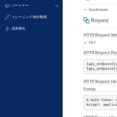
モニタリング/監査
故障/メンテナンス履歴
すべてのメニューを見る
パートナー
- IoT
- 初期設定・確認
サポート
Synchronous
メンテナンス予定
- マルチクラウド利用
- ユーザー機能の管理
販売パートナー向けプログラム
すべてのメニューを見る
トレーニング/操作動画
Request
定期メンテナンス
- リモートワーク
- 登録情報の管理
協業パートナー
- ITインフラストラクチャー
脱炭素化
- APIリファレンス
HTTP Request Me
- その他
■ 基本構築ガイド
GET
- クラウド / サーバー
HTTP Request Pat
- Flexible InterConnect
- Flexible Remote Access
{api_endpoint}/
- vUTM2
HTTP Request He
Format
X-Auth-Token: <