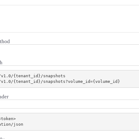
thod
h
v1.0/{tenant_id}/snapshots

ader
token>
