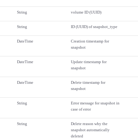
String
volume ID (UUID)
String
ID (UUID) of snapshot_type
DateTime
Creation timestamp for
snapshot
DateTime
Update timestamp for
snapshot
DateTime
Delete timestamp for
snapshot
String
Error message for snapshot in
case of error
String
Delete reason why the
snapshot automatically
deleted