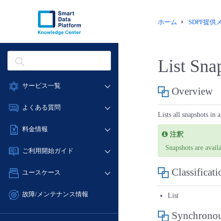
ホーム
SDPF提
List Sna
サービス一覧
Overview
データ利活用
よくある質問
Lists all snapshots in 
クラウド/サーバー
データ利活用
料金情報
ネットワーク
注釈
クラウド/サーバー
料金シミュレーター
Snapshots are avail
IoT
ご利用開始ガイド
ネットワーク
データ利活用
モニタリング/監査
■ 管理機能
Classificati
IoT
ユースケース
クラウド/サーバー
サポート
- 管理機能
モニタリング/監査
- バックアップ
ネットワーク
管理機能
故障/メンテナンス情報
List
サポート
- セキュリティ・監査
■ セットアップガイド
IoT
すべてのメニューを見る
サービス稼働状況
Synchronou
管理機能
- データと分析
- 新規お申し込み方法