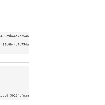
439c9b44d7d754a70b96/snapshots -H 'Content-type: applica
4439c9b44d7d754a70b96/snapshots?volume_id=6cd24c70-f78a-4