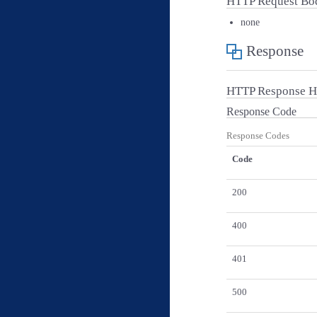
HTTP Request Bo
none
Response
HTTP Response H
Response Code
Response Codes
Code
200
400
401
500