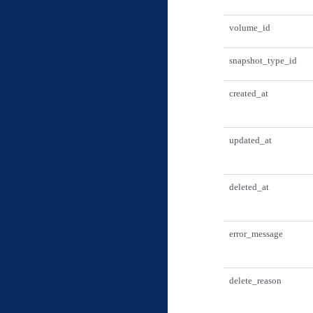
volume_id
snapshot_type_id
created_at
updated_at
deleted_at
error_message
delete_reason