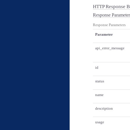
HTTP Response 
Response Parameter
Response Parameters
Parameter
api_error_message
id
status
name
description
usage