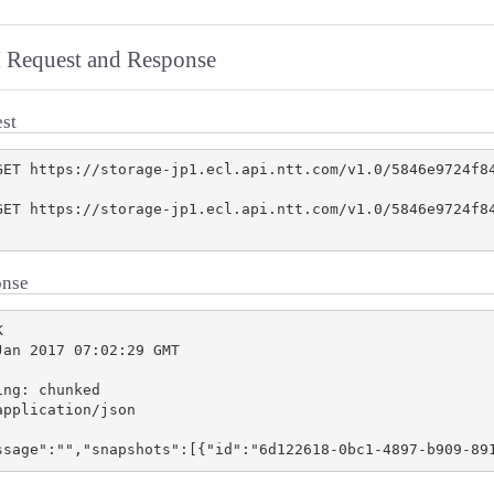
 Request and Response
st
GET https://storage-jp1.ecl.api.ntt.com/v1.0/5846e9724f84
GET https://storage-jp1.ecl.api.ntt.com/v1.0/5846e9724f8
onse


an 2017 07:02:29 GMT

ng: chunked

pplication/json
