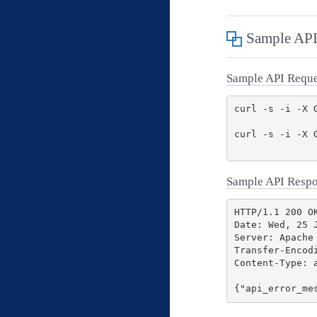
Sample API
Sample API Reque
curl -s -i -X 
curl -s -i -X 
Sample API Resp
HTTP/1.1 200 OK
Date: Wed, 25 J
Server: Apache

Transfer-Encodi
Content-Type: a