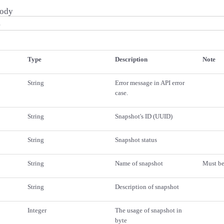
Body
Type
Description
Note
String
Error message in API error
case.
String
Snapshot's ID (UUID)
String
Snapshot status
String
Name of snapshot
Must be
String
Description of snapshot
Integer
The usage of snapshot in
byte