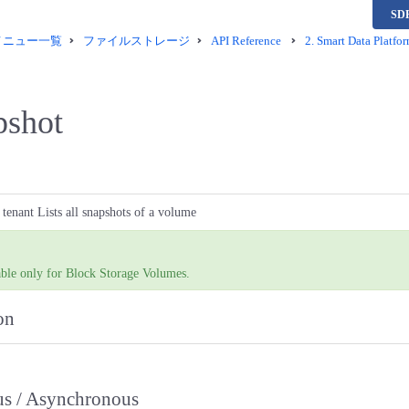
S
供メニュー一覧
ファイルストレージ
API Reference
2.
Smart Data Platfor
pshot
a tenant Lists all snapshots of a volume
able only for Block Storage Volumes.
on
s / Asynchronous