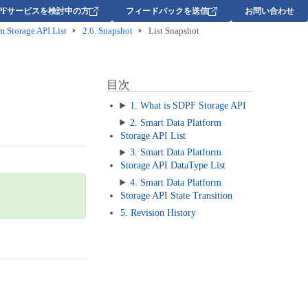
DPFサービスを検討中の方
フィードバックを送信
お問い合わせ
m Storage API List
2.6.
Snapshot
List Snapshot
目次
1. What is SDPF Storage API
2. Smart Data Platform
Storage API List
3. Smart Data Platform
Storage API DataType List
4. Smart Data Platform
Storage API State Transition
5. Revision History