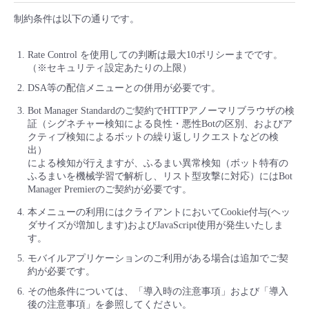
制約条件は以下の通りです。
Rate Control を使用しての判断は最大10ポリシーまでです。
（※セキュリティ設定あたりの上限）
DSA等の配信メニューとの併用が必要です。
Bot Manager Standardのご契約でHTTPアノーマリブラウザの検
証（シグネチャー検知による良性・悪性Botの区別、およびア
クティブ検知によるボットの繰り返しリクエストなどの検
出）
による検知が行えますが、ふるまい異常検知（ボット特有の
ふるまいを機械学習で解析し、リスト型攻撃に対応）にはBot
Manager Premierのご契約が必要です。
本メニューの利用にはクライアントにおいてCookie付与(ヘッ
ダサイズが増加します)およびJavaScript使用が発生いたしま
す。
モバイルアプリケーションのご利用がある場合は追加でご契
約が必要です。
その他条件については、「導入時の注意事項」および「導入
後の注意事項」を参照してください。