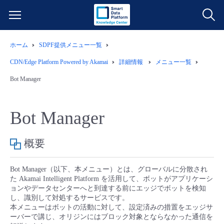
ホーム
SDPF提供メニュー一覧
サービス一覧
CDN/Edge Platform Powered by Akamai
詳細情報
メニュー一覧
データ利活用
Bot Manager
よくある質問
クラウド/サーバー
データ利活用
料金情報
Bot Manager
ネットワーク
クラウド/サーバー
料金シミュレーター
ご利用開始ガイド
概要
■ 管理機能
IoT
ネットワーク
データ利活用
ユースケース
Bot Manager（以下、本メニュー）とは、グローバルに分散され
た Akamai Intelligent Platform を活用して、ボットがアプリケーシ
ョンやデータセンターへと到達する前にエッジでボットを検知
- 管理機能
- バックアップ
モニタリング/監査
IoT
クラウド/サーバー
故障/メンテナンス情報
し、識別して対処するサービスです。
本メニューはボットの活動に対して、設定済みの措置をエッジサ
ーバーで講じ、オリジンにはブロック対象とならなかった通信を
- セキュリティ・監査
サポート
モニタリング/監査
ネットワーク
サービス稼働状況