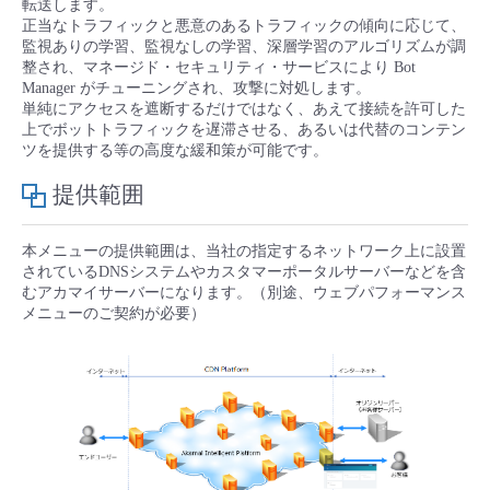
転送します。
■ セットアップガイド
正当なトラフィックと悪意のあるトラフィックの傾向に応じて、
パートナー
監視ありの学習、監視なしの学習、深層学習のアルゴリズムが調
- データと分析
管理機能
サポート
IoT
故障/メンテナンス履歴
整され、マネージド・セキュリティ・サービスにより Bot
- 新規お申し込み方法
Manager がチューニングされ、攻撃に対処します。
販売パートナー向けプログラム
単純にアクセスを遮断するだけではなく、あえて接続を許可した
トレーニング/操作動画
- IoT
すべてのメニューを見る
管理機能
モニタリング/監査
メンテナンス予定
上でボットトラフィックを遅滞させる、あるいは代替のコンテン
- 初期設定・確認
ツを提供する等の高度な緩和策が可能です。
協業パートナー
脱炭素化
- マルチクラウド利用
すべてのメニューを見る
サポート
定期メンテナンス
提供範囲
- ユーザー機能の管理
- リモートワーク
すべてのメニューを見る
本メニューの提供範囲は、当社の指定するネットワーク上に設置
- 登録情報の管理
されているDNSシステムやカスタマーポータルサーバーなどを含
むアカマイサーバーになります。（別途、ウェブパフォーマンス
- ITインフラストラクチャー
メニューのご契約が必要）
- APIリファレンス
- その他
■ 基本構築ガイド
- クラウド / サーバー