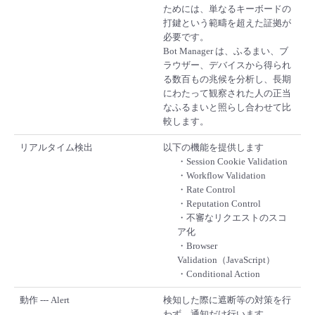
ためには、単なるキーボードの
打鍵という範疇を超えた証拠が
必要です。
Bot Manager は、ふるまい、ブ
ラウザー、デバイスから得られ
る数百もの兆候を分析し、長期
にわたって観察された人の正当
なふるまいと照らし合わせて比
較します。
リアルタイム検出
以下の機能を提供します
・Session Cookie Validation
・Workflow Validation
・Rate Control
・Reputation Control
・不審なリクエストのスコ
ア化
・Browser
Validation（JavaScript）
・Conditional Action
動作 --- Alert
検知した際に遮断等の対策を行
わず、通知だけ行います。