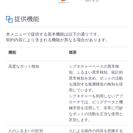
- Flexible InterConnect
提供機能
- Flexible Remote Access
本メニューで提供する基本機能は以下の通りです。
契約内容により含まれる機能が異なる場合があります。
- vUTM2
機能
概要
高度なボット検知
シグネチャーベースの異常検
知、ふるまい異常検知、統計的
異常検知を含め、ボットの活動
を識別する複層構造の検知を採
用しています。
シグネチャーを利用しないアプ
ローチでは、ビッグデータと機
械学習を活用して、非常に巧妙
なボットの活動を正当な使用と
区別します。
人のふるまいの区別
人による操作の内容を把握する