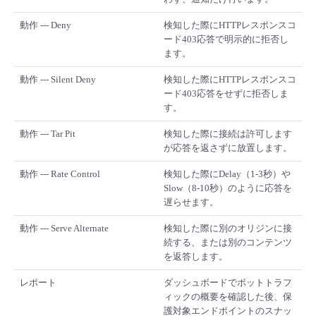
動作 --- Deny
検知した際にHTTPレスポンスコ
ード403応答で明示的に拒否し
ます。
動作 --- Silent Deny
検知した際にHTTPレスポンスコ
ード403応答をせずに拒否しま
す。
動作 --- Tar Pit
検知した際に接続は許可します
が応答を返さずに放置します。
動作 --- Rate Control
検知した際にDelay（1-3秒）や
Slow（8-10秒）のように応答を
遅らせます。
動作 --- Serve Alternate
検知した際に別のオリジンに接
続する、または別のコンテンツ
を返答します。
レポート
ダッシュボードでボットトラフ
ィックの概要を確認した後、保
護対象エンドポイントのスナッ