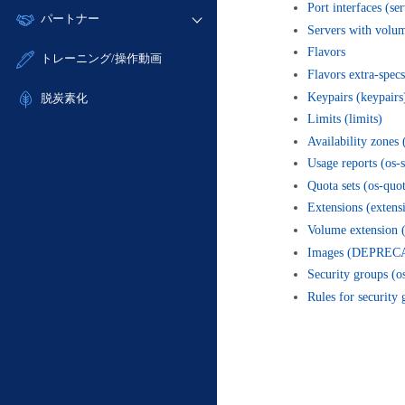
モニタリング/監査
Port interfaces (ser
故障/メンテナンス履歴
すべてのメニューを見る
パートナー
- IoT
- 初期設定・確認
サポート
Servers with volum
メンテナンス予定
- マルチクラウド利用
- ユーザー機能の管理
販売パートナー向けプログラム
Flavors
すべてのメニューを見る
トレーニング/操作動画
定期メンテナンス
- リモートワーク
- 登録情報の管理
Flavors extra-specs
協業パートナー
- ITインフラストラクチャー
Keypairs (keypairs
脱炭素化
- APIリファレンス
Limits (limits)
- その他
■ 基本構築ガイド
Availability zones 
Usage reports (os-
- クラウド / サーバー
Quota sets (os-quot
- Flexible InterConnect
Extensions (exte
- Flexible Remote Access
Volume extension
- vUTM2
Images (DEPREC
Security groups (
Rules for securit