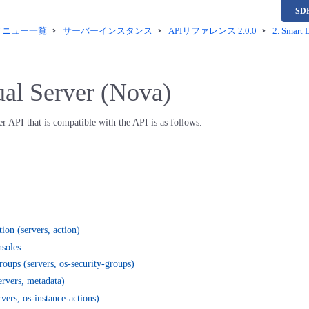
S
供メニュー一覧
サーバーインスタンス
APIリファレンス 2.0.0
2.
Smart D
ual Server (Nova)
 API that is compatible with the API is as follows.
tion (servers, action)
soles
roups (servers, os-security-groups)
ervers, metadata)
rvers, os-instance-actions)