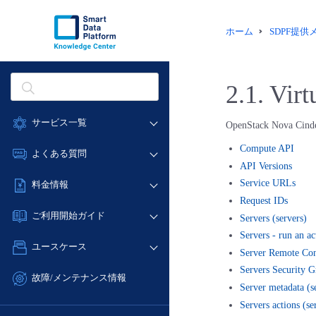
ホーム
SDPF提
2.1.
Virt
サービス一覧
OpenStack Nova Cinder
データ利活用
Compute API
よくある質問
API Versions
クラウド/サーバー
データ利活用
Service URLs
料金情報
ネットワーク
Request IDs
クラウド/サーバー
料金シミュレーター
IoT
ご利用開始ガイド
Servers (servers)
ネットワーク
データ利活用
モニタリング/監査
Servers - run an ac
■ 管理機能
IoT
ユースケース
Server Remote Con
クラウド/サーバー
サポート
- 管理機能
モニタリング/監査
Servers Security G
- バックアップ
ネットワーク
管理機能
故障/メンテナンス情報
サポート
Server metadata (s
- セキュリティ・監査
■ セットアップガイド
IoT
すべてのメニューを見る
サービス稼働状況
Servers actions (se
管理機能
- データと分析
- 新規お申し込み方法