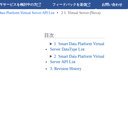
DPFサービスを検討中の方
フィードバックを送信
お問い合わせ
ata Platform Virtual Server API List
2.1.
Virtual Server (Nova)
目次
1. Smart Data Platform Virtual
Server DataType List
2. Smart Data Platform Virtual
Server API List
3. Revision History