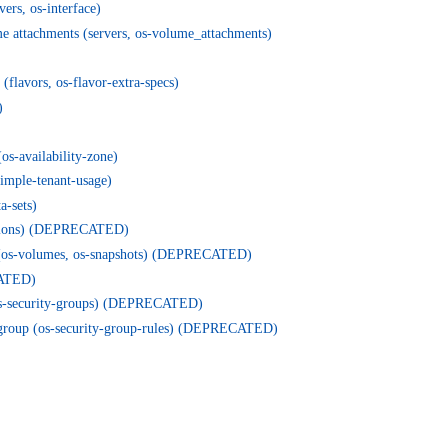
vers, os-interface)
e attachments (servers, os-volume_attachments)
 (flavors, os-flavor-extra-specs)
)
(os-availability-zone)
simple-tenant-usage)
a-sets)
nsions) (DEPRECATED)
 (os-volumes, os-snapshots) (DEPRECATED)
ATED)
os-security-groups) (DEPRECATED)
y group (os-security-group-rules) (DEPRECATED)