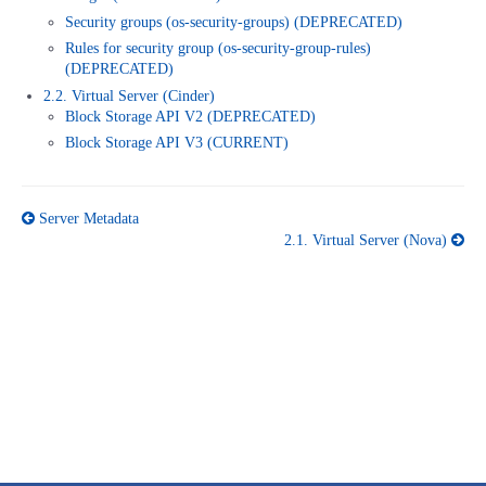
Security groups (os-security-groups) (DEPRECATED)
- Flexible InterConnect
Rules for security group (os-security-group-rules)
(DEPRECATED)
- Flexible Remote Access
2.2. Virtual Server (Cinder)
Block Storage API V2 (DEPRECATED)
Block Storage API V3 (CURRENT)
- vUTM2
Server Metadata
2.1.
Virtual Server (Nova)