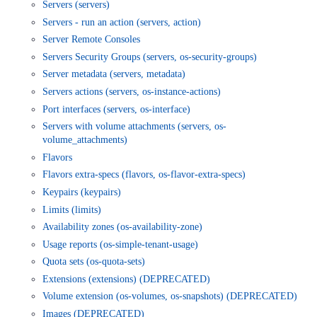
Servers (servers)
■ セットアップガイド
Servers - run an action (servers, action)
パートナー
- データと分析
管理機能
サポート
IoT
故障/メンテナンス履歴
Server Remote Consoles
- 新規お申し込み方法
Servers Security Groups (servers, os-security-groups)
販売パートナー向けプログラム
トレーニング/操作動画
- IoT
Server metadata (servers, metadata)
すべてのメニューを見る
管理機能
モニタリング/監査
メンテナンス予定
- 初期設定・確認
Servers actions (servers, os-instance-actions)
協業パートナー
Port interfaces (servers, os-interface)
脱炭素化
- マルチクラウド利用
すべてのメニューを見る
サポート
定期メンテナンス
- ユーザー機能の管理
Servers with volume attachments (servers, os-
volume_attachments)
- リモートワーク
Flavors
すべてのメニューを見る
- 登録情報の管理
Flavors extra-specs (flavors, os-flavor-extra-specs)
Keypairs (keypairs)
- ITインフラストラクチャー
- APIリファレンス
Limits (limits)
Availability zones (os-availability-zone)
- その他
Usage reports (os-simple-tenant-usage)
■ 基本構築ガイド
Quota sets (os-quota-sets)
Extensions (extensions) (DEPRECATED)
- クラウド / サーバー
Volume extension (os-volumes, os-snapshots) (DEPRECATED)
Images (DEPRECATED)