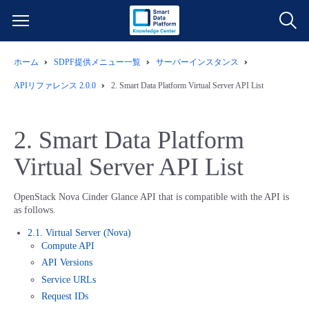
ホーム
SDPF提供メニュー一覧
サーバーインスタンス
サービス一覧
APIリファレンス 2.0.0
2.
Smart Data Platform Virtual Server API List
データ利活用
よくある質問
2.
Smart Data Platform
クラウド/サーバー
データ利活用
料金情報
Virtual Server API List
ネットワーク
クラウド/サーバー
料金シミュレーター
ご利用開始ガイド
OpenStack Nova Cinder Glance API that is compatible with the API is
as follows.
■ 管理機能
IoT
ネットワーク
データ利活用
ユースケース
2.1. Virtual Server (Nova)
Compute API
API Versions
- 管理機能
- バックアップ
モニタリング/監査
IoT
クラウド/サーバー
故障/メンテナンス情報
Service URLs
Request IDs
- セキュリティ・監査
サポート
モニタリング/監査
ネットワーク
サービス稼働状況