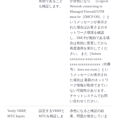
有効であること
が赤色になり、［Logical
も検証します。
Network connecting to
Managed Firewall/UTM
must be［DHCP ON］.］と
いうメッセージが表示さ
れた場合はお客さまのネ
ットワーク環境を確認
し、DHCPが無効である場
合は有効に変更してから
再度適用を実行してくだ
さい。 また［Subnet
xxxxxxxx-xxxx-xxxx-
xxxx-xxxxxxxxxxxx（ID番
号） does not exist.］とい
うメッセージが表示され
た場合は 最新のネットワ
ーク情報が取得できてい
ない可能性があります。
チケットシステムでお問
い合わせください。
Verify VRRP,
設定するVRRPと
赤色になると検証の結
MTU Inputs
MTUを検証しま
果、問題が発生していま