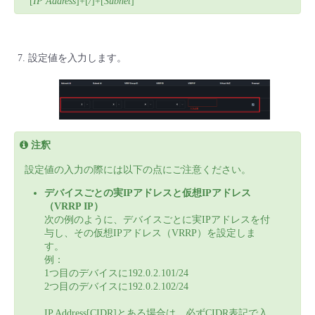
[
IP Address
]+[
/
]+[
Subnet
]
設定値を入力します。
注釈
設定値の入力の際には以下の点にご注意ください。
デバイスごとの実IPアドレスと仮想IPアドレス
（VRRP IP）
次の例のように、デバイスごとに実IPアドレスを付
与し、その仮想IPアドレス（VRRP）を設定しま
す。
例：
1つ目のデバイスに192.0.2.101/24
2つ目のデバイスに192.0.2.102/24
IP Address[CIDR]とある場合は、必ずCIDR表記で入