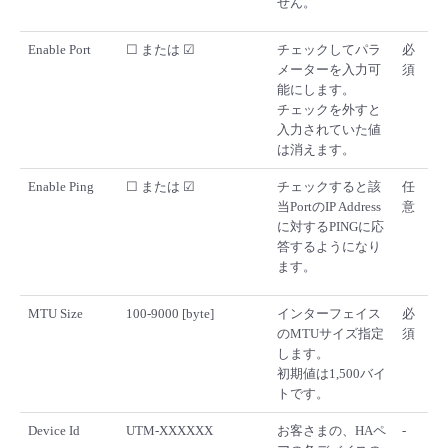
せん。
- Flexible InterConnect
Enable Port
☐ または ☑
チェックしてパラ
必
メーターを入力可
須
- Flexible Remote Access
能にします。
チェックを外すと
入力されていた値
- vUTM2
は消えます。
Enable Ping
☐ または ☑
チェックすると該
任
当PortのIP Address
意
に対するPINGに応
答するようになり
ます。
MTU Size
100-9000 [byte]
インターフェイス
必
のMTUサイズ指定
須
します。
初期値は1,500バイ
トです。
Device Id
UTM-XXXXXX
お客さまの、HAペ
-