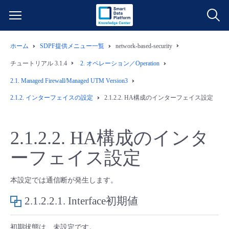
ホーム
SDPF提供メニュー一覧
network-based-security
サービス一覧
チュートリアル 3.1.4
2.
オペレーション／Operation
データ利活用
2.1.
Managed Firewall/Managed UTM Version3
よくある質問
2.1.2.
インターフェイスの設定
2.1.2.2.
HA構成のインターフェイス設定
クラウド/サーバー
データ利活用
料金情報
2.1.2.2.
HA構成のインタ
ネットワーク
クラウド/サーバー
料金シミュレーター
ご利用開始ガイド
ーフェイス設定
■ 管理機能
IoT
ネットワーク
データ利活用
ユースケース
本設定では通信断が発生します。
- 管理機能
- バックアップ
モニタリング/監査
IoT
クラウド/サーバー
2.1.2.2.1.
Interface初期値
故障/メンテナンス情報
- セキュリティ・監査
サポート
モニタリング/監査
ネットワーク
サービス稼働状況
初期状態は、未設定です。