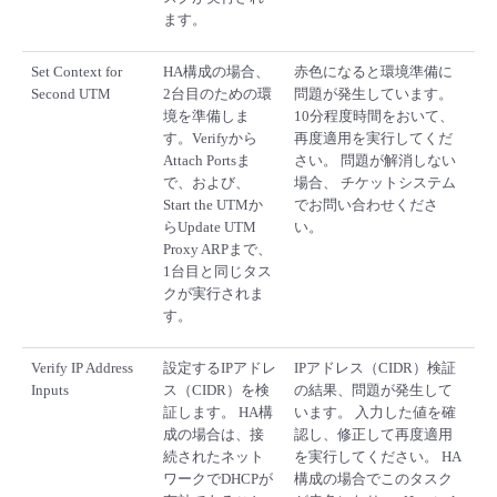
ます。
Set Context for
HA構成の場合、
赤色になると環境準備に
Second UTM
2台目のための環
問題が発生しています。
境を準備しま
10分程度時間をおいて、
す。Verifyから
再度適用を実行してくだ
Attach Portsま
さい。 問題が解消しない
で、および、
場合、 チケットシステム
Start the UTMか
でお問い合わせくださ
らUpdate UTM
い。
Proxy ARPまで、
1台目と同じタス
クが実行されま
す。
Verify IP Address
設定するIPアドレ
IPアドレス（CIDR）検証
Inputs
ス（CIDR）を検
の結果、問題が発生して
証します。 HA構
います。 入力した値を確
成の場合は、接
認し、修正して再度適用
続されたネット
を実行してください。 HA
ワークでDHCPが
構成の場合でこのタスク