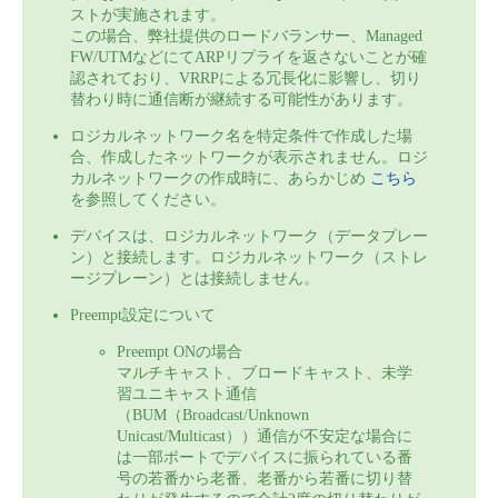
ストが実施されます。
この場合、弊社提供のロードバランサー、Managed
FW/UTMなどにてARPリプライを返さないことが確
認されており、VRRPによる冗長化に影響し、切り
替わり時に通信断が継続する可能性があります。
ロジカルネットワーク名を特定条件で作成した場
合、作成したネットワークが表示されません。ロジ
カルネットワークの作成時に、あらかじめ
こちら
を参照してください。
デバイスは、ロジカルネットワーク（データプレー
ン）と接続します。ロジカルネットワーク（ストレ
ージプレーン）とは接続しません。
Preempt設定について
Preempt ONの場合
マルチキャスト、ブロードキャスト、未学
習ユニキャスト通信
（BUM（Broadcast/Unknown
Unicast/Multicast））通信が不安定な場合に
は一部ポートでデバイスに振られている番
号の若番から老番、老番から若番に切り替