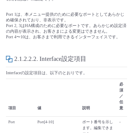
■ セットアップガイド
パートナー
- データと分析
Port 1は、本メニュー提供のために必要なポートとしてあらかじ
管理機能
サポート
IoT
故障/メンテナンス履歴
- 新規お申し込み方法
め確保されており、非表示です。
Port 2, 3はHA構成のために必要なポートです。あらかじめ設定済
販売パートナー向けプログラム
トレーニング/操作動画
- IoT
の内容が表示され、お客さまによる変更はできません。
すべてのメニューを見る
管理機能
モニタリング/監査
メンテナンス予定
- 初期設定・確認
Port 4〜10は、お客さまで利用できるインターフェイスです。
協業パートナー
脱炭素化
- マルチクラウド利用
すべてのメニューを見る
サポート
定期メンテナンス
- ユーザー機能の管理
2.1.2.2.2.
Interface設定項目
- リモートワーク
すべてのメニューを見る
- 登録情報の管理
Interfaceの設定項目は、以下のとおりです。
- ITインフラストラクチャー
必
- APIリファレンス
須
／
- その他
任
■ 基本構築ガイド
項目
値
説明
意
Port
Port[4-10]
ポート番号を示し
-
- クラウド / サーバー
ます。編集できま