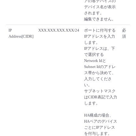
アの各デバイスの
デバイス名が表示
されます。
編集できません。
IP
XXX.XXX.XXX.XXX/24
ポートに付与する
必
Address[CIDR]
IPアドレスを入力
須
します。
IPアドレスは、下
で選択する
Network Idと
Subnet Idのアドレ
ス帯から決めて、
入力してくださ
い。
サブネットマスク
はCIDR表記で入力
します。
HA構成の場合、
HAペアのデバイス
ごとにIPアドレス
を付与します。