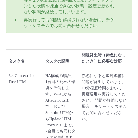
客さまのManaged Firewall/UTMがシャットダウ
ンした状態や疎通できない状態、設定更新され
ない状態が継続してしまいます。
再実行しても問題が解消されない場合は、チケ
ットシステムでお問い合わせください。
問題発生時（赤色になっ
タスク名
タスクの説明
たとき）に必要な対応
Set Context for
HA構成の場合、
赤色になると環境準備に
First UTM
1台目のための環
問題が発生しています。
境を準備しま
10分程度時間をおいて、
す。Verifyから
再度適用を実行してくだ
Attach Portsま
さい。 問題が解消しない
で、および、
場合、 チケットシステム
Start the UTMか
でお問い合わせくださ
らUpdate UTM
い。
Proxy ARPまで、
2台目にも同じタ
スクが実行され