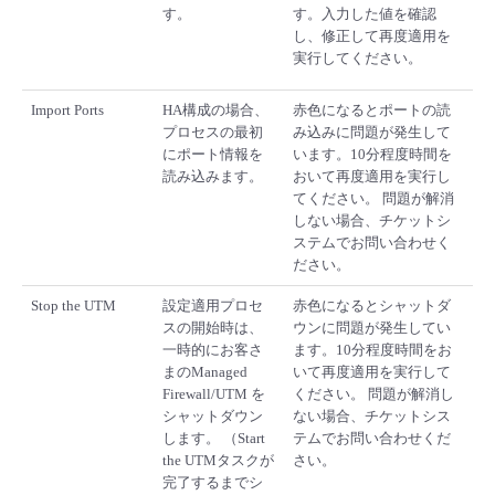
す。
す。入力した値を確認
し、修正して再度適用を
実行してください。
Import Ports
HA構成の場合、
赤色になるとポートの読
プロセスの最初
み込みに問題が発生して
にポート情報を
います。10分程度時間を
読み込みます。
おいて再度適用を実行し
てください。 問題が解消
しない場合、チケットシ
ステムでお問い合わせく
ださい。
Stop the UTM
設定適用プロセ
赤色になるとシャットダ
スの開始時は、
ウンに問題が発生してい
一時的にお客さ
ます。10分程度時間をお
まのManaged
いて再度適用を実行して
Firewall/UTM を
ください。 問題が解消し
シャットダウン
ない場合、チケットシス
します。 （Start
テムでお問い合わせくだ
the UTMタスクが
さい。
完了するまでシ