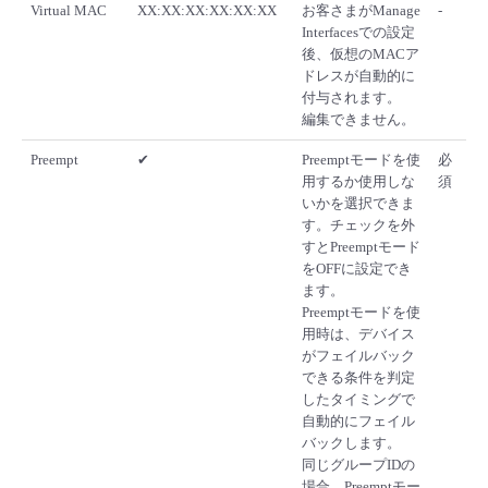
Virtual MAC
XX:XX:XX:XX:XX:XX
お客さまがManage
-
Interfacesでの設定
後、仮想のMACア
ドレスが自動的に
付与されます。
編集できません。
Preempt
✔
Preemptモードを使
必
用するか使用しな
須
いかを選択できま
す。チェックを外
すとPreemptモード
をOFFに設定でき
ます。
Preemptモードを使
用時は、デバイス
がフェイルバック
できる条件を判定
したタイミングで
自動的にフェイル
バックします。
同じグループIDの
場合、Preemptモー