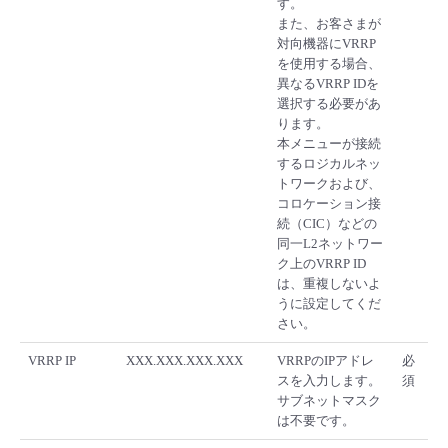
す。
また、お客さまが
対向機器にVRRP
を使用する場合、
異なるVRRP IDを
選択する必要があ
ります。
本メニューが接続
するロジカルネッ
トワークおよび、
コロケーション接
続（CIC）などの
同一L2ネットワー
ク上のVRRP ID
は、重複しないよ
うに設定してくだ
さい。
VRRP IP
XXX.XXX.XXX.XXX
VRRPのIPアドレ
必
スを入力します。
須
サブネットマスク
は不要です。