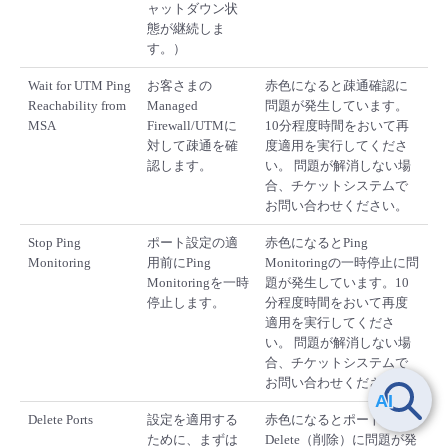
ャットダウン状
態が継続しま
す。）
Wait for UTM Ping
お客さまの
赤色になると疎通確認に
Reachability from
Managed
問題が発生しています。
MSA
Firewall/UTMに
10分程度時間をおいて再
対して疎通を確
度適用を実行してくださ
認します。
い。 問題が解消しない場
合、チケットシステムで
お問い合わせください。
Stop Ping
ポート設定の適
赤色になるとPing
Monitoring
用前にPing
Monitoringの一時停止に問
Monitoringを一時
題が発生しています。10
停止します。
分程度時間をおいて再度
適用を実行してくださ
い。 問題が解消しない場
合、チケットシステムで
お問い合わせください。
Delete Ports
設定を適用する
赤色になるとポートの
ために、まずは
Delete（削除）に問題が発