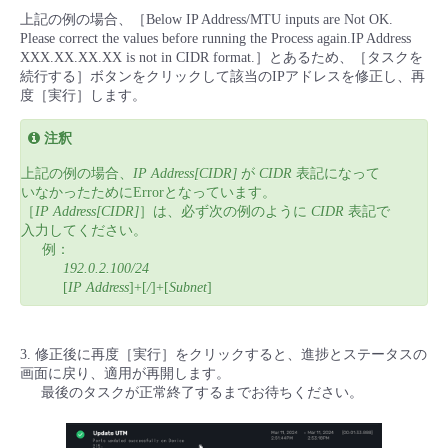
上記の例の場合、［Below IP Address/MTU inputs are Not OK.
Please correct the values before running the Process again.IP Address
XXX.XX.XX.XX is not in CIDR format.］とあるため、［タスクを
続行する］ボタンをクリックして該当のIPアドレスを修正し、再
度［実行］します。
注釈
上記の例の場合、
IP Address[CIDR]
が
CIDR
表記になって
いなかったためにErrorとなっています。
［
IP Address[CIDR]
］は、必ず次の例のように
CIDR
表記で
入力してください。
例：
192.0.2.100/24
[
IP Address
]+[
/
]+[
Subnet
]
3. 修正後に再度［実行］をクリックすると、進捗とステータスの
画面に戻り、適用が再開します。
最後のタスクが正常終了するまでお待ちください。