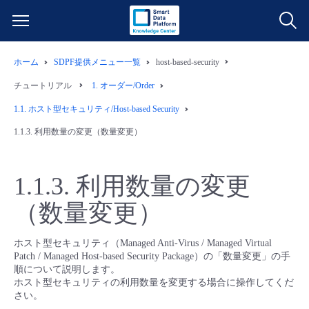
ホーム
SDPF提供メニュー一覧
host-based-security
サービス一覧
チュートリアル
1.
オーダー/Order
データ利活用
1.1.
ホスト型セキュリティ/Host-based Security
よくある質問
1.1.3.
利用数量の変更（数量変更）
クラウド/サーバー
データ利活用
料金情報
1.1.3.
利用数量の変更
ネットワーク
クラウド/サーバー
料金シミュレーター
ご利用開始ガイド
（数量変更）
■ 管理機能
IoT
ネットワーク
データ利活用
ユースケース
ホスト型セキュリティ（Managed Anti-Virus / Managed Virtual
Patch / Managed Host-based Security Package）の「数量変更」の手
- 管理機能
- バックアップ
モニタリング/監査
IoT
クラウド/サーバー
順について説明します。
故障/メンテナンス情報
ホスト型セキュリティの利用数量を変更する場合に操作してくだ
さい。
- セキュリティ・監査
サポート
モニタリング/監査
ネットワーク
サービス稼働状況