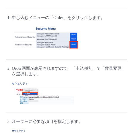
■ セットアップガイド
パートナー
- データと分析
管理機能
サポート
IoT
故障/メンテナンス履歴
申し込むメニューの「Order」をクリックします。
- 新規お申し込み方法
販売パートナー向けプログラム
トレーニング/操作動画
- IoT
すべてのメニューを見る
管理機能
モニタリング/監査
メンテナンス予定
- 初期設定・確認
協業パートナー
脱炭素化
- マルチクラウド利用
すべてのメニューを見る
サポート
定期メンテナンス
- ユーザー機能の管理
- リモートワーク
すべてのメニューを見る
Order画面が表示されますので、「申込種別」で「数量変更」
- 登録情報の管理
を選択します。
- ITインフラストラクチャー
- APIリファレンス
- その他
■ 基本構築ガイド
オーダーに必要な項目を指定します。
- クラウド / サーバー