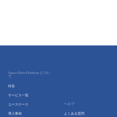
■ セットアップガイド
パートナー
- データと分析
管理機能
サポート
IoT
故障/メンテナンス履歴
- 新規お申し込み方法
販売パートナー向けプログラム
トレーニング/操作動画
- IoT
すべてのメニューを見る
管理機能
モニタリング/監査
メンテナンス予定
- 初期設定・確認
協業パートナー
脱炭素化
- マルチクラウド利用
すべてのメニューを見る
サポート
定期メンテナンス
- ユーザー機能の管理
- リモートワーク
すべてのメニューを見る
- 登録情報の管理
- ITインフラストラクチャー
Smart Data Platform につい
- APIリファレンス
て
- その他
特長
■ 基本構築ガイド
サービス一覧
ヘルプ
ユースケース
- クラウド / サーバー
導入事例
よくある質問