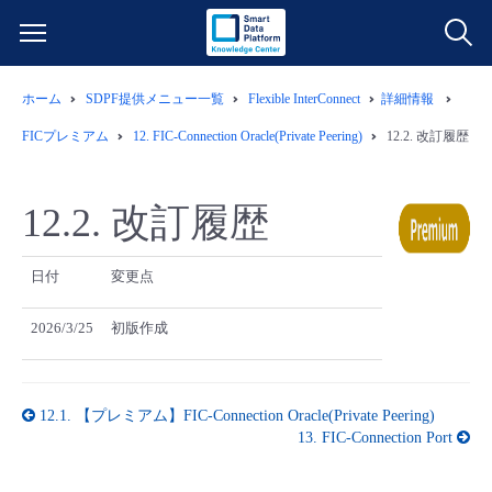
ホーム
SDPF提供メニュー一覧
Flexible InterConnect
詳細情報
サービス一覧
FICプレミアム
12.
FIC-Connection Oracle(Private Peering)
12.2.
改訂履歴
データ利活用
よくある質問
12.2.
改訂履歴
クラウド/サーバー
データ利活用
料金情報
日付
変更点
ネットワーク
クラウド/サーバー
料金シミュレーター
ご利用開始ガイド
2026/3/25
初版作成
■ 管理機能
IoT
ネットワーク
データ利活用
ユースケース
12.1.
【プレミアム】FIC-Connection Oracle(Private Peering)
- 管理機能
- バックアップ
モニタリング/監査
IoT
クラウド/サーバー
故障/メンテナンス情報
13.
FIC-Connection Port
- セキュリティ・監査
サポート
モニタリング/監査
ネットワーク
サービス稼働状況