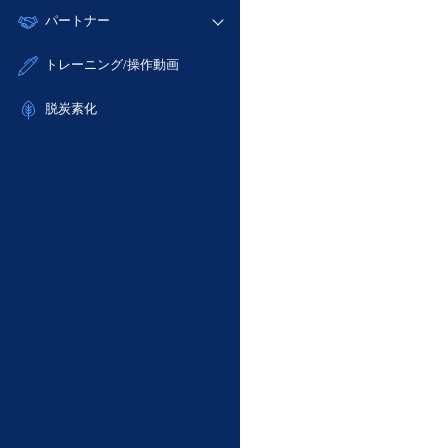
モニタリング/監査
故障/メンテナンス履歴
すべてのメニューを見る
パートナー
- IoT
- 初期設定・確認
サポート
メンテナンス予定
- マルチクラウド利用
- ユーザー機能の管理
販売パートナー向けプログラム
すべてのメニューを見る
トレーニング/操作動画
定期メンテナンス
- リモートワーク
- 登録情報の管理
協業パートナー
- ITインフラストラクチャー
脱炭素化
- APIリファレンス
- その他
■ 基本構築ガイド
- クラウド / サーバー
- Flexible InterConnect
- Flexible Remote Access
- vUTM2