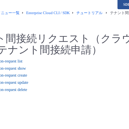
S
供メニュー一覧
Enterprise Cloud CLI / SDK
チュートリアル
テナント間
ト間接続リクエスト（クラウ
 テナント間接続申請）
on-request list
ion-request show
on-request create
ion-request update
on-request delete