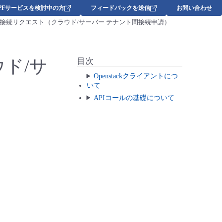
DPFサービスを検討中の方
フィードバックを送信
お問い合わせ
接続リクエスト（クラウド/サーバー テナント間接続申請）
ド/サ
目次
Openstackクライアントにつ
いて
APIコールの基礎について