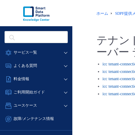
ホーム
SDPF提
テナン
ーバー
サービス一覧
データ利活用
icc tenant-connecti
よくある質問
icc tenant-connect
クラウド/サーバー
データ利活用
料金情報
icc tenant-connecti
ネットワーク
クラウド/サーバー
icc tenant-connect
料金シミュレーター
IoT
ご利用開始ガイド
icc tenant-connecti
ネットワーク
データ利活用
モニタリング/監査
■ 管理機能
IoT
ユースケース
クラウド/サーバー
サポート
- 管理機能
モニタリング/監査
- バックアップ
ネットワーク
管理機能
故障/メンテナンス情報
サポート
- セキュリティ・監査
■ セットアップガイド
IoT
すべてのメニューを見る
サービス稼働状況
管理機能
- データと分析
- 新規お申し込み方法