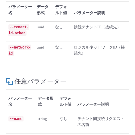
■ セットアップガイド
パラメーター
データ
デフォ
名
形式
ルト値
パラメーター説明
パートナー
- データと分析
管理機能
サポート
IoT
故障/メンテナンス履歴
- 新規お申し込み方法
uuid
なし
接続テナントID（接続先）
--tenant-
販売パートナー向けプログラム
トレーニング/操作動画
- IoT
id-other
すべてのメニューを見る
管理機能
モニタリング/監査
メンテナンス予定
- 初期設定・確認
協業パートナー
uuid
なし
ロジカルネットワークID（接
--network-
脱炭素化
- マルチクラウド利用
すべてのメニューを見る
サポート
定期メンテナンス
続先）
- ユーザー機能の管理
id
- リモートワーク
すべてのメニューを見る
- 登録情報の管理
任意パラメーター
- ITインフラストラクチャー
- APIリファレンス
パラメーター
データ形
デフォ
- その他
名
式
ルト値
パラメーター説明
■ 基本構築ガイド
string
なし
テナント間接続リクエスト
--name
の名前
- クラウド / サーバー