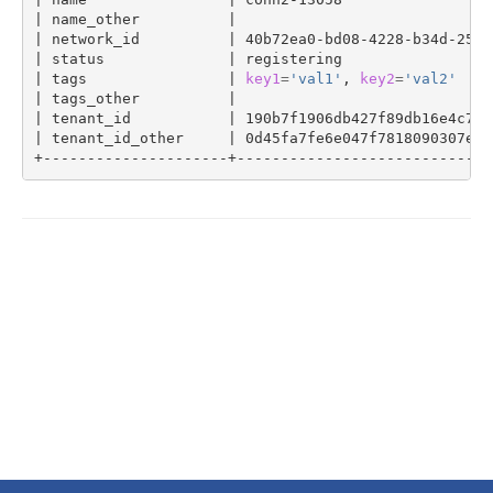
|
 name_other          
|
|
 network_id          
|
 40b72ea0-bd08-4228-b34d-258b
|
 status              
|
 registering                 
|
 tags                
|
key1
=
'val1'
, 
key2
=
'val2'
|
 tags_other          
|
|
 tenant_id           
|
 190b7f1906db427f89db16e4c7c0
|
 tenant_id_other     
|
 0d45fa7fe6e047f7818090307e12