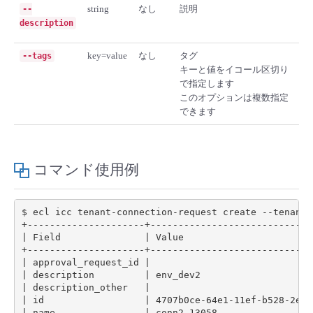
string
なし
説明
--
- Flexible InterConnect
description
key=value
なし
タグ
--tags
- Flexible Remote Access
キーと値をイコール区切り
で指定します
- vUTM2
このオプションは複数指定
できます
コマンド使用例
$ ecl icc tenant-connection-request create --tenant-
|
 Field               
|
 Value                       
|
 approval_request_id 
|
|
 description         
|
 env_dev2                    
|
 description_other   
|
|
 id                  
|
 4707b0ce-64e1-11ef-b528-2e8e
|
 name                
|
 conn2-13058                 