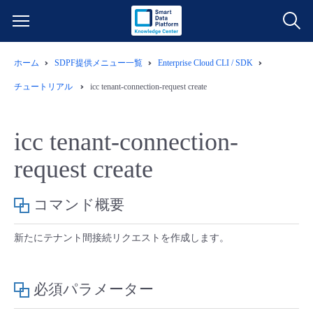
ホーム
SDPF提供メニュー一覧
Enterprise Cloud CLI / SDK
サービス一覧
チュートリアル
icc tenant-connection-request create
データ利活用
よくある質問
icc tenant-connection-
クラウド/サーバー
データ利活用
料金情報
request create
ネットワーク
クラウド/サーバー
料金シミュレーター
ご利用開始ガイド
コマンド概要
■ 管理機能
IoT
ネットワーク
データ利活用
ユースケース
新たにテナント間接続リクエストを作成します。
- 管理機能
- バックアップ
モニタリング/監査
IoT
クラウド/サーバー
故障/メンテナンス情報
必須パラメーター
- セキュリティ・監査
サポート
モニタリング/監査
ネットワーク
サービス稼働状況