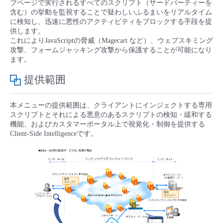
ブページで実行されるすべてのスクリプト（サードパーティーを
■ セットアップガイド
含む）の挙動を監視することで疑わしいふるまいをリアルタイム
パートナー
に検知し、迅速に悪性のアクティビティをブロックする手段を提
- データと分析
管理機能
サポート
IoT
故障/メンテナンス履歴
供します。
- 新規お申し込み方法
これによりJavaScriptの脅威（Magecart など）、ウェブスキミング
販売パートナー向けプログラム
トレーニング/操作動画
攻撃、フォームジャッキング攻撃から保護することが可能になり
- IoT
すべてのメニューを見る
管理機能
モニタリング/監査
メンテナンス予定
ます。
- 初期設定・確認
協業パートナー
提供範囲
脱炭素化
- マルチクラウド利用
すべてのメニューを見る
サポート
定期メンテナンス
- ユーザー機能の管理
本メニューの提供範囲は、クライアントにインジェクトする専用
- リモートワーク
すべてのメニューを見る
スクリプトとそれによる悪意のあるスクリプトの検知・緩和する
- 登録情報の管理
機能、およびカスタマーポータル上で視覚化・制御を提供する
Client-Side Intelligenceです。
- ITインフラストラクチャー
- APIリファレンス
- その他
■ 基本構築ガイド
- クラウド / サーバー