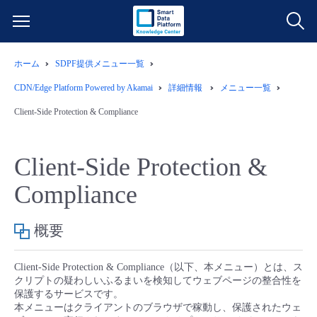
ホーム
SDPF提供メニュー一覧
サービス一覧
CDN/Edge Platform Powered by Akamai
詳細情報
メニュー一覧
データ利活用
Client-Side Protection & Compliance
よくある質問
クラウド/サーバー
データ利活用
料金情報
Client-Side Protection &
Compliance
ネットワーク
クラウド/サーバー
料金シミュレーター
ご利用開始ガイド
概要
■ 管理機能
IoT
ネットワーク
データ利活用
ユースケース
Client-Side Protection & Compliance（以下、本メニュー）とは、ス
- 管理機能
- バックアップ
モニタリング/監査
IoT
クラウド/サーバー
故障/メンテナンス情報
クリプトの疑わしいふるまいを検知してウェブページの整合性を
保護するサービスです。
本メニューはクライアントのブラウザで稼動し、保護されたウェ
- セキュリティ・監査
サポート
モニタリング/監査
ネットワーク
サービス稼働状況