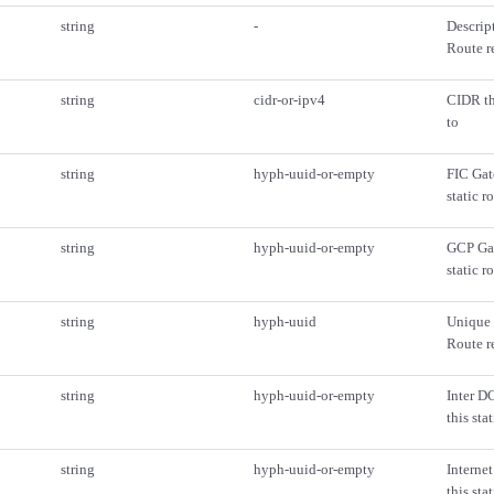
string
-
Descript
Route r
string
cidr-or-ipv4
CIDR thi
to
string
hyph-uuid-or-empty
FIC Gat
static r
string
hyph-uuid-or-empty
GCP Gat
static r
string
hyph-uuid
Unique 
Route r
string
hyph-uuid-or-empty
Inter D
this sta
string
hyph-uuid-or-empty
Interne
this sta