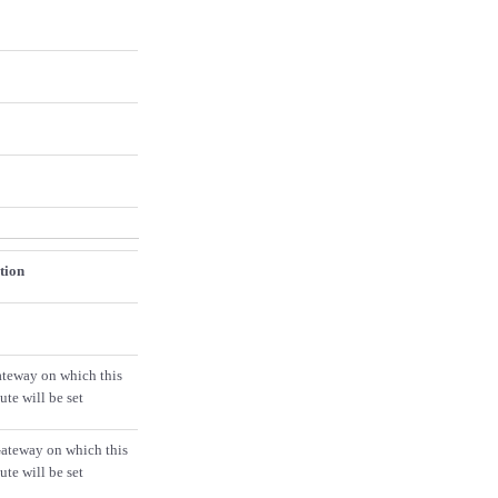
tion
eway on which this
oute will be set
ateway on which this
oute will be set