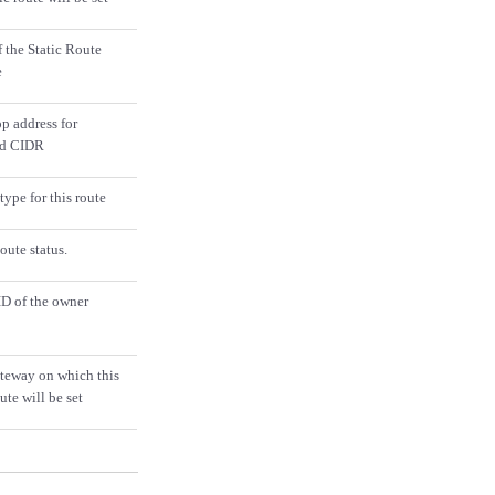
 the Static Route
e
p address for
ed CIDR
type for this route
oute status.
ID of the owner
eway on which this
oute will be set