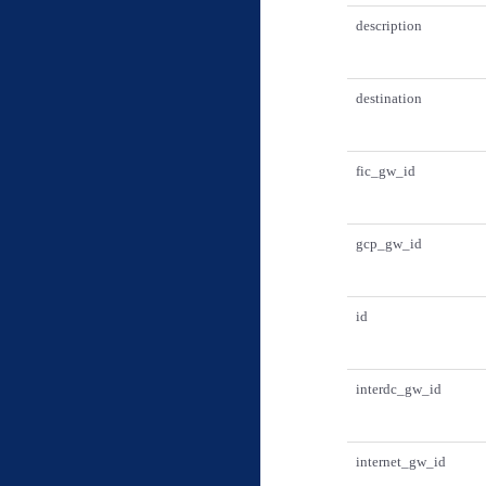
description
destination
fic_gw_id
gcp_gw_id
id
interdc_gw_id
internet_gw_id