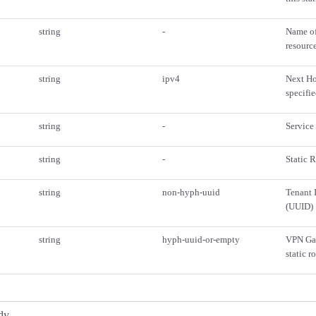
string
-
Name of
resourc
string
ipv4
Next Ho
specifi
string
-
Service 
string
-
Static R
string
non-hyph-uuid
Tenant 
(UUID)
string
hyph-uuid-or-empty
VPN Gat
static r
dy