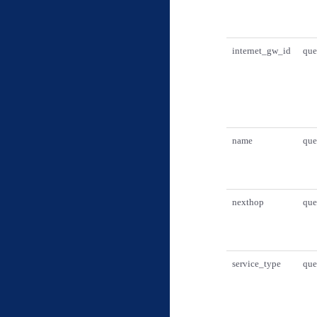
internet_gw_id
que
name
que
nexthop
que
service_type
que