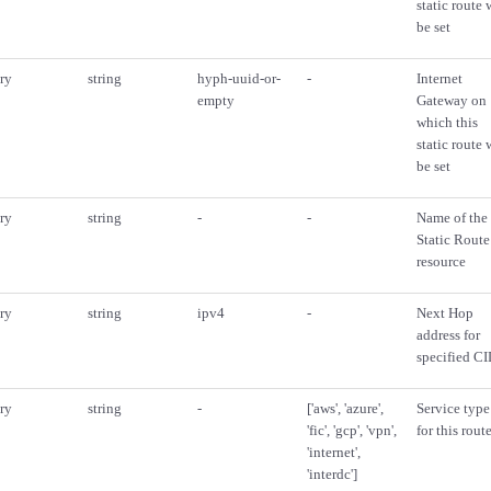
static route 
be set
ry
string
hyph-uuid-or-
-
Internet
empty
Gateway on
which this
static route 
be set
ry
string
-
-
Name of the
Static Route
resource
ry
string
ipv4
-
Next Hop
address for
specified C
ry
string
-
['aws', 'azure',
Service type
'fic', 'gcp', 'vpn',
for this rout
'internet',
'interdc']