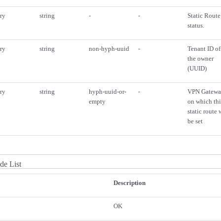
ry
string
-
-
Static Route
status.
ry
string
non-hyph-uuid
-
Tenant ID of
the owner
(UUID)
ry
string
hyph-uuid-or-
-
VPN Gatew
empty
on which thi
static route 
be set
e List
Description
OK