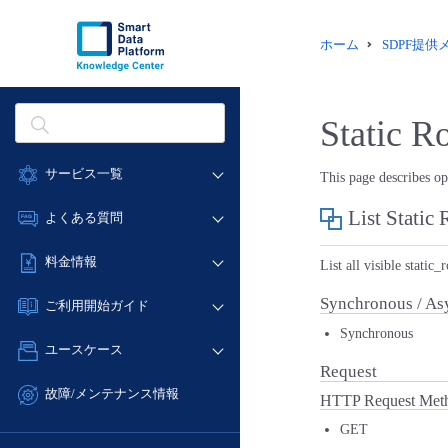
ホーム
SDPF提
Static R
サービス一覧
This page describes ope
データ利活用
List Static
よくある質問
クラウド/サーバー
データ利活用
料金情報
List all visible static_
ネットワーク
クラウド/サーバー
料金シミュレーター
IoT
Synchronous / As
ご利用開始ガイド
ネットワーク
データ利活用
モニタリング/監査
Synchronous
■ 管理機能
IoT
ユースケース
クラウド/サーバー
サポート
Request
- 管理機能
モニタリング/監査
- バックアップ
ネットワーク
管理機能
故障/メンテナンス情報
HTTP Request Met
サポート
- セキュリティ・監査
■ セットアップガイド
IoT
すべてのメニューを見る
GET
サービス稼働状況
管理機能
- データと分析
- 新規お申し込み方法