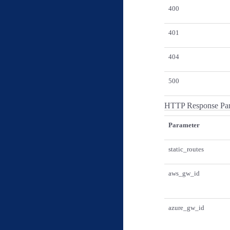
400
401
404
500
HTTP Response Par
Parameter
static_routes
aws_gw_id
azure_gw_id