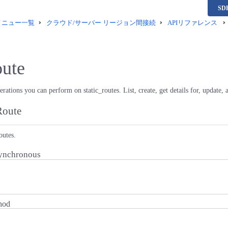
S
供メニュー一覧
クラウド/サーバー リージョン間接続
APIリファレンス
oute
rations you can perform on static_routes. List, create, get details for, update, 
 Route
routes.
ynchronous
hod