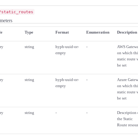
/static_routes
meters
le
Type
Format
Enumeration
Description
ry
string
hyph-uuid-or-
-
AWS Gatew
empty
on which thi
static route 
be set
ry
string
hyph-uuid-or-
-
Azure Gate
empty
on which thi
static route 
be set
ry
string
-
-
Description 
the Static
Route resou