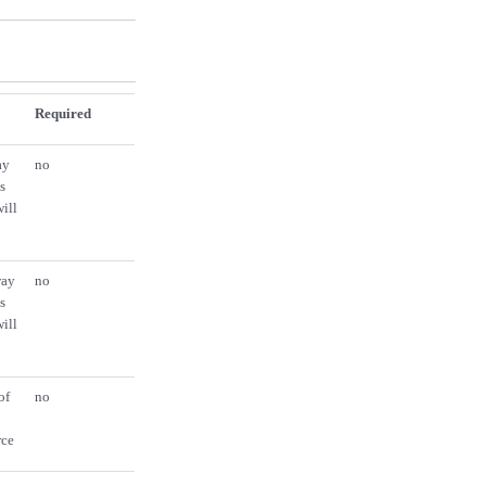
Required
ay
no
s
will
way
no
s
will
of
no
rce