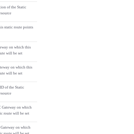
ion of the Static
esource
s static route points
eway on which this
oute will be set
eway on which this
oute will be set
ID of the Static
esource
C Gateway on which
tic route will be set
t Gateway on which
tic route will be set