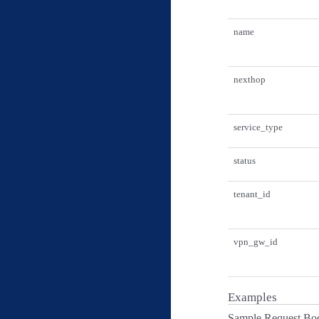
name
nexthop
service_type
status
tenant_id
vpn_gw_id
Examples
Sample Request Bo