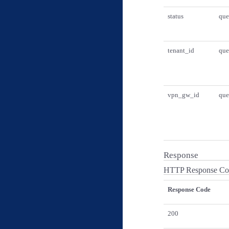
status
que
tenant_id
que
vpn_gw_id
que
Response
HTTP Response Cod
Response Code
200