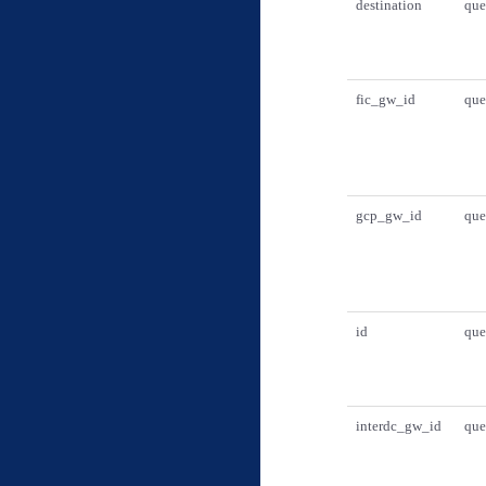
destination
que
fic_gw_id
que
gcp_gw_id
que
id
que
interdc_gw_id
que