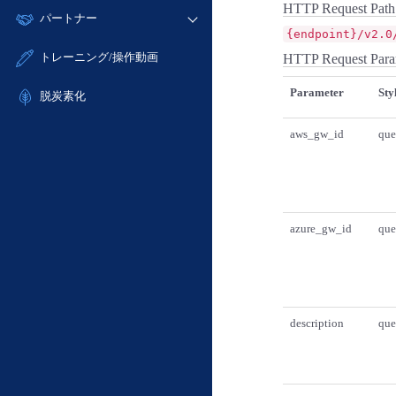
モニタリング/監査
HTTP Request Path
故障/メンテナンス履歴
すべてのメニューを見る
パートナー
- IoT
- 初期設定・確認
サポート
{endpoint}/v2.0
メンテナンス予定
- マルチクラウド利用
- ユーザー機能の管理
販売パートナー向けプログラム
すべてのメニューを見る
トレーニング/操作動画
HTTP Request Para
定期メンテナンス
- リモートワーク
- 登録情報の管理
協業パートナー
Parameter
Sty
- ITインフラストラクチャー
脱炭素化
- APIリファレンス
- その他
aws_gw_id
que
■ 基本構築ガイド
- クラウド / サーバー
- Flexible InterConnect
- Flexible Remote Access
azure_gw_id
que
- vUTM2
description
que