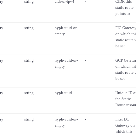
ry
string
cidr-or-ipv4
-
CIDR this
static route
points to
ry
string
hyph-uuid-or-
-
FIC Gatewa
empty
on which thi
static route 
be set
ry
string
hyph-uuid-or-
-
GCP Gatew
empty
on which thi
static route 
be set
ry
string
hyph-uuid
-
Unique ID o
the Static
Route resou
ry
string
hyph-uuid-or-
-
Inter DC
empty
Gateway on
which this