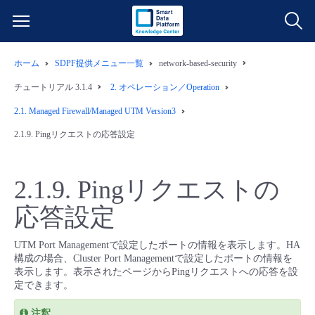
ホーム
SDPF提供メニュー一覧
network-based-security
サービス一覧
チュートリアル 3.1.4
2.
オペレーション／Operation
データ利活用
2.1.
Managed Firewall/Managed UTM Version3
よくある質問
2.1.9.
Pingリクエストの応答設定
クラウド/サーバー
データ利活用
料金情報
2.1.9.
Pingリクエストの
ネットワーク
クラウド/サーバー
料金シミュレーター
ご利用開始ガイド
応答設定
■ 管理機能
IoT
ネットワーク
データ利活用
ユースケース
UTM Port Managementで設定したポートの情報を表示します。HA
構成の場合、Cluster Port Managementで設定したポートの情報を
- 管理機能
- バックアップ
モニタリング/監査
IoT
クラウド/サーバー
表示します。表示されたページからPingリクエストへの応答を設
故障/メンテナンス情報
定できます。
- セキュリティ・監査
サポート
モニタリング/監査
ネットワーク
サービス稼働状況
注釈