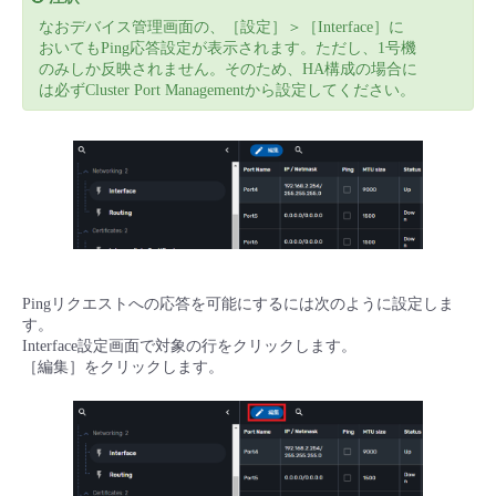
■ セットアップガイド
なおデバイス管理画面の、［設定］＞［Interface］に
パートナー
おいてもPing応答設定が表示されます。ただし、1号機
- データと分析
管理機能
サポート
IoT
故障/メンテナンス履歴
のみしか反映されません。そのため、HA構成の場合に
- 新規お申し込み方法
は必ずCluster Port Managementから設定してください。
販売パートナー向けプログラム
トレーニング/操作動画
- IoT
すべてのメニューを見る
管理機能
モニタリング/監査
メンテナンス予定
- 初期設定・確認
協業パートナー
脱炭素化
- マルチクラウド利用
すべてのメニューを見る
サポート
定期メンテナンス
- ユーザー機能の管理
- リモートワーク
すべてのメニューを見る
- 登録情報の管理
- ITインフラストラクチャー
Pingリクエストへの応答を可能にするには次のように設定しま
- APIリファレンス
す。
Interface設定画面で対象の行をクリックします。
- その他
［編集］をクリックします。
■ 基本構築ガイド
- クラウド / サーバー