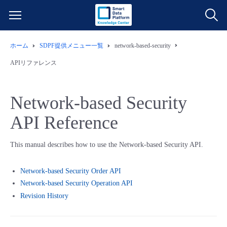
ホーム
SDPF提供メニュー一覧
network-based-security
サービス一覧
APIリファレンス
データ利活用
よくある質問
Network-based Security
クラウド/サーバー
データ利活用
料金情報
API Reference
ネットワーク
クラウド/サーバー
料金シミュレーター
ご利用開始ガイド
This manual describes how to use the Network-based Security API.
■ 管理機能
IoT
ネットワーク
データ利活用
ユースケース
Network-based Security Order API
Network-based Security Operation API
- 管理機能
- バックアップ
モニタリング/監査
IoT
クラウド/サーバー
Revision History
故障/メンテナンス情報
- セキュリティ・監査
サポート
モニタリング/監査
ネットワーク
サービス稼働状況