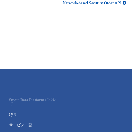
■ セットアップガイド
Network-based Security Order API
パートナー
- データと分析
管理機能
サポート
IoT
故障/メンテナンス履歴
- 新規お申し込み方法
販売パートナー向けプログラム
トレーニング/操作動画
- IoT
すべてのメニューを見る
管理機能
モニタリング/監査
メンテナンス予定
- 初期設定・確認
協業パートナー
脱炭素化
- マルチクラウド利用
すべてのメニューを見る
サポート
定期メンテナンス
- ユーザー機能の管理
- リモートワーク
すべてのメニューを見る
- 登録情報の管理
- ITインフラストラクチャー
- APIリファレンス
- その他
Smart Data Platform につい
て
■ 基本構築ガイド
特長
- クラウド / サーバー
サービス一覧