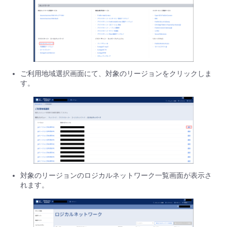
■ セットアップガイド
パートナー
- データと分析
管理機能
サポート
IoT
故障/メンテナンス履歴
- 新規お申し込み方法
販売パートナー向けプログラム
トレーニング/操作動画
- IoT
すべてのメニューを見る
管理機能
モニタリング/監査
メンテナンス予定
- 初期設定・確認
ご利用地域選択画面にて、対象のリージョンをクリックしま
協業パートナー
脱炭素化
- マルチクラウド利用
す。
すべてのメニューを見る
サポート
定期メンテナンス
- ユーザー機能の管理
- リモートワーク
すべてのメニューを見る
- 登録情報の管理
- ITインフラストラクチャー
- APIリファレンス
- その他
対象のリージョンのロジカルネットワーク一覧画面が表示さ
■ 基本構築ガイド
れます。
- クラウド / サーバー