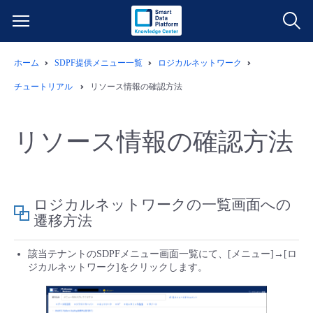
ホーム
SDPF提供メニュー一覧
ロジカルネットワーク
サービス一覧
チュートリアル
リソース情報の確認方法
データ利活用
よくある質問
リソース情報の確認方法
クラウド/サーバー
データ利活用
料金情報
ネットワーク
クラウド/サーバー
料金シミュレーター
ご利用開始ガイド
ロジカルネットワークの一覧画面への
遷移方法
■ 管理機能
IoT
ネットワーク
データ利活用
ユースケース
該当テナントのSDPFメニュー画面一覧にて、[メニュー]→[ロ
ジカルネットワーク]をクリックします。
- 管理機能
- バックアップ
モニタリング/監査
IoT
クラウド/サーバー
故障/メンテナンス情報
- セキュリティ・監査
サポート
モニタリング/監査
ネットワーク
サービス稼働状況