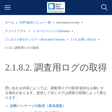
ホーム
SDPF提供メニュー一覧
host-based-security
サービス一覧
チュートリアル
2.
オペレーション/Operation
データ利活用
2.1.
ホスト型セキュリティ/Host-based Security
2.1.8.
お問い合わせ
よくある質問
2.1.8.2.
調査用ログの取得
クラウド/サーバー
データ利活用
料金情報
2.1.8.2.
調査用ログの取得
ネットワーク
クラウド/サーバー
料金シミュレーター
ご利用開始ガイド
■ 管理機能
IoT
ネットワーク
データ利活用
ユースケース
問い合わせ内容によっては、調査用ログの取得/提供をお願いす
る場合があります。提供して頂くログは調査の段階によって異な
- 管理機能
- バックアップ
モニタリング/監査
IoT
クラウド/サーバー
ります。
故障/メンテナンス情報
診断パッケージの取得（基本調査）
- セキュリティ・監査
サポート
モニタリング/監査
ネットワーク
サービス稼働状況