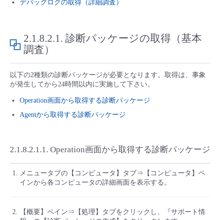
デバッグログの取得（詳細調査）
■ セットアップガイド
パートナー
- データと分析
管理機能
サポート
IoT
故障/メンテナンス履歴
- 新規お申し込み方法
2.1.8.2.1.
診断パッケージの取得（基本
販売パートナー向けプログラム
調査）
トレーニング/操作動画
- IoT
すべてのメニューを見る
管理機能
モニタリング/監査
メンテナンス予定
- 初期設定・確認
以下の2種類の診断パッケージが必要となります。取得は、事象
協業パートナー
脱炭素化
- マルチクラウド利用
すべてのメニューを見る
サポート
定期メンテナンス
が発生してから24時間以内に実施して下さい。
- ユーザー機能の管理
Operation画面から取得する診断パッケージ
- リモートワーク
すべてのメニューを見る
- 登録情報の管理
Agentから取得する診断パッケージ
- ITインフラストラクチャー
- APIリファレンス
2.1.8.2.1.1.
Operation画面から取得する診断パッケージ
- その他
メニュータブの【コンピュータ】タブ⇒【コンピュータ】ペ
■ 基本構築ガイド
インから各コンピュータの詳細画面を表示する。
- クラウド / サーバー
【概要】ペイン⇒【処理】タブをクリックし、『サポート情