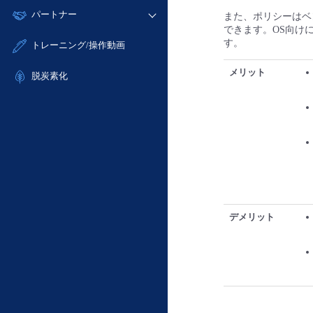
モニタリング/監査
故障/メンテナンス履歴
すべてのメニューを見る
パートナー
- IoT
また、ポリシーはベ
- 初期設定・確認
サポート
メンテナンス予定
できます。OS向け
- マルチクラウド利用
- ユーザー機能の管理
販売パートナー向けプログラム
すべてのメニューを見る
す。
トレーニング/操作動画
定期メンテナンス
- リモートワーク
- 登録情報の管理
協業パートナー
メリット
- ITインフラストラクチャー
脱炭素化
- APIリファレンス
- その他
■ 基本構築ガイド
- クラウド / サーバー
- Flexible InterConnect
- Flexible Remote Access
- vUTM2
デメリット