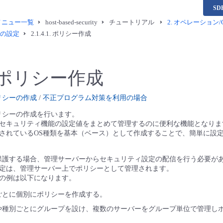
S
供メニュー一覧
host-based-security
チュートリアル
2.
オペレーション/Ope
クの設定
2.1.4.1.
ポリシー作成
ポリシー作成
ポリシーの作成
/
不正プログラム対策を利用の場合
ポリシーの作成を行います。
セキュリティ機能の設定値をまとめて管理するのに便利な機能となりま
されているOS種類を基本（ベース）として作成することで、簡単に設
ーを保護する場合、管理サーバーからセキュリティ設定の配信を行う必要が
定は、管理サーバー上でポリシーとして管理されます。
の例は以下になります。
ごとに個別にポリシーを作成する。
や種別ごとにグループを設け、複数のサーバーをグループ単位で管理し