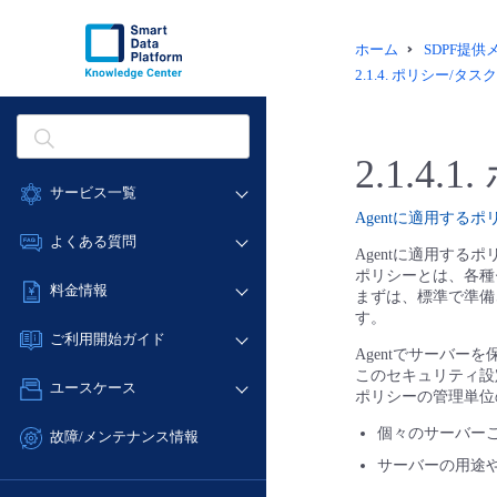
ホーム
SDPF提
2.1.4.
ポリシー/タス
2.1.4.1.
サービス一覧
Agentに適用する
データ利活用
よくある質問
Agentに適用する
クラウド/サーバー
ポリシーとは、各種
データ利活用
料金情報
まずは、標準で準備
ネットワーク
クラウド/サーバー
す。
料金シミュレーター
IoT
ご利用開始ガイド
ネットワーク
Agentでサーバ
データ利活用
モニタリング/監査
このセキュリティ設
■ 管理機能
IoT
ユースケース
ポリシーの管理単位
クラウド/サーバー
サポート
- 管理機能
モニタリング/監査
- バックアップ
ネットワーク
管理機能
個々のサーバー
故障/メンテナンス情報
サポート
- セキュリティ・監査
■ セットアップガイド
IoT
サーバーの用途
すべてのメニューを見る
サービス稼働状況
管理機能
- データと分析
- 新規お申し込み方法