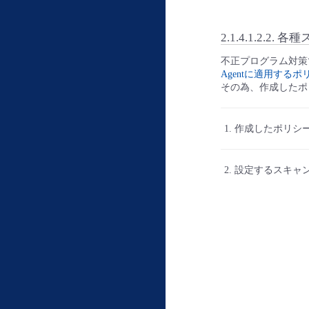
2.1.4.1.2.2.
各種
不正プログラム対策
Agentに適用する
その為、作成したポ
作成したポリシ
設定するスキャ