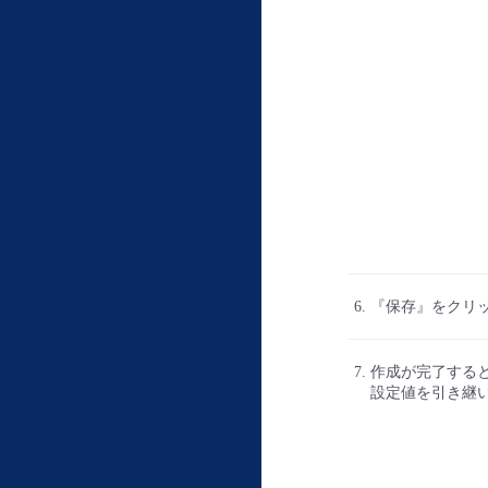
『保存』をクリ
作成が完了する
設定値を引き継