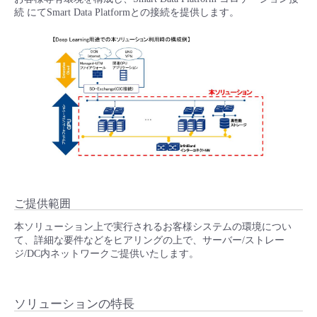
■ セットアップガイド
続 にてSmart Data Platformとの接続を提供します。
パートナー
- データと分析
管理機能
サポート
IoT
故障/メンテナンス履歴
- 新規お申し込み方法
販売パートナー向けプログラム
トレーニング/操作動画
- IoT
すべてのメニューを見る
管理機能
モニタリング/監査
メンテナンス予定
- 初期設定・確認
協業パートナー
脱炭素化
- マルチクラウド利用
すべてのメニューを見る
サポート
定期メンテナンス
- ユーザー機能の管理
- リモートワーク
すべてのメニューを見る
- 登録情報の管理
- ITインフラストラクチャー
ご提供範囲
- APIリファレンス
本ソリューション上で実行されるお客様システムの環境につい
- その他
て、詳細な要件などをヒアリングの上で、サーバー/ストレー
ジ/DC内ネットワークご提供いたします。
■ 基本構築ガイド
- クラウド / サーバー
ソリューションの特長