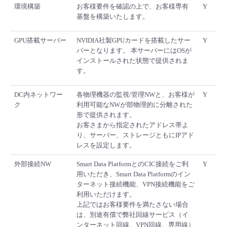
環境構築
お客様要件を確認の上で、お客様専有
Y
基盤を構築いたします。
GPU搭載サーバー
NVIDIA社製GPUカードを搭載したサー
Y
バーとなります。 本サーバーにはOSが
インストールされた状態で提供されま
す。
DC内ネットワー
各物理機器の監視/管理NWと、お客様が
Y
ク
利用可能なNWが部物理的に分離された
形で提供されます。
お客さまから指定されたアドレス帯よ
り、サーバー、ストレージともにIPアド
レスを設定します。
外部接続NW
Smart Data PlatformとのCIC接続をご利
Y
用いただき、Smart Data Platformのイン
ターネット接続機能、VPN接続機能をご
利用いただけます。
上記ではお客様要件を満たさない場合
は、別途有償で弊社回線サービス（イ
ンターネット回線、VPN回線、専用線）