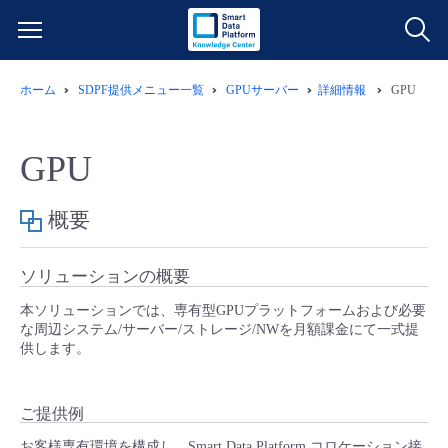
ホーム
SDPF提供メニュー一覧
GPUサーバー
詳細情報
GPU
サービス一覧
データ利活用
GPU
よくある質問
クラウド/サーバー
データ利活用
概要
料金情報
ネットワーク
クラウド/サーバー
料金シミュレーター
ソリューションの概要
ご利用開始ガイド
本ソリューションでは、専有型GPUプラットフォームおよび必要
■ 管理機能
IoT
ネットワーク
データ利活用
な周辺システム/サーバー/ストレージ/NWを月額課金にて一式提
ユースケース
供します。
- 管理機能
- バックアップ
モニタリング/監査
IoT
クラウド/サーバー
故障/メンテナンス情報
ご提供例
- セキュリティ・監査
サポート
モニタリング/監査
ネットワーク
サービス稼働状況
お客様専有環境を構成し、Smart Data Platform コロケーション接