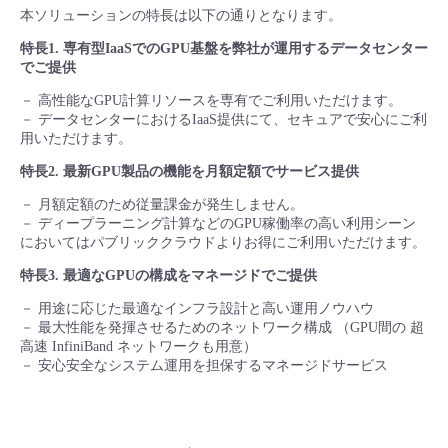
本ソリューションの特長は以下の通りとなります。
- Flexible InterConnect
特長1. 専有型IaaSでのGPU基盤を弊社が運用するデータセンター
でご提供
- Flexible Remote Access
－ 高性能なGPU計算リソースを専有でご利用いただけます。
－ データセンターにおけるIaaS提供にて、セキュアで安心にご利
- vUTM2
用いただけます。
特長2. 最新GPU製品の機能を月額定額でサービス提供
－ 月額定額のため従量課金が発生しません。
－ ディープラーニング計算などのGPU稼働率の高い利用シーン
においてはパブリッククラウドよりお得にご利用いただけます。
特長3. 最適なGPUの構成をマネージドでご提供
－ 用途に応じた最適なインフラ設計と高い運用ノウハウ
－ 最大性能を発揮させるためのネットワーク構成 （GPU間の 超
高速 InfiniBand ネットワークも用意）
－ 安心安全なシステム運用を担保するマネージドサービス