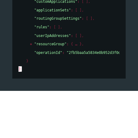
"customApplications"
: 
[ ]
,
"applicationSets"
: 
[ ]
,
"routingGroupSettings"
: 
[ ]
,
"rules"
: 
[ ]
,
"userIpAddresses"
: 
[ ]
,
"resourceGroup"
: 
{
}
,
"operationId"
: 
"2fb5baa5a5834e0b952d3f0d93c3e64a
}
}