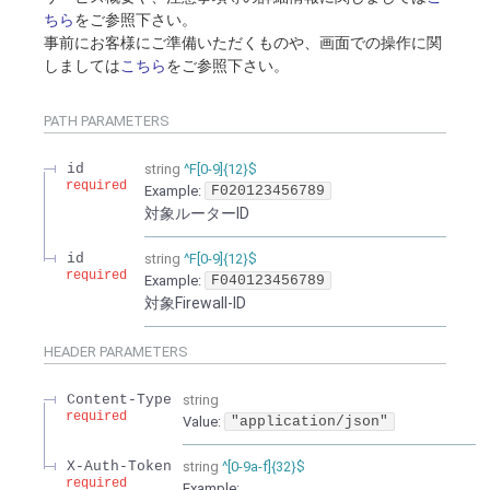
ちら
をご参照下さい。
事前にお客様にご準備いただくものや、画面での操作に関
しましては
こちら
をご参照下さい。
PATH
PARAMETERS
id
string
^F[0-9]{12}$
required
Example:
F020123456789
対象ルーターID
id
string
^F[0-9]{12}$
required
Example:
F040123456789
対象Firewall-ID
HEADER
PARAMETERS
Content-Type
string
required
Value
:
"application/json"
X-Auth-Token
string
^[0-9a-f]{32}$
required
Example: