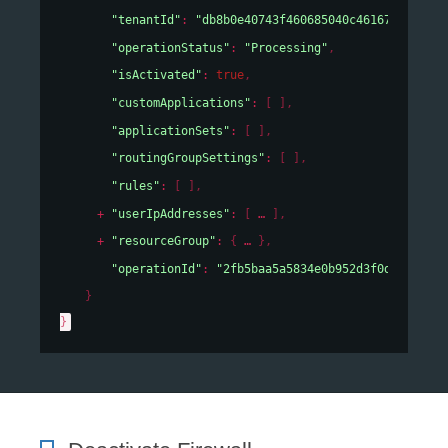
"tenantId"
: 
"db8b0e40743f460685040c46167cf19e"
,
"operationStatus"
: 
"Processing"
,
"isActivated"
: 
true
,
"customApplications"
: 
[ ]
,
"applicationSets"
: 
[ ]
,
"routingGroupSettings"
: 
[ ]
,
"rules"
: 
[ ]
,
"userIpAddresses"
: 
[
]
,
"resourceGroup"
: 
{
}
,
"operationId"
: 
"2fb5baa5a5834e0b952d3f0d93c3e64a
}
}