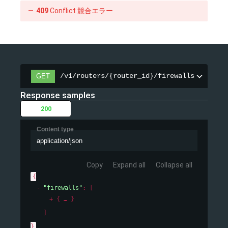
409
Conflict 競合エラー
/v1/routers/{router_id}/firewalls
GET
/v1/routers/{router_id}/firewalls
Response samples
200
Content type
application/json
Copy
Expand all
Collapse all
{
"firewalls"
: 
[
{
}
]
}