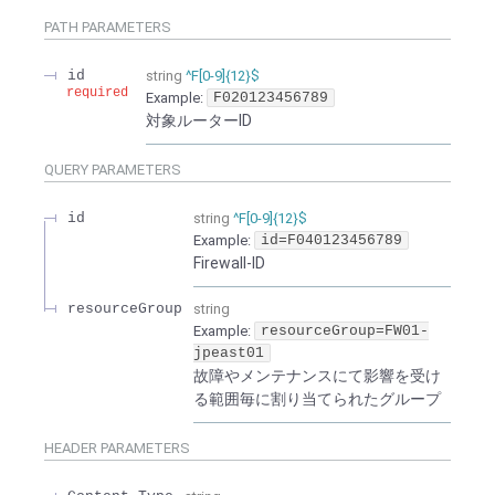
PATH
PARAMETERS
- Flexible InterConnect
id
string
^F[0-9]{12}$
- Flexible Remote Access
required
Example:
F020123456789
対象ルーターID
- vUTM2
QUERY
PARAMETERS
id
string
^F[0-9]{12}$
Example:
id=F040123456789
Firewall-ID
resourceGroup
string
Example:
resourceGroup=FW01-
jpeast01
故障やメンテナンスにて影響を受け
る範囲毎に割り当てられたグループ
HEADER
PARAMETERS