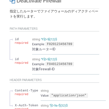
Deactivate Firewall
指定したルーターでファイアウォールのディアクティベー
トを実行します。
PATH
PARAMETERS
id
string
^F[0-9]{12}$
required
Example:
F020123456789
対象ルーターID
id
string
^F[0-9]{12}$
required
Example:
F040123456789
対象Firewall-ID
HEADER
PARAMETERS
Content-Type
string
required
Value
:
"application/json"
X-Auth-Token
string
^[0-9a-f]{32}$