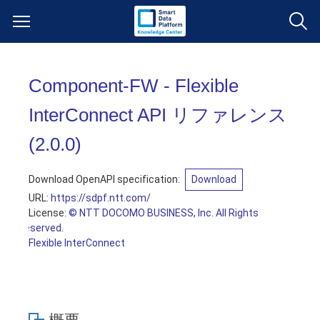
サービス一覧
Component-FW - Flexible
データ利活用
InterConnect API リファレンス
よくある質問
(
2.0.0
)
クラウド/サーバー
データ利活用
料金情報
Download OpenAPI specification:
Download
ネットワーク
クラウド/サーバー
料金シミュレーター
ご利用開始ガイド
URL:
https://sdpf.ntt.com/
License:
© NTT DOCOMO BUSINESS, Inc. All Rights
Reserved.
■ 管理機能
IoT
ネットワーク
データ利活用
ユースケース
Flexible InterConnect
- 管理機能
- バックアップ
モニタリング/監査
IoT
クラウド/サーバー
故障/メンテナンス情報
- セキュリティ・監査
サポート
モニタリング/監査
ネットワーク
サービス稼働状況