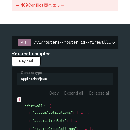
409
Conflict 競合エラー
/v1/routers/{router_id}/firewalls/{firewall_id}
PUT
/v1/routers/{router_id}/firewalls/{firewall_id}
Request samples
Payload
Content type
application/json
Copy
Expand all
Collapse all
{
"firewall"
: 
{
"customApplications"
: 
[
]
,
"applicationSets"
: 
[
]
,
"routingGroupSettings"
: 
[
]
,