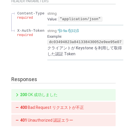
HEADER
PARAMETERS
Content-Type
string
required
Value
:
"application/json"
X-Auth-Token
string
^[0-9a-f]{32}$
required
Example:
dc03494823a841338430052e9ee95e07
クライアントが Keystone を利用して取得
した認証 Token
Responses
200
OK 成功しました
400
Bad Request リクエストが不正
401
Unauthorized 認証エラー