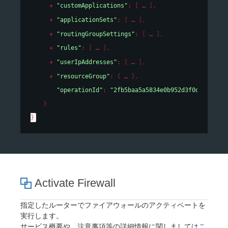
"customApplications"
: 
[
]
,
"applicationSets"
: 
[
]
,
"routingGroupSettings"
: 
[
]
,
"rules"
: 
[
]
,
"userIpAddresses"
: 
[
]
,
"resourceGroup"
: 
{
}
,
"operationId"
: 
"2fb5baa5a5834e0b952d3f0d93c3e64a
}
}
Activate Firewall
指定したルーターでファイアウォールのアクティベートを
実行します。
サービス概要や、注意事項等の詳細情報に関しましては
こ