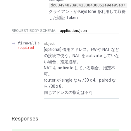
dc03494823a841338430052e9ee95e07
クライアントが Keystone を利用して取得
した認証 Token
REQUEST BODY SCHEMA:
application/json
firewall
object
required
[optional] 借用アドレス。FW や NAT など
の接続で使う。NAT を activate していな
い場合、指定必須。
NAT を activate している場合、指定不
可。
router が single なら /30 x 4、paired な
ら /30 x 8。
同じアドレスの指定は不可
Responses