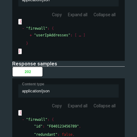
Copy
Expand all
Collapse all
{
"firewall"
: 
{
"userIpAddresses"
: 
[
]
}
}
Response samples
202
Content type
application/json
Copy
Expand all
Collapse all
{
"firewall"
: 
{
"id"
: 
"F040123456789"
,
"redundant"
: 
false
,