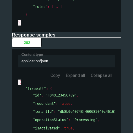
"rules"
: 
[
]
}
}
Response samples
202
Content type
application/json
Copy
Expand all
Collapse all
{
"firewall"
: 
{
"id"
: 
"F040123456789"
,
"redundant"
: 
false
,
"tenantId"
: 
"db8b0e40743f460685040c46167cf19e"
,
"operationStatus"
: 
"Processing"
,
"isActivated"
: 
true
,