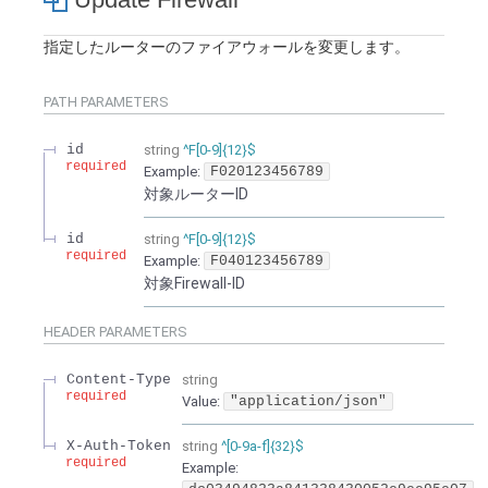
指定したルーターのファイアウォールを変更します。
PATH
PARAMETERS
id
string
^F[0-9]{12}$
required
Example:
F020123456789
対象ルーターID
id
string
^F[0-9]{12}$
required
Example:
F040123456789
対象Firewall-ID
HEADER
PARAMETERS
Content-Type
string
required
Value
:
"application/json"
X-Auth-Token
string
^[0-9a-f]{32}$
required
Example: