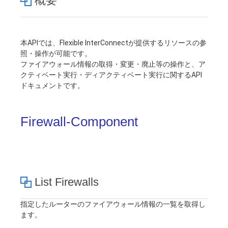
概要
■ セットアップガイド
パートナー
- データと分析
管理機能
サポート
IoT
故障/メンテナンス履歴
- 新規お申し込み方法
本APIでは、Flexible InterConnectが提供するリソースの参
販売パートナー向けプログラム
トレーニング/操作動画
照・操作が可能です。
- IoT
すべてのメニューを見る
管理機能
モニタリング/監査
メンテナンス予定
- 初期設定・確認
ファイアウォール情報の取得・変更・廃止等の操作と、ア
クティベート実行・ディアクティベート実行に関するAPI
協業パートナー
脱炭素化
- マルチクラウド利用
ドキュメントです。
すべてのメニューを見る
サポート
定期メンテナンス
- ユーザー機能の管理
- リモートワーク
すべてのメニューを見る
Firewall-Component
- 登録情報の管理
- ITインフラストラクチャー
- APIリファレンス
- その他
List Firewalls
■ 基本構築ガイド
指定したルーターのファイアウォール情報の一覧を取得し
- クラウド / サーバー
ます。