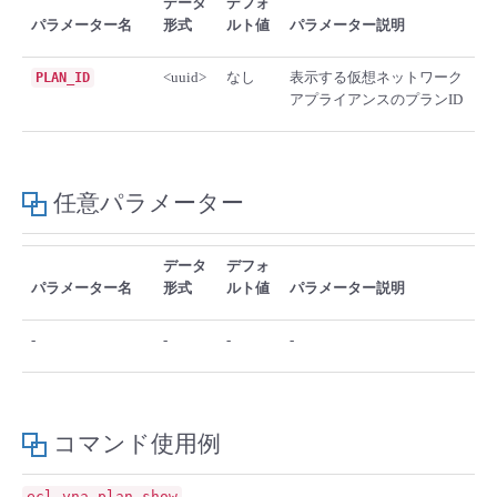
データ
デフォ
■ セットアップガイド
パラメーター名
形式
ルト値
パラメーター説明
パートナー
- データと分析
管理機能
サポート
IoT
故障/メンテナンス履歴
- 新規お申し込み方法
<uuid>
なし
表示する仮想ネットワーク
PLAN_ID
アプライアンスのプランID
販売パートナー向けプログラム
トレーニング/操作動画
- IoT
すべてのメニューを見る
管理機能
モニタリング/監査
メンテナンス予定
- 初期設定・確認
協業パートナー
脱炭素化
- マルチクラウド利用
すべてのメニューを見る
サポート
定期メンテナンス
- ユーザー機能の管理
任意パラメーター
- リモートワーク
すべてのメニューを見る
- 登録情報の管理
データ
デフォ
パラメーター名
形式
ルト値
パラメーター説明
- ITインフラストラクチャー
- APIリファレンス
-
-
-
-
- その他
■ 基本構築ガイド
コマンド使用例
- クラウド / サーバー
ecl
vna
plan
show