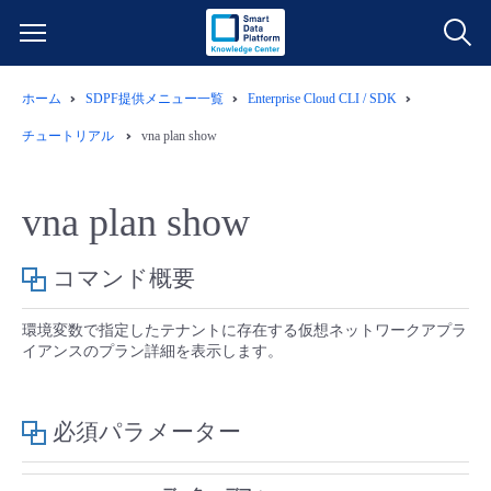
ホーム
SDPF提供メニュー一覧
Enterprise Cloud CLI / SDK
サービス一覧
チュートリアル
vna plan show
データ利活用
よくある質問
vna plan show
クラウド/サーバー
データ利活用
料金情報
コマンド概要
ネットワーク
クラウド/サーバー
料金シミュレーター
ご利用開始ガイド
環境変数で指定したテナントに存在する仮想ネットワークアプラ
イアンスのプラン詳細を表示します。
■ 管理機能
IoT
ネットワーク
データ利活用
ユースケース
- 管理機能
- バックアップ
モニタリング/監査
IoT
クラウド/サーバー
必須パラメーター
故障/メンテナンス情報
- セキュリティ・監査
サポート
モニタリング/監査
ネットワーク
サービス稼働状況