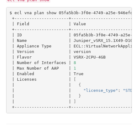
- Flexible InterConnect
$ ecl vna plan show 05fa5b3b-3f0e-4749-a25e-946efdca1
 +----------------------+---------------------------
|
 Field                
|
 Value                     
- Flexible Remote Access
 +----------------------+---------------------------
|
 ID                   
|
 05fa5b3b-3f0e-4749-a25e-94
|
 Name                 
|
 Juniper_vSRX_15.1X49-D100_
- vUTM2
|
 Appliance Type       
|
 ECL::VirtualNetworkApplian
|
 Version              
|
 version                   
|
 Flavor               
|
 VSRX-2CPU-4GB             
|
 Number of Interfaces 
|
8
|
 Max Number of AAP    
|
1
|
 Enabled              
|
 True                      
|
 Licenses             
|
[
|
|
{
|
|
"license_type"
: 
"STD"
|
|
}
|
|
]