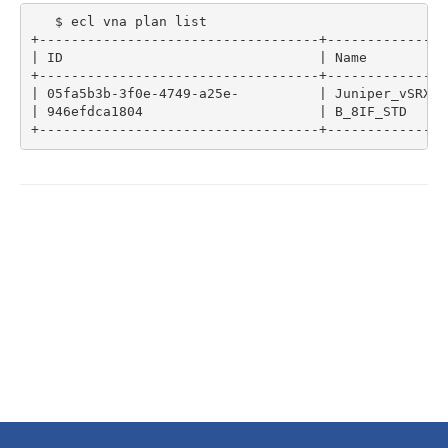
   $ ecl vna plan list

- Flexible InterConnect
|
 ID                                
|
 Name          
- Flexible Remote Access
|
 05fa5b3b-3f0e-4749-a25e-          
|
 Juniper_vSRX_1
|
 946efdca1804                      
|
 B_8IF_STD     
- vUTM2