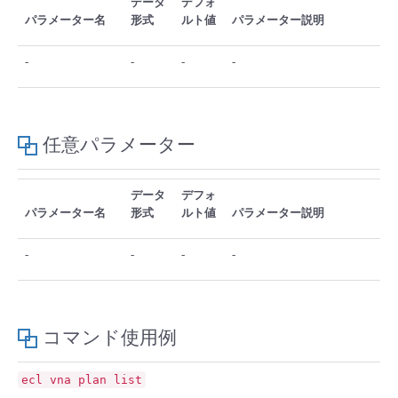
データ
デフォ
■ セットアップガイド
パラメーター名
形式
ルト値
パラメーター説明
パートナー
- データと分析
管理機能
サポート
IoT
故障/メンテナンス履歴
- 新規お申し込み方法
-
-
-
-
販売パートナー向けプログラム
トレーニング/操作動画
- IoT
すべてのメニューを見る
管理機能
モニタリング/監査
メンテナンス予定
- 初期設定・確認
協業パートナー
任意パラメーター
脱炭素化
- マルチクラウド利用
すべてのメニューを見る
サポート
定期メンテナンス
- ユーザー機能の管理
- リモートワーク
データ
デフォ
すべてのメニューを見る
- 登録情報の管理
パラメーター名
形式
ルト値
パラメーター説明
- ITインフラストラクチャー
-
-
-
-
- APIリファレンス
- その他
■ 基本構築ガイド
コマンド使用例
- クラウド / サーバー
ecl
vna
plan
list