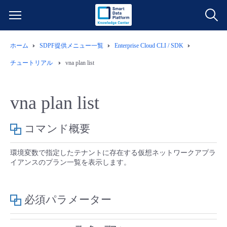
ホーム
SDPF提供メニュー一覧
Enterprise Cloud CLI / SDK
サービス一覧
チュートリアル
vna plan list
データ利活用
よくある質問
vna plan list
クラウド/サーバー
データ利活用
料金情報
コマンド概要
ネットワーク
クラウド/サーバー
料金シミュレーター
ご利用開始ガイド
環境変数で指定したテナントに存在する仮想ネットワークアプラ
イアンスのプラン一覧を表示します。
■ 管理機能
IoT
ネットワーク
データ利活用
ユースケース
- 管理機能
- バックアップ
モニタリング/監査
IoT
クラウド/サーバー
必須パラメーター
故障/メンテナンス情報
- セキュリティ・監査
サポート
モニタリング/監査
ネットワーク
サービス稼働状況