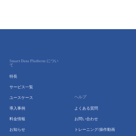
■ セットアップガイド
パートナー
- データと分析
管理機能
サポート
IoT
故障/メンテナンス履歴
- 新規お申し込み方法
販売パートナー向けプログラム
トレーニング/操作動画
- IoT
すべてのメニューを見る
管理機能
モニタリング/監査
メンテナンス予定
- 初期設定・確認
協業パートナー
脱炭素化
- マルチクラウド利用
すべてのメニューを見る
サポート
定期メンテナンス
- ユーザー機能の管理
Smart Data Platform につい
て
- リモートワーク
すべてのメニューを見る
- 登録情報の管理
特長
- ITインフラストラクチャー
サービス一覧
- APIリファレンス
ヘルプ
ユースケース
- その他
導入事例
よくある質問
■ 基本構築ガイド
料金情報
お問い合わせ
- クラウド / サーバー
お知らせ
トレーニング/操作動画