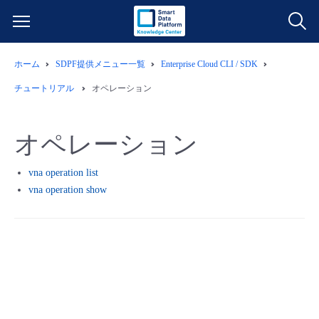
ホーム
SDPF提供メニュー一覧
Enterprise Cloud CLI / SDK
サービス一覧
チュートリアル
オペレーション
データ利活用
よくある質問
オペレーション
クラウド/サーバー
データ利活用
料金情報
vna operation list
vna operation show
ネットワーク
クラウド/サーバー
料金シミュレーター
ご利用開始ガイド
■ 管理機能
IoT
ネットワーク
データ利活用
ユースケース
- 管理機能
- バックアップ
モニタリング/監査
IoT
クラウド/サーバー
故障/メンテナンス情報
- セキュリティ・監査
サポート
モニタリング/監査
ネットワーク
サービス稼働状況