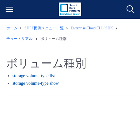
ホーム
SDPF提供メニュー一覧
Enterprise Cloud CLI / SDK
サービス一覧
チュートリアル
ボリューム種別
データ利活用
よくある質問
ボリューム種別
クラウド/サーバー
データ利活用
料金情報
storage volume-type list
storage volume-type show
ネットワーク
クラウド/サーバー
料金シミュレーター
ご利用開始ガイド
■ 管理機能
IoT
ネットワーク
データ利活用
ユースケース
- 管理機能
- バックアップ
モニタリング/監査
IoT
クラウド/サーバー
故障/メンテナンス情報
- セキュリティ・監査
サポート
モニタリング/監査
ネットワーク
サービス稼働状況