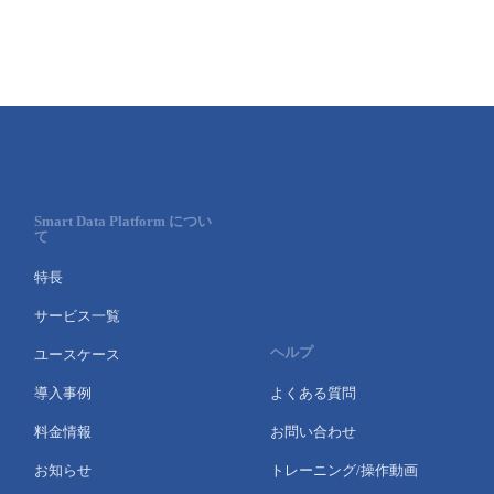
■ セットアップガイド
パートナー
- データと分析
管理機能
サポート
IoT
故障/メンテナンス履歴
- 新規お申し込み方法
販売パートナー向けプログラム
トレーニング/操作動画
- IoT
すべてのメニューを見る
管理機能
モニタリング/監査
メンテナンス予定
- 初期設定・確認
協業パートナー
脱炭素化
- マルチクラウド利用
すべてのメニューを見る
サポート
定期メンテナンス
- ユーザー機能の管理
Smart Data Platform につい
て
- リモートワーク
すべてのメニューを見る
- 登録情報の管理
特長
- ITインフラストラクチャー
サービス一覧
- APIリファレンス
ヘルプ
ユースケース
- その他
導入事例
よくある質問
■ 基本構築ガイド
料金情報
お問い合わせ
- クラウド / サーバー
お知らせ
トレーニング/操作動画