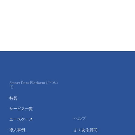
■ セットアップガイド
パートナー
- データと分析
管理機能
サポート
IoT
故障/メンテナンス履歴
- 新規お申し込み方法
販売パートナー向けプログラム
トレーニング/操作動画
- IoT
すべてのメニューを見る
管理機能
モニタリング/監査
メンテナンス予定
- 初期設定・確認
協業パートナー
脱炭素化
- マルチクラウド利用
すべてのメニューを見る
サポート
定期メンテナンス
- ユーザー機能の管理
- リモートワーク
すべてのメニューを見る
- 登録情報の管理
- ITインフラストラクチャー
Smart Data Platform につい
て
- APIリファレンス
特長
- その他
サービス一覧
■ 基本構築ガイド
ヘルプ
ユースケース
- クラウド / サーバー
導入事例
よくある質問