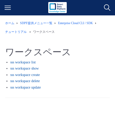
ホーム
SDPF提供メニュー一覧
Enterprise Cloud CLI / SDK
サービス一覧
チュートリアル
ワークスペース
データ利活用
よくある質問
ワークスペース
クラウド/サーバー
データ利活用
料金情報
sss workspace list
sss workspace show
ネットワーク
クラウド/サーバー
料金シミュレーター
ご利用開始ガイド
sss workspace create
sss workspace delete
■ 管理機能
IoT
ネットワーク
データ利活用
ユースケース
sss workspace update
- 管理機能
- バックアップ
モニタリング/監査
IoT
クラウド/サーバー
故障/メンテナンス情報
- セキュリティ・監査
サポート
モニタリング/監査
ネットワーク
サービス稼働状況