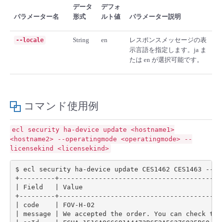
データ
デフォ
- Flexible InterConnect
パラメーター名
形式
ルト値
パラメーター説明
String
en
レスポンスメッセージの表
--locale
- Flexible Remote Access
示言語を指定します。ja ま
たは en が選択可能です。
- vUTM2
コマンド使用例
ecl
security
ha-device
update
<hostname1>
<hostname2>
--operatingmode
<operatingmode>
--
licensekind
<licensekind>
$ ecl security ha-device update CES1462 CES1463 --op
|
 Field   
|
 Value                                   
|
 code    
|
 FOV-H-02                                
|
 message 
|
 We accepted the order. You can check the