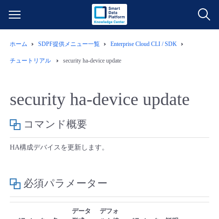
ホーム
SDPF提供メニュー一覧
Enterprise Cloud CLI / SDK
サービス一覧
チュートリアル
security ha-device update
データ利活用
よくある質問
security ha-device update
クラウド/サーバー
データ利活用
料金情報
コマンド概要
ネットワーク
クラウド/サーバー
料金シミュレーター
ご利用開始ガイド
HA構成デバイスを更新します。
■ 管理機能
IoT
ネットワーク
データ利活用
ユースケース
必須パラメーター
- 管理機能
- バックアップ
モニタリング/監査
IoT
クラウド/サーバー
故障/メンテナンス情報
データ
デフォ
- セキュリティ・監査
サポート
モニタリング/監査
ネットワーク
サービス稼働状況