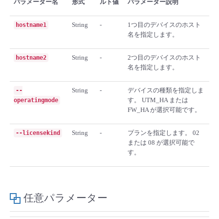
パラメーター名
形式
ルト値
パラメーター説明
■ セットアップガイド
パートナー
- データと分析
String
-
1つ目のデバイスのホスト
hostname1
管理機能
サポート
IoT
故障/メンテナンス履歴
- 新規お申し込み方法
名を指定します。
販売パートナー向けプログラム
トレーニング/操作動画
- IoT
すべてのメニューを見る
管理機能
モニタリング/監査
メンテナンス予定
String
-
2つ目のデバイスのホスト
hostname2
- 初期設定・確認
名を指定します。
協業パートナー
脱炭素化
- マルチクラウド利用
すべてのメニューを見る
サポート
定期メンテナンス
- ユーザー機能の管理
String
-
デバイスの種類を指定しま
--
す。 UTM_HA または
operatingmode
- リモートワーク
FW_HA が選択可能です。
すべてのメニューを見る
- 登録情報の管理
String
-
プランを指定します。 02
--licensekind
- ITインフラストラクチャー
- APIリファレンス
または 08 が選択可能で
す。
- その他
■ 基本構築ガイド
任意パラメーター
- クラウド / サーバー