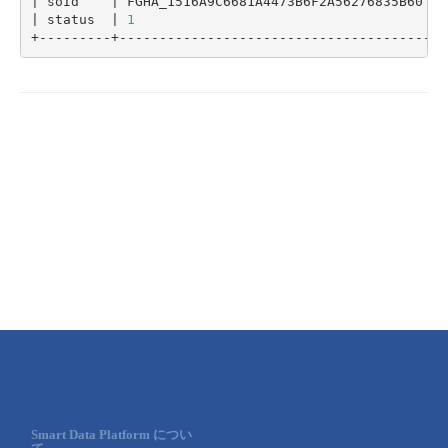
|
 soId    
|
 FGHA_1516A9C6681A4473B6F2A56276835B60   
|
 status  
|
1
Smart Data Platform につい