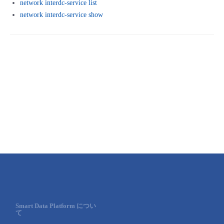
network interdc-service list
■ セットアップガイド
network interdc-service show
パートナー
- データと分析
管理機能
サポート
IoT
故障/メンテナンス履歴
- 新規お申し込み方法
販売パートナー向けプログラム
トレーニング/操作動画
- IoT
すべてのメニューを見る
管理機能
モニタリング/監査
メンテナンス予定
- 初期設定・確認
協業パートナー
脱炭素化
- マルチクラウド利用
すべてのメニューを見る
サポート
定期メンテナンス
- ユーザー機能の管理
- リモートワーク
すべてのメニューを見る
- 登録情報の管理
- ITインフラストラクチャー
- APIリファレンス
- その他
■ 基本構築ガイド
Smart Data Platform につい
- クラウド / サーバー
て