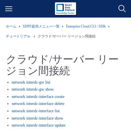
ホーム
SDPF提供メニュー一覧
Enterprise Cloud CLI / SDK
サービス一覧
チュートリアル
クラウド/サーバー リージョン間接続
データ利活用
よくある質問
クラウド/サーバー リー
クラウド/サーバー
データ利活用
料金情報
ジョン間接続
ネットワーク
クラウド/サーバー
料金シミュレーター
ご利用開始ガイド
network interdc-gw list
network interdc-gw show
■ 管理機能
IoT
ネットワーク
データ利活用
network interdc-interface create
ユースケース
network interdc-interface delete
network interdc-interface list
- 管理機能
- バックアップ
モニタリング/監査
IoT
クラウド/サーバー
故障/メンテナンス情報
network interdc-interface show
network interdc-interface update
- セキュリティ・監査
サポート
モニタリング/監査
ネットワーク
サービス稼働状況