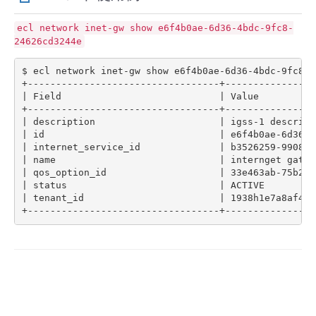
- Flexible InterConnect
ecl
network
inet-gw
show
e6f4b0ae-6d36-4bdc-9fc8-
24626cd3244e
- Flexible Remote Access
$ ecl network inet-gw show e6f4b0ae-6d36-4bdc-9fc8-24
|
 Field                            
|
 Value          
- vUTM2
|
 description                      
|
 igss-1 descript
|
 id                               
|
 e6f4b0ae-6d36-4
|
 internet_service_id              
|
 b3526259-9908-4
|
 name                             
|
 internget gatew
|
 qos_option_id                    
|
 33e463ab-75b2-4
|
 status                           
|
 ACTIVE         
|
 tenant_id                        
|
 1938h1e7a8af4d9