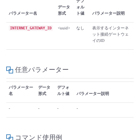
デフ
■ セットアップガイド
データ
ォル
パラメーター名
形式
ト値
パラメーター説明
パートナー
- データと分析
管理機能
サポート
IoT
故障/メンテナンス履歴
- 新規お申し込み方法
<uuid>
なし
表示するインターネ
INTERNET_GATEWAY_ID
販売パートナー向けプログラム
トレーニング/操作動画
- IoT
ット接続ゲートウェ
すべてのメニューを見る
管理機能
モニタリング/監査
メンテナンス予定
- 初期設定・確認
イのID
協業パートナー
脱炭素化
- マルチクラウド利用
すべてのメニューを見る
サポート
定期メンテナンス
- ユーザー機能の管理
- リモートワーク
任意パラメーター
すべてのメニューを見る
- 登録情報の管理
- ITインフラストラクチャー
パラメーター
データ
デフォ
- APIリファレンス
名
形式
ルト値
パラメーター説明
- その他
-
-
-
-
■ 基本構築ガイド
- クラウド / サーバー
コマンド使用例