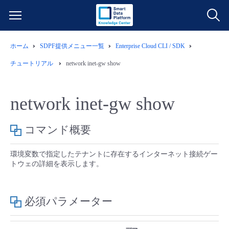
ホーム
SDPF提供メニュー一覧
Enterprise Cloud CLI / SDK
サービス一覧
チュートリアル
network inet-gw show
データ利活用
よくある質問
network inet-gw show
クラウド/サーバー
データ利活用
料金情報
コマンド概要
ネットワーク
クラウド/サーバー
料金シミュレーター
ご利用開始ガイド
環境変数で指定したテナントに存在するインターネット接続ゲー
トウェの詳細を表示します。
■ 管理機能
IoT
ネットワーク
データ利活用
ユースケース
- 管理機能
- バックアップ
モニタリング/監査
IoT
クラウド/サーバー
必須パラメーター
故障/メンテナンス情報
- セキュリティ・監査
サポート
モニタリング/監査
ネットワーク
サービス稼働状況