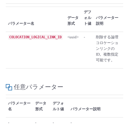
■ セットアップガイド
デフ
パートナー
- データと分析
管理機能
サポート
IoT
故障/メンテナンス履歴
データ
ォル
パラメーター
- 新規お申し込み方法
パラメーター名
形式
ト値
説明
販売パートナー向けプログラム
トレーニング/操作動画
- IoT
すべてのメニューを見る
管理機能
モニタリング/監査
メンテナンス予定
- 初期設定・確認
<uuid>
-
削除する論理
COLOCATION_LOGICAL_LINK_ID
コロケーショ
協業パートナー
脱炭素化
- マルチクラウド利用
ンリンクの
すべてのメニューを見る
サポート
定期メンテナンス
- ユーザー機能の管理
ID。複数指定
可能です。
- リモートワーク
すべてのメニューを見る
- 登録情報の管理
- ITインフラストラクチャー
- APIリファレンス
任意パラメーター
- その他
パラメーター
データ
デフォ
■ 基本構築ガイド
名
形式
ルト値
パラメーター説明
- クラウド / サーバー
-
-
-
-