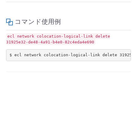
- Flexible InterConnect
コマンド使用例
- Flexible Remote Access
ecl
network
colocation-logical-link
delete
31925e32-de48-4a91-b4e0-82c4eda4e690
- vUTM2