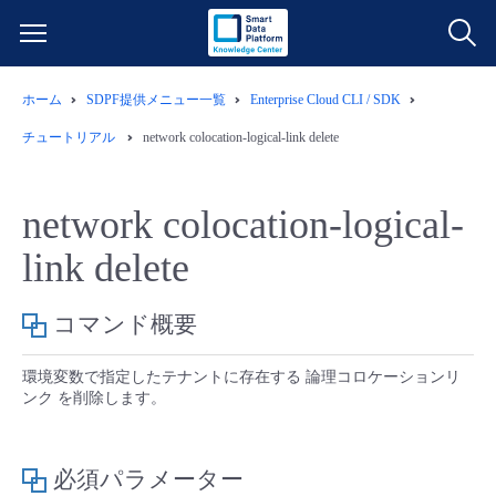
ホーム
SDPF提供メニュー一覧
Enterprise Cloud CLI / SDK
サービス一覧
チュートリアル
network colocation-logical-link delete
データ利活用
よくある質問
network colocation-logical-
クラウド/サーバー
データ利活用
料金情報
link delete
ネットワーク
クラウド/サーバー
料金シミュレーター
ご利用開始ガイド
コマンド概要
■ 管理機能
IoT
ネットワーク
データ利活用
ユースケース
環境変数で指定したテナントに存在する 論理コロケーションリ
ンク を削除します。
- 管理機能
- バックアップ
モニタリング/監査
IoT
クラウド/サーバー
故障/メンテナンス情報
必須パラメーター
- セキュリティ・監査
サポート
モニタリング/監査
ネットワーク
サービス稼働状況