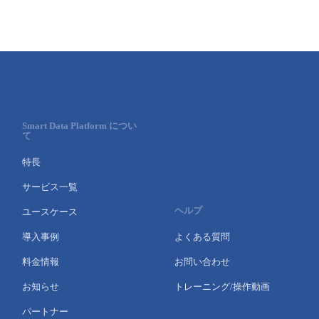
■ セットアップガイド
パートナー
- データと分析
管理機能
サポート
IoT
故障/メンテナンス履歴
- 新規お申し込み方法
販売パートナー向けプログラム
トレーニング/操作動画
- IoT
すべてのメニューを見る
管理機能
モニタリング/監査
メンテナンス予定
- 初期設定・確認
協業パートナー
脱炭素化
- マルチクラウド利用
すべてのメニューを見る
サポート
定期メンテナンス
Smart Data Platform につい
- ユーザー機能の管理
て
- リモートワーク
すべてのメニューを見る
特長
- 登録情報の管理
サービス一覧
- ITインフラストラクチャー
- APIリファレンス
ヘルプ
ユースケース
- その他
導入事例
よくある質問
■ 基本構築ガイド
料金情報
お問い合わせ
お知らせ
トレーニング/操作動画
- クラウド / サーバー
パートナー