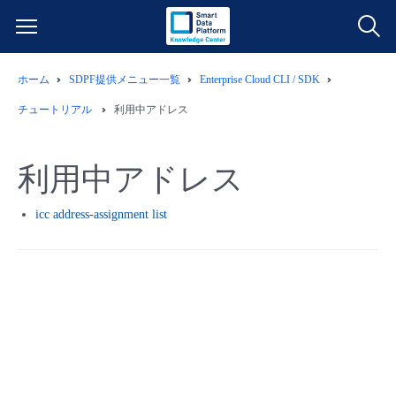
ホーム
SDPF提供メニュー一覧
Enterprise Cloud CLI / SDK
サービス一覧
チュートリアル
利用中アドレス
データ利活用
よくある質問
利用中アドレス
クラウド/サーバー
データ利活用
料金情報
icc address-assignment list
ネットワーク
クラウド/サーバー
料金シミュレーター
ご利用開始ガイド
■ 管理機能
IoT
ネットワーク
データ利活用
ユースケース
- 管理機能
- バックアップ
モニタリング/監査
IoT
クラウド/サーバー
故障/メンテナンス情報
- セキュリティ・監査
サポート
モニタリング/監査
ネットワーク
サービス稼働状況