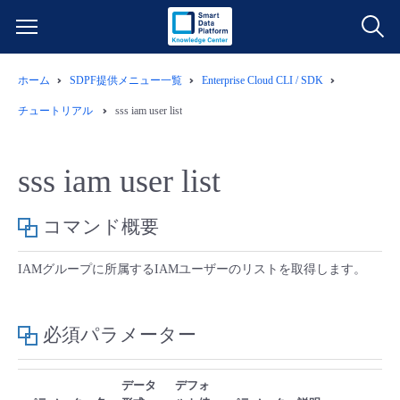
ホーム
SDPF提供メニュー一覧
Enterprise Cloud CLI / SDK
サービス一覧
チュートリアル
sss iam user list
データ利活用
よくある質問
sss iam user list
クラウド/サーバー
データ利活用
料金情報
コマンド概要
ネットワーク
クラウド/サーバー
料金シミュレーター
ご利用開始ガイド
IAMグループに所属するIAMユーザーのリストを取得します。
■ 管理機能
IoT
ネットワーク
データ利活用
ユースケース
必須パラメーター
- 管理機能
- バックアップ
モニタリング/監査
IoT
クラウド/サーバー
故障/メンテナンス情報
データ
デフォ
- セキュリティ・監査
サポート
モニタリング/監査
ネットワーク
サービス稼働状況