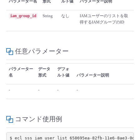
パラメーター名
形式
ルト値
パラメーター説明
■ セットアップガイド
パートナー
- データと分析
String
なし
IAMユーザーのリストを取
iam_group_id
管理機能
サポート
IoT
故障/メンテナンス履歴
- 新規お申し込み方法
得するIAMグループのID
販売パートナー向けプログラム
トレーニング/操作動画
- IoT
すべてのメニューを見る
管理機能
モニタリング/監査
メンテナンス予定
- 初期設定・確認
協業パートナー
脱炭素化
任意パラメーター
- マルチクラウド利用
すべてのメニューを見る
サポート
定期メンテナンス
- ユーザー機能の管理
- リモートワーク
パラメーター
データ
デフォ
すべてのメニューを見る
- 登録情報の管理
名
形式
ルト値
パラメーター説明
- ITインフラストラクチャー
-
-
-
-
- APIリファレンス
- その他
■ 基本構築ガイド
コマンド使用例
- クラウド / サーバー
$ ecl sss iam user list 658695ea-82fb-11e6-8ae3-0d9a3