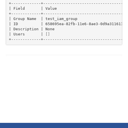
- Flexible InterConnect
|
 Field       
|
 Value                               
|
 Group Name  
|
 test_iam_group                      
- Flexible Remote Access
|
 ID          
|
 658695ea-82fb-11e6-8ae3-0d9a31161108
|
 Description 
|
 None                                
|
 Users       
|
[]
- vUTM2